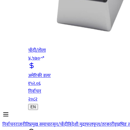
चाँदी/तोला
४,५७०
अमेरिकी डलर
१५२.०६
निर्वाचन
२०८२
EN
निर्वाचन
राजनीति
प्रमुख समाचार
सुन/चाँदी
विदेशी मुद्रा
फलफूल/तरकारी
ड्राइभिङ 