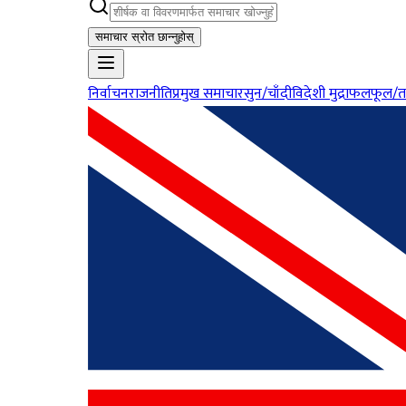
समाचार स्रोत छान्नुहोस्
निर्वाचन
राजनीति
प्रमुख समाचार
सुन/चाँदी
विदेशी मुद्रा
फलफूल/त