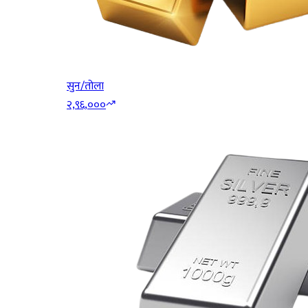
सुन/तोला
२,९६,०००