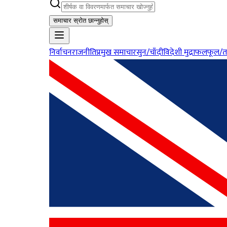
समाचार स्रोत छान्नुहोस्
निर्वाचन
राजनीति
प्रमुख समाचार
सुन/चाँदी
विदेशी मुद्रा
फलफूल/त