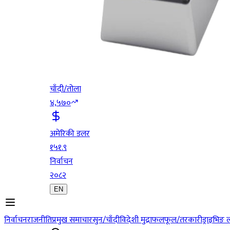
चाँदी/तोला
४,५७०
अमेरिकी डलर
१५१.९
निर्वाचन
२०८२
EN
निर्वाचन
राजनीति
प्रमुख समाचार
सुन/चाँदी
विदेशी मुद्रा
फलफूल/तरकारी
ड्राइभिङ 