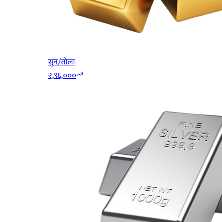
सुन/तोला
२,९६,०००