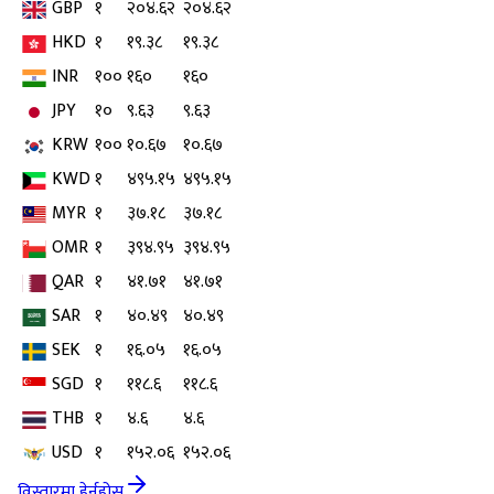
GBP
१
२०४.६२
२०४.६२
HKD
१
१९.३८
१९.३८
INR
१००
१६०
१६०
JPY
१०
९.६३
९.६३
KRW
१००
१०.६७
१०.६७
KWD
१
४९५.१५
४९५.१५
MYR
१
३७.१८
३७.१८
OMR
१
३९४.९५
३९४.९५
QAR
१
४१.७१
४१.७१
SAR
१
४०.४९
४०.४९
SEK
१
१६.०५
१६.०५
SGD
१
११८.६
११८.६
THB
१
४.६
४.६
USD
१
१५२.०६
१५२.०६
विस्तारमा हेर्नुहोस