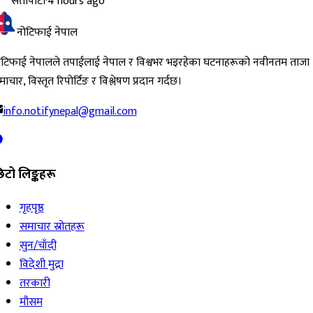
सेतोपाटी
·
4 hours ago
नोटिफाई नेपाल
ोटिफाई नेपालले तपाईंलाई नेपाल र विश्वभर भइरहेका घटनाहरूको नवीनतम ताजा
ाचार, विस्तृत रिपोर्टिङ र विश्लेषण प्रदान गर्दछ।
info.notifynepal@gmail.com
िटो लिङ्कहरू
गृहपृष्ठ
समाचार स्रोतहरू
सुन/चाँदी
विदेशी मुद्रा
तरकारी
मौसम