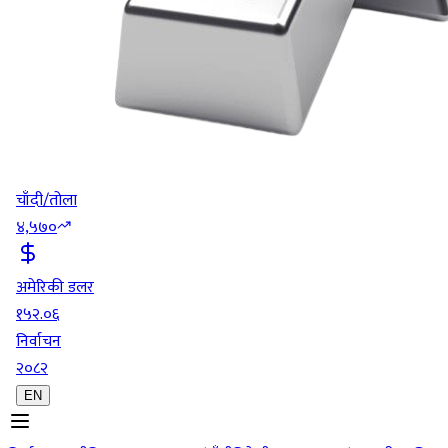
चाँदी/तोला
४,५७०
अमेरिकी डलर
१५२.०६
निर्वाचन
२०८२
EN