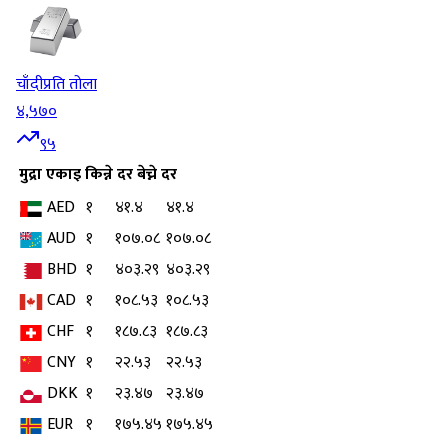
चाँदी
प्रति तोला
४,५७०
९५
मुद्रा
एकाइ
किन्ने दर
बेच्ने दर
AED
१
४१.४
४१.४
AUD
१
१०७.०८
१०७.०८
BHD
१
४०३.२९
४०३.२९
CAD
१
१०८.५३
१०८.५३
CHF
१
१८७.८३
१८७.८३
CNY
१
२२.५३
२२.५३
DKK
१
२३.४७
२३.४७
EUR
१
१७५.४५
१७५.४५