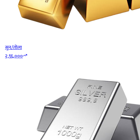
सुन/तोला
२,९६,०००