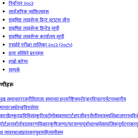
निर्वाचन २०८२
सार्वजनिक व्यक्तित्वहरू
ड्राइभिङ लाइसेन्स प्रिन्ट स्टाटस जाँच
ड्राइभिङ लाइसेन्स प्रिन्टेड सूची
ड्राइभिङ लाइसेन्स कार्यालय सूची
एसईई परीक्षा तालिका २०८२ (२०८५)
प्रायः सोधिने प्रश्‍नहरू
हाम्रो बारेमा
सम्पर्क
रेणीहरू
रमुख समाचार
राजनीति
ताजा समाचार
अन्तर्राष्ट्रिय
मनोरञ्जन
विचार
पर्यटन
स्थानीय
माचार
अर्थतन्त्र
वित्त
शेयर
जार
खेलकुद
प्रविधि
संस्कृति
अटोमोबाइल
स्टार्टअप
जीवनशैली
स्वास्थ्य
शिक्षा
अपराध
विश
पोर्ट
अन्तर्वार्ता
वातावरण
विज्ञान
कृषि
जग्गा/घरजग्गा
पूर्वाधार
धर्म
सामाजिक
दुर्घटना
कान
ा व्यवस्था
आप्रवासन
युवा
महिला
मौसम