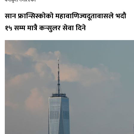
वर्गीकृत नगरिएको
सान फ्रान्सिस्कोको महावाणिज्यदूतावासले भदौ
१५ सम्म मात्रै कन्सुलर सेवा दिने