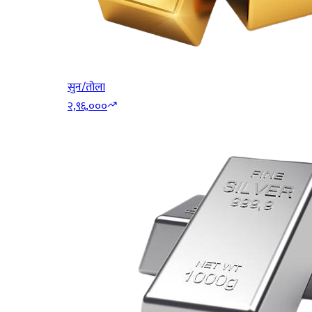
सुन/तोला
२,९६,०००