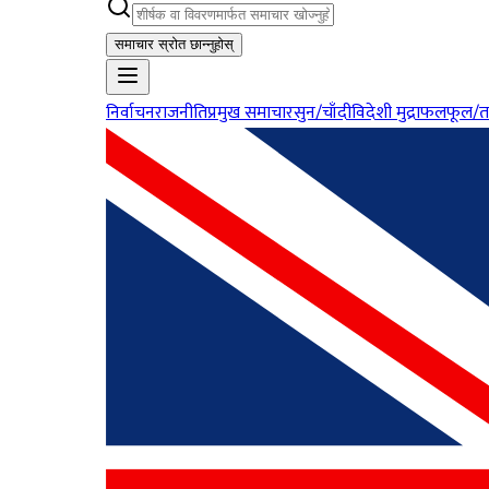
समाचार स्रोत छान्नुहोस्
निर्वाचन
राजनीति
प्रमुख समाचार
सुन/चाँदी
विदेशी मुद्रा
फलफूल/त