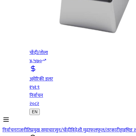
चाँदी/तोला
४,५७०
अमेरिकी डलर
१५१.९
निर्वाचन
२०८२
EN
निर्वाचन
राजनीति
प्रमुख समाचार
सुन/चाँदी
विदेशी मुद्रा
फलफूल/तरकारी
ड्राइभिङ 