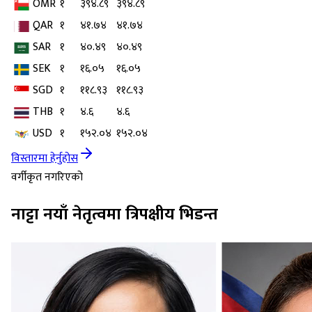
OMR
१
३९४.८९
३९४.८९
QAR
१
४१.७४
४१.७४
SAR
१
४०.४९
४०.४९
SEK
१
१६.०५
१६.०५
SGD
१
११८.९३
११८.९३
THB
१
४.६
४.६
USD
१
१५२.०४
१५२.०४
विस्तारमा हेर्नुहोस
वर्गीकृत नगरिएको
नाट्टा नयाँ नेतृत्वमा त्रिपक्षीय भिडन्त