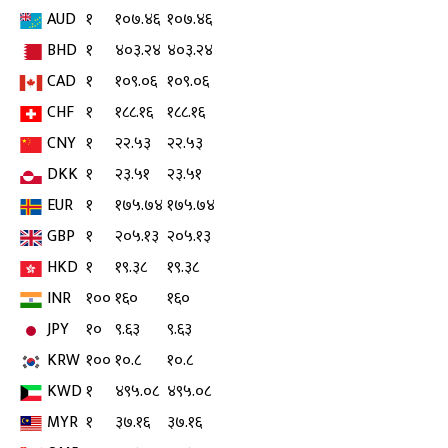
AUD
१
१०७.४६
१०७.४६
BHD
१
४०३.२४
४०३.२४
CAD
१
१०९.०६
१०९.०६
CHF
१
१८८.१६
१८८.१६
CNY
१
२२.५३
२२.५३
DKK
१
२३.५१
२३.५१
EUR
१
१७५.७४
१७५.७४
GBP
१
२०५.१३
२०५.१३
HKD
१
१९.३८
१९.३८
INR
१००
१६०
१६०
JPY
१०
९.६३
९.६३
KRW
१००
१०.८
१०.८
KWD
१
४९५.०८
४९५.०८
MYR
१
३७.१६
३७.१६