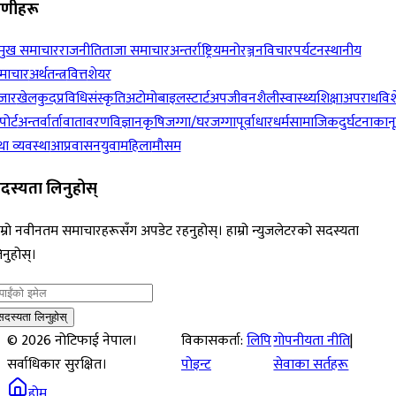
रेणीहरू
रमुख समाचार
राजनीति
ताजा समाचार
अन्तर्राष्ट्रिय
मनोरञ्जन
विचार
पर्यटन
स्थानीय
माचार
अर्थतन्त्र
वित्त
शेयर
जार
खेलकुद
प्रविधि
संस्कृति
अटोमोबाइल
स्टार्टअप
जीवनशैली
स्वास्थ्य
शिक्षा
अपराध
विश
पोर्ट
अन्तर्वार्ता
वातावरण
विज्ञान
कृषि
जग्गा/घरजग्गा
पूर्वाधार
धर्म
सामाजिक
दुर्घटना
कान
ा व्यवस्था
आप्रवासन
युवा
महिला
मौसम
दस्यता लिनुहोस्
म्रो नवीनतम समाचारहरूसँग अपडेट रहनुहोस्। हाम्रो न्युजलेटरको सदस्यता
नुहोस्।
सदस्यता लिनुहोस्
©
2026
नोटिफाई नेपाल।
विकासकर्ता:
लिपि
गोपनीयता नीति
|
सर्वाधिकार सुरक्षित।
पोइन्ट
सेवाका सर्तहरू
होम