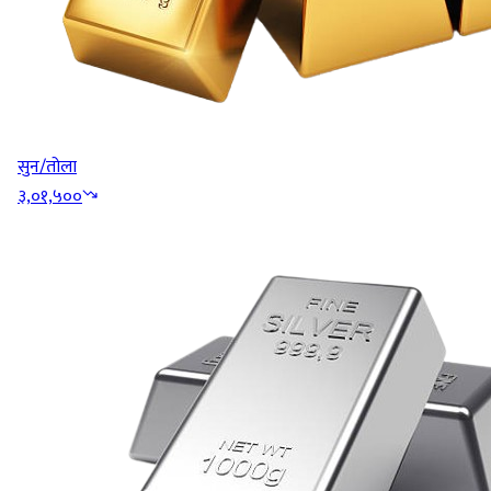
सुन/तोला
३,०१,५००