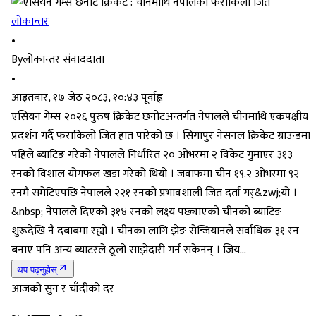
लोकान्तर
•
By
लोकान्तर संवाददाता
•
आइतबार, १७ जेठ २०८३, १०:४३ पूर्वाह्न
एसियन गेम्स २०२६ पुरुष क्रिकेट छनोटअन्तर्गत नेपालले चीनमाथि एकपक्षीय
प्रदर्शन गर्दै फराकिलो जित हात पारेको छ । सिंगापुर नेसनल क्रिकेट ग्राउन्डमा
पहिले ब्याटिङ गरेको नेपालले निर्धारित २० ओभरमा २ विकेट गुमाएर ३१३
रनको विशाल योगफल खडा गरेको थियो । जवाफमा चीन १९.२ ओभरमा ९२
रनमै समेटिएपछि नेपालले २२१ रनको प्रभावशाली जित दर्ता गर्&zwj;यो ।
&nbsp; नेपालले दिएको ३१४ रनको लक्ष्य पछ्याएको चीनको ब्याटिङ
शुरूदेखि नै दबाबमा रह्यो । चीनका लागि झेङ सेन्जियानले सर्वाधिक ३१ रन
बनाए पनि अन्य ब्याटरले ठूलो साझेदारी गर्न सकेनन् । जिय...
थप पढ्नुहोस्
आजको सुन र चाँदीको दर