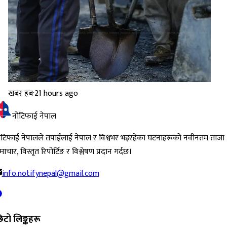
खबर हब
·
21 hours ago
नोटिफाई नेपाल
ोटिफाई नेपालले तपाईंलाई नेपाल र विश्वभर भइरहेका घटनाहरूको नवीनतम ताजा
ाचार, विस्तृत रिपोर्टिङ र विश्लेषण प्रदान गर्दछ।
info.notifynepal@gmail.com
िटो लिङ्कहरू