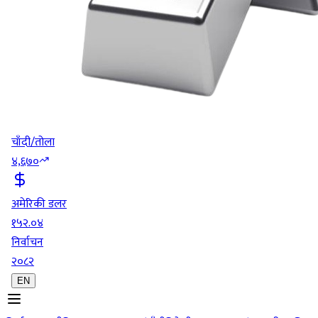
चाँदी/तोला
४,६७०
अमेरिकी डलर
१५२.०४
निर्वाचन
२०८२
EN