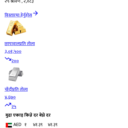
२५ श्रावण , २,०८३
विस्तारमा हेर्नुहोस
छापावाल
प्रति तोला
३,०१,५००
२००
चाँदी
प्रति तोला
४,६७०
२५
मुद्रा
एकाइ
किन्ने दर
बेच्ने दर
AED
१
४१.३९
४१.३९