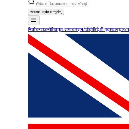
समाचार स्रोत छान्नुहोस्
निर्वाचन
राजनीति
प्रमुख समाचार
सुन/चाँदी
विदेशी मुद्रा
फलफूल/त