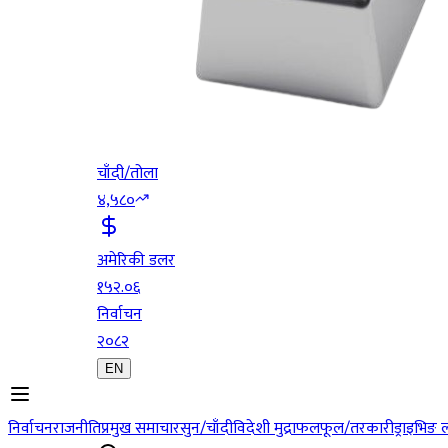
चाँदी/तोला
४,५८०
अमेरिकी डलर
१५२.०६
निर्वाचन
२०८२
EN
निर्वाचन
राजनीति
प्रमुख समाचार
सुन/चाँदी
विदेशी मुद्रा
फलफूल/तरकारी
ड्राइभिङ 