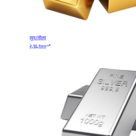
सुन/तोला
२,९६,९००