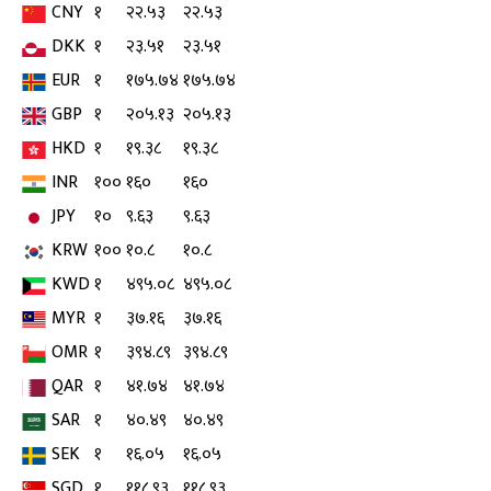
CNY
१
२२.५३
२२.५३
DKK
१
२३.५१
२३.५१
EUR
१
१७५.७४
१७५.७४
GBP
१
२०५.१३
२०५.१३
HKD
१
१९.३८
१९.३८
INR
१००
१६०
१६०
JPY
१०
९.६३
९.६३
KRW
१००
१०.८
१०.८
KWD
१
४९५.०८
४९५.०८
MYR
१
३७.१६
३७.१६
OMR
१
३९४.८९
३९४.८९
QAR
१
४१.७४
४१.७४
SAR
१
४०.४९
४०.४९
SEK
१
१६.०५
१६.०५
SGD
१
११८.९३
११८.९३