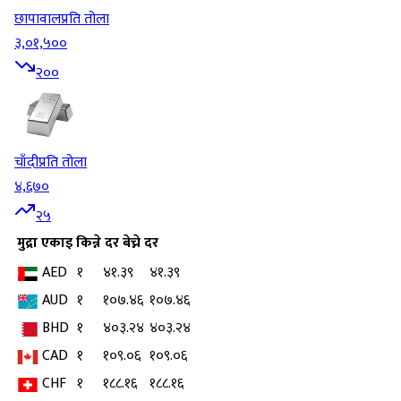
छापावाल
प्रति तोला
३,०१,५००
२००
चाँदी
प्रति तोला
४,६७०
२५
मुद्रा
एकाइ
किन्ने दर
बेच्ने दर
AED
१
४१.३९
४१.३९
AUD
१
१०७.४६
१०७.४६
BHD
१
४०३.२४
४०३.२४
CAD
१
१०९.०६
१०९.०६
CHF
१
१८८.१६
१८८.१६