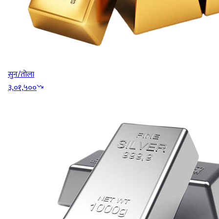
सुन/तोला
३,०१,५००