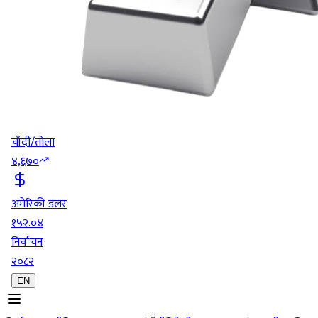
चाँदी/तोला
४,६७०
अमेरिकी डलर
१५२.०४
निर्वाचन
२०८२
EN