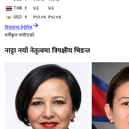
THB
१
४.६
४.६
USD
१
१५२.०४
१५२.०४
विस्तारमा हेर्नुहोस
वर्गीकृत नगरिएको
नाट्टा नयाँ नेतृत्वमा त्रिपक्षीय भिडन्त