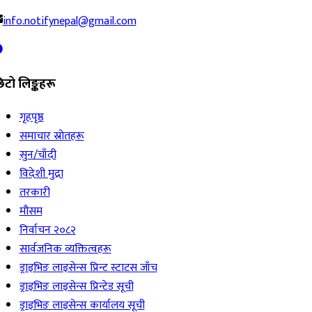
info.notifynepal@gmail.com
िटो लिङ्कहरू
गृहपृष्ठ
समाचार स्रोतहरू
सुन/चाँदी
विदेशी मुद्रा
तरकारी
मौसम
निर्वाचन २०८२
सार्वजनिक व्यक्तित्वहरू
ड्राइभिङ लाइसेन्स प्रिन्ट स्टाटस जाँच
ड्राइभिङ लाइसेन्स प्रिन्टेड सूची
ड्राइभिङ लाइसेन्स कार्यालय सूची