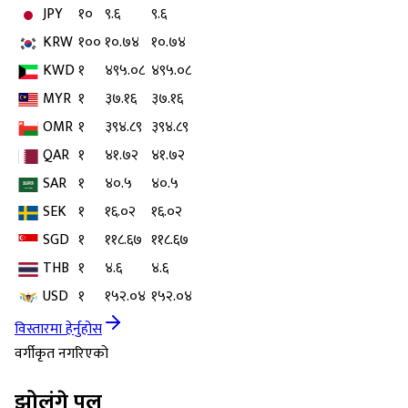
JPY
१०
९.६
९.६
KRW
१००
१०.७४
१०.७४
KWD
१
४९५.०८
४९५.०८
MYR
१
३७.१६
३७.१६
OMR
१
३९४.८९
३९४.८९
QAR
१
४१.७२
४१.७२
SAR
१
४०.५
४०.५
SEK
१
१६.०२
१६.०२
SGD
१
११८.६७
११८.६७
THB
१
४.६
४.६
USD
१
१५२.०४
१५२.०४
विस्तारमा हेर्नुहोस
वर्गीकृत नगरिएको
झोलुंगे पुल