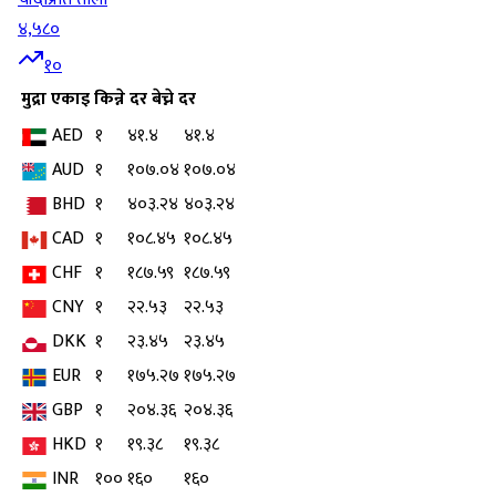
४,५८०
१०
मुद्रा
एकाइ
किन्ने दर
बेच्ने दर
AED
१
४१.४
४१.४
AUD
१
१०७.०४
१०७.०४
BHD
१
४०३.२४
४०३.२४
CAD
१
१०८.४५
१०८.४५
CHF
१
१८७.५९
१८७.५९
CNY
१
२२.५३
२२.५३
DKK
१
२३.४५
२३.४५
EUR
१
१७५.२७
१७५.२७
GBP
१
२०४.३६
२०४.३६
HKD
१
१९.३८
१९.३८
INR
१००
१६०
१६०