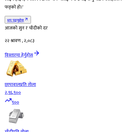
फड्को हो।'
थप पढ्नुहोस्
आजको सुन र चाँदीको दर
२२ श्रावण , २,०८३
विस्तारमा हेर्नुहोस
छापावाल
प्रति तोला
२,९६,९००
९००
चाँदी
प्रति तोला