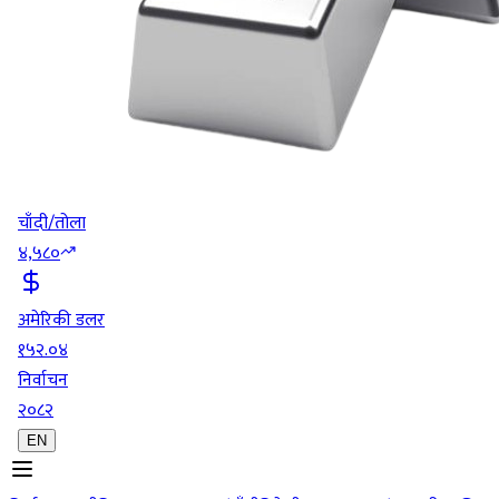
चाँदी/तोला
४,५८०
अमेरिकी डलर
१५२.०४
निर्वाचन
२०८२
EN