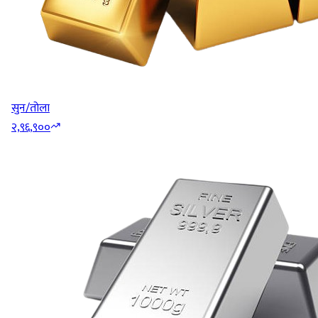
सुन/तोला
२,९६,९००