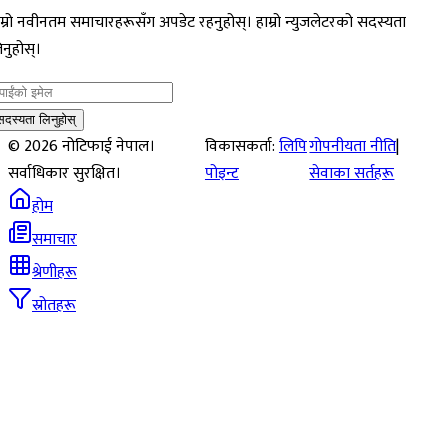
म्रो नवीनतम समाचारहरूसँग अपडेट रहनुहोस्। हाम्रो न्युजलेटरको सदस्यता
नुहोस्।
सदस्यता लिनुहोस्
©
2026
नोटिफाई नेपाल।
विकासकर्ता:
लिपि
गोपनीयता नीति
|
सर्वाधिकार सुरक्षित।
पोइन्ट
सेवाका सर्तहरू
होम
समाचार
श्रेणीहरू
स्रोतहरू