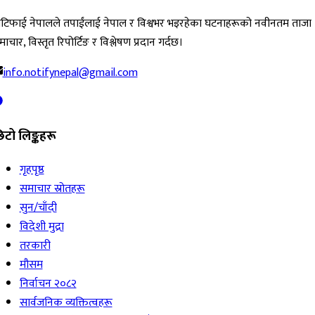
ोटिफाई नेपालले तपाईंलाई नेपाल र विश्वभर भइरहेका घटनाहरूको नवीनतम ताजा
ाचार, विस्तृत रिपोर्टिङ र विश्लेषण प्रदान गर्दछ।
info.notifynepal@gmail.com
िटो लिङ्कहरू
गृहपृष्ठ
समाचार स्रोतहरू
सुन/चाँदी
विदेशी मुद्रा
तरकारी
मौसम
निर्वाचन २०८२
सार्वजनिक व्यक्तित्वहरू