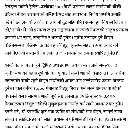
मेरुदण्ड मानिने हेटौँडा–ढल्केबर ४०० केभी प्रसारण लाइन निर्माणको बाँकी
प्रक्रिया नेपाल सरकारको मन्त्रिपरिषद बाट आवश्यक निर्णय भएसँगै अगाडि
बढेको छ। अब यो आयोजना आगामी दुई महिनाभित्र सम्पन्न हुने विश्वास लिएका
छौँ,' उनले भने, 'यो प्रसारण लाइन सञ्चालनमा आएपछि नेपालको राष्ट्रिय प्रसारण
प्रणाली थप सुदृढ, सन्तुलित र भरपर्दो हुनेछ। पूर्वमा उत्पादन हुने विद्युत्
पश्चिमसम्म र पश्चिममा उत्पादन हुने विद्युत् पूर्वसम्म सहज रूपमा प्रवाह गर्न
सकिनेछ। यो वास्तवमै नेपालको ऊर्जा राजमार्गका रूपमा स्थापित हुनेछ।'
यसले पटक–पटक हुने ट्रिपिङ तथा झ्याप्प–झ्याप्प बत्ती जाने समस्यालाई
न्यूनीकरण गर्न महत्वपूर्ण योगदान पुर्‍याउने मन्त्री श्रेष्ठको विश्वास छ। 'आन्तरिक
खपतपछि बाँकी रहने विद्युत् निर्यातको क्षमता पनि उल्लेखनीय रूपमा विस्तार
हुनेछ। हाल करिब १,००० मेगावाट विद्युत् निर्यात गर्न सक्ने अवस्थामा रहेको
नेपालले यस प्रसारण प्रणाली पूर्ण सञ्चालनमा आएपछि २,५००–३,०००
मेगावाटसम्म विद्युत् छिमेकी मुलुकहरूमा निर्यात गर्न सक्ने आधार तयार हुनेछ,'
उनले भने, 'यो उपलब्धि कुनै एक व्यक्ति वा संस्थाको मात्र होइन, सम्पूर्ण राज्य
संयन्त्र र साझेदारहरूको साझा प्रयासको परिणाम हो। यो केवल एउटा प्रसारण
लाइन होइन, नेपालको ऊर्जा भविष्यलाई नयाँ उचाइमा पुर्‍याउने ऐतिहासिक