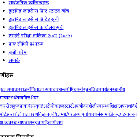
सार्वजनिक व्यक्तित्वहरू
ड्राइभिङ लाइसेन्स प्रिन्ट स्टाटस जाँच
ड्राइभिङ लाइसेन्स प्रिन्टेड सूची
ड्राइभिङ लाइसेन्स कार्यालय सूची
एसईई परीक्षा तालिका २०८२ (२०८५)
प्रायः सोधिने प्रश्‍नहरू
हाम्रो बारेमा
सम्पर्क
रेणीहरू
रमुख समाचार
राजनीति
ताजा समाचार
अन्तर्राष्ट्रिय
मनोरञ्जन
विचार
पर्यटन
स्थानीय
माचार
अर्थतन्त्र
वित्त
शेयर
जार
खेलकुद
प्रविधि
संस्कृति
अटोमोबाइल
स्टार्टअप
जीवनशैली
स्वास्थ्य
शिक्षा
अपराध
विश
पोर्ट
अन्तर्वार्ता
वातावरण
विज्ञान
कृषि
जग्गा/घरजग्गा
पूर्वाधार
धर्म
सामाजिक
दुर्घटना
कान
ा व्यवस्था
आप्रवासन
युवा
महिला
मौसम