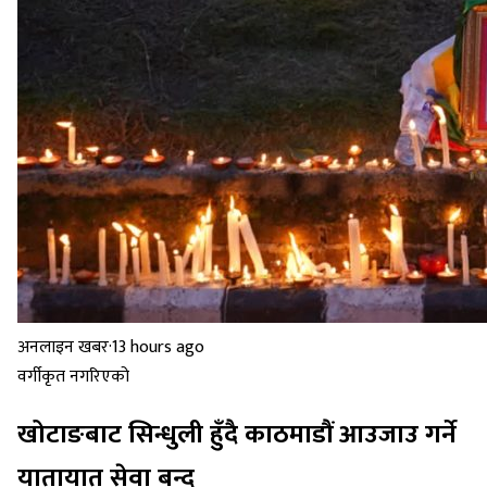
अनलाइन खबर
·
13 hours ago
वर्गीकृत नगरिएको
खोटाङबाट सिन्धुली हुँदै काठमाडौं आउजाउ गर्ने
यातायात सेवा बन्द