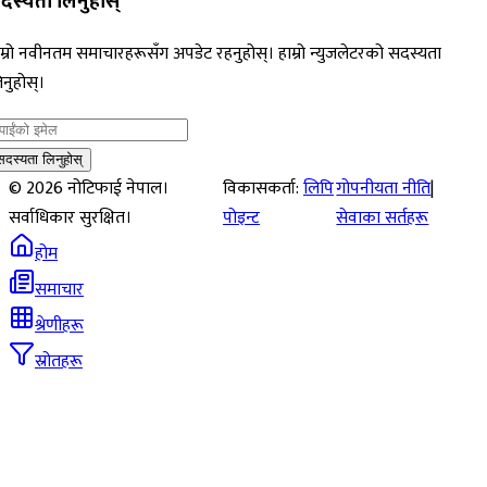
दस्यता लिनुहोस्
म्रो नवीनतम समाचारहरूसँग अपडेट रहनुहोस्। हाम्रो न्युजलेटरको सदस्यता
नुहोस्।
सदस्यता लिनुहोस्
©
2026
नोटिफाई नेपाल।
विकासकर्ता:
लिपि
गोपनीयता नीति
|
सर्वाधिकार सुरक्षित।
पोइन्ट
सेवाका सर्तहरू
होम
समाचार
श्रेणीहरू
स्रोतहरू