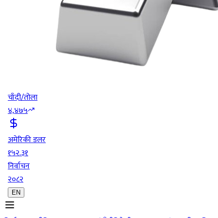
चाँदी/तोला
४,४७५
अमेरिकी डलर
१५२.३१
निर्वाचन
२०८२
EN