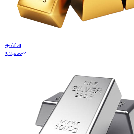
सुन/तोला
२,८८,०००