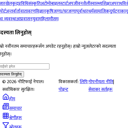
जार
खेलकुद
प्रविधि
संस्कृति
अटोमोबाइल
स्टार्टअप
जीवनशैली
स्वास्थ्य
शिक्षा
अपराध
विश
पोर्ट
अन्तर्वार्ता
वातावरण
विज्ञान
कृषि
जग्गा/घरजग्गा
पूर्वाधार
धर्म
सामाजिक
दुर्घटना
कान
ा व्यवस्था
आप्रवासन
युवा
महिला
मौसम
दस्यता लिनुहोस्
म्रो नवीनतम समाचारहरूसँग अपडेट रहनुहोस्। हाम्रो न्युजलेटरको सदस्यता
नुहोस्।
सदस्यता लिनुहोस्
©
2026
नोटिफाई नेपाल।
विकासकर्ता:
लिपि
गोपनीयता नीति
|
सर्वाधिकार सुरक्षित।
पोइन्ट
सेवाका सर्तहरू
होम
समाचार
श्रेणीहरू
स्रोतहरू