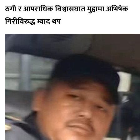
ठगी र आपराधिक विश्वासघात मुद्दामा अभिषेक
गिरीविरुद्ध म्याद थप