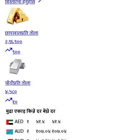
विस्तारमा हेर्नुहोस
छापावाल
प्रति तोला
२,९६,९००
९००
चाँदी
प्रति तोला
४,५८०
१०
मुद्रा
एकाइ
किन्ने दर
बेच्ने दर
AED
१
४१.४
४१.४
AUD
१
१०७.०४
१०७.०४