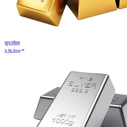
सुन/तोला
२,९६,९००