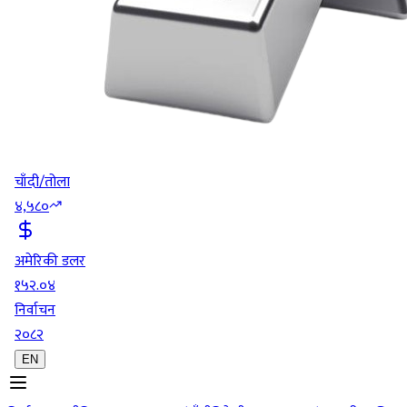
चाँदी/तोला
४,५८०
अमेरिकी डलर
१५२.०४
निर्वाचन
२०८२
EN