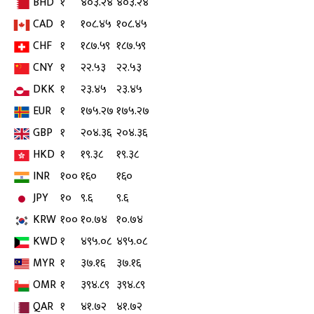
BHD
१
४०३.२४
४०३.२४
CAD
१
१०८.४५
१०८.४५
CHF
१
१८७.५९
१८७.५९
CNY
१
२२.५३
२२.५३
DKK
१
२३.४५
२३.४५
EUR
१
१७५.२७
१७५.२७
GBP
१
२०४.३६
२०४.३६
HKD
१
१९.३८
१९.३८
INR
१००
१६०
१६०
JPY
१०
९.६
९.६
KRW
१००
१०.७४
१०.७४
KWD
१
४९५.०८
४९५.०८
MYR
१
३७.१६
३७.१६
OMR
१
३९४.८९
३९४.८९
QAR
१
४१.७२
४१.७२