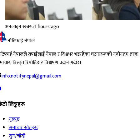
अनलाइन खबर
·
21 hours ago
नोटिफाई नेपाल
ोटिफाई नेपालले तपाईंलाई नेपाल र विश्वभर भइरहेका घटनाहरूको नवीनतम ताजा
ाचार, विस्तृत रिपोर्टिङ र विश्लेषण प्रदान गर्दछ।
info.notifynepal@gmail.com
िटो लिङ्कहरू
गृहपृष्ठ
समाचार स्रोतहरू
सुन/चाँदी