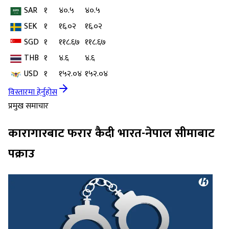
SAR
१
४०.५
४०.५
SEK
१
१६.०२
१६.०२
SGD
१
११८.६७
११८.६७
THB
१
४.६
४.६
USD
१
१५२.०४
१५२.०४
विस्तारमा हेर्नुहोस
प्रमुख समाचार
कारागारबाट फरार कैदी भारत-नेपाल सीमाबाट
पक्राउ