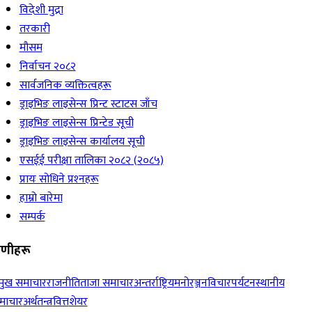
विदेशी मुद्रा
तरकारी
मौसम
निर्वाचन २०८२
सार्वजनिक व्यक्तित्वहरू
ड्राइभिङ लाइसेन्स प्रिन्ट स्टाटस जाँच
ड्राइभिङ लाइसेन्स प्रिन्टेड सूची
ड्राइभिङ लाइसेन्स कार्यालय सूची
एसईई परीक्षा तालिका २०८२ (२०८५)
प्रायः सोधिने प्रश्‍नहरू
हाम्रो बारेमा
सम्पर्क
रेणीहरू
रमुख समाचार
राजनीति
ताजा समाचार
अन्तर्राष्ट्रिय
मनोरञ्जन
विचार
पर्यटन
स्थानीय
माचार
अर्थतन्त्र
वित्त
शेयर