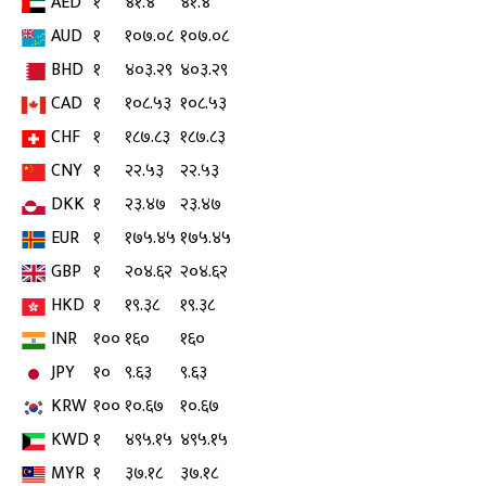
AED
१
४१.४
४१.४
AUD
१
१०७.०८
१०७.०८
BHD
१
४०३.२९
४०३.२९
CAD
१
१०८.५३
१०८.५३
CHF
१
१८७.८३
१८७.८३
CNY
१
२२.५३
२२.५३
DKK
१
२३.४७
२३.४७
EUR
१
१७५.४५
१७५.४५
GBP
१
२०४.६२
२०४.६२
HKD
१
१९.३८
१९.३८
INR
१००
१६०
१६०
JPY
१०
९.६३
९.६३
KRW
१००
१०.६७
१०.६७
KWD
१
४९५.१५
४९५.१५
MYR
१
३७.१८
३७.१८