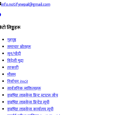
info.notifynepal@gmail.com
िटो लिङ्कहरू
गृहपृष्ठ
समाचार स्रोतहरू
सुन/चाँदी
विदेशी मुद्रा
तरकारी
मौसम
निर्वाचन २०८२
सार्वजनिक व्यक्तित्वहरू
ड्राइभिङ लाइसेन्स प्रिन्ट स्टाटस जाँच
ड्राइभिङ लाइसेन्स प्रिन्टेड सूची
ड्राइभिङ लाइसेन्स कार्यालय सूची