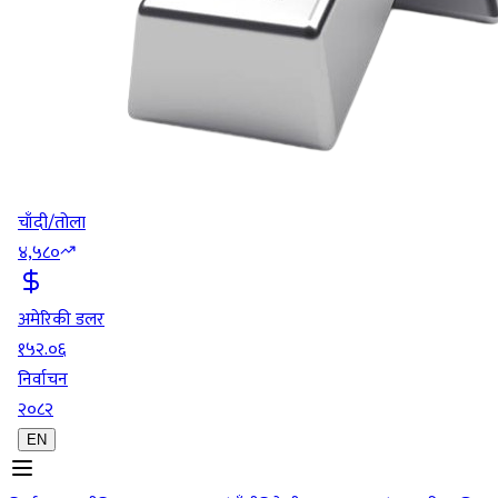
चाँदी/तोला
४,५८०
अमेरिकी डलर
१५२.०६
निर्वाचन
२०८२
EN