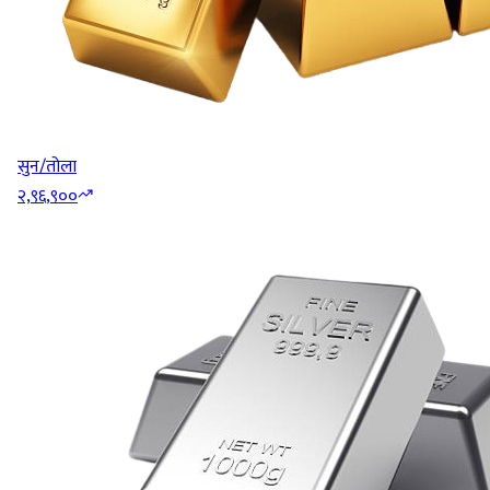
सुन/तोला
२,९६,९००