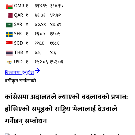
OMR
१
३९४.९५
३९४.९५
QAR
१
४१.७१
४१.७१
SAR
१
४०.४९
४०.४९
SEK
१
१६.०५
१६.०५
SGD
१
११८.६
११८.६
THB
१
४.६
४.६
USD
१
१५२.०६
१५२.०६
विस्तारमा हेर्नुहोस
वर्गीकृत नगरिएको
कांग्रेसमा अदालतले ल्याएको बदलावको प्रभाव:
हौसिएको समूहको राष्ट्रिय भेलालाई देउवाले
गर्नेछन् सम्बोधन