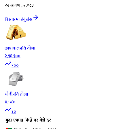
२२ श्रावण , २,०८३
विस्तारमा हेर्नुहोस
छापावाल
प्रति तोला
२,९६,९००
९००
चाँदी
प्रति तोला
४,५८०
१०
मुद्रा
एकाइ
किन्ने दर
बेच्ने दर