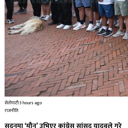
सेतोपाटी
·
3 hours ago
राजनीति
सदनमा ‘मौन’ उभिएर कांग्रेस सांसद यादवले गरे