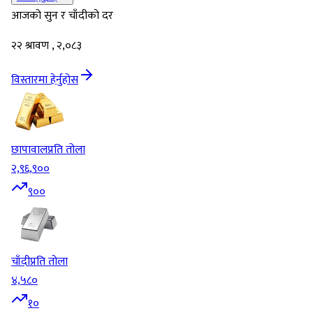
आजको सुन र चाँदीको दर
२२ श्रावण , २,०८३
विस्तारमा हेर्नुहोस
छापावाल
प्रति तोला
२,९६,९००
९००
चाँदी
प्रति तोला
४,५८०
१०