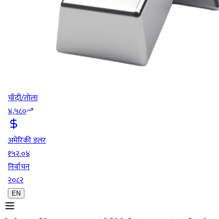
चाँदी/तोला
४,५८०
अमेरिकी डलर
१५२.०४
निर्वाचन
२०८२
EN