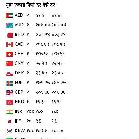
मुद्रा
एकाइ
किन्ने दर
बेच्ने दर
AED
१
४१.४
४१.४
AUD
१
१०७.०४
१०७.०४
BHD
१
४०३.२४
४०३.२४
CAD
१
१०८.४५
१०८.४५
CHF
१
१८७.५९
१८७.५९
CNY
१
२२.५३
२२.५३
DKK
१
२३.४५
२३.४५
EUR
१
१७५.२७
१७५.२७
GBP
१
२०४.३६
२०४.३६
HKD
१
१९.३८
१९.३८
INR
१००
१६०
१६०
JPY
१०
९.६
९.६
KRW
१००
१०.७४
१०.७४