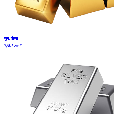
सुन/तोला
२,९६,९००