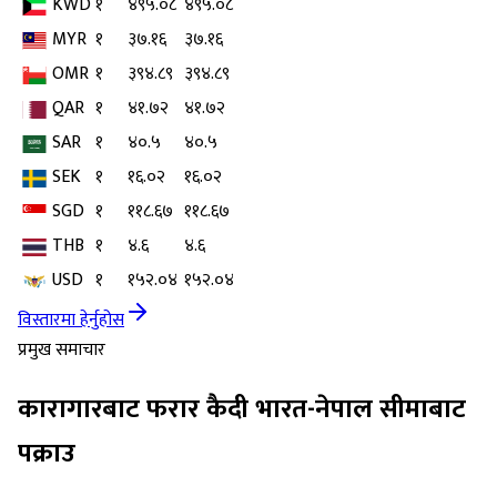
KWD
१
४९५.०८
४९५.०८
MYR
१
३७.१६
३७.१६
OMR
१
३९४.८९
३९४.८९
QAR
१
४१.७२
४१.७२
SAR
१
४०.५
४०.५
SEK
१
१६.०२
१६.०२
SGD
१
११८.६७
११८.६७
THB
१
४.६
४.६
USD
१
१५२.०४
१५२.०४
विस्तारमा हेर्नुहोस
प्रमुख समाचार
कारागारबाट फरार कैदी भारत-नेपाल सीमाबाट
पक्राउ