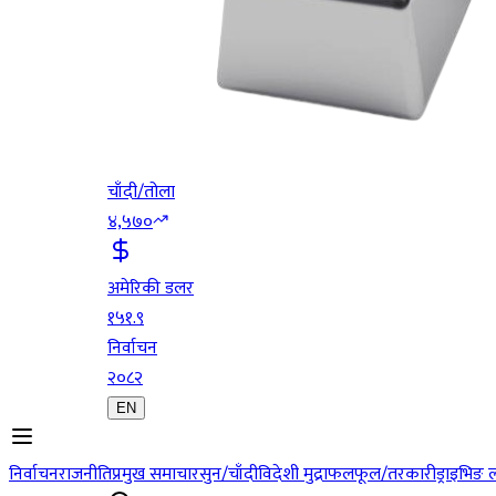
चाँदी/तोला
४,५७०
अमेरिकी डलर
१५१.९
निर्वाचन
२०८२
EN
निर्वाचन
राजनीति
प्रमुख समाचार
सुन/चाँदी
विदेशी मुद्रा
फलफूल/तरकारी
ड्राइभिङ 