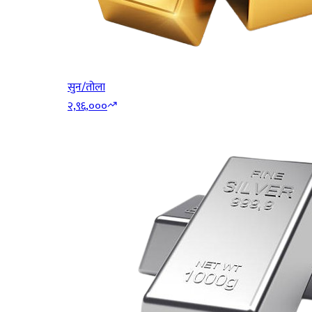
सुन/तोला
२,९६,०००