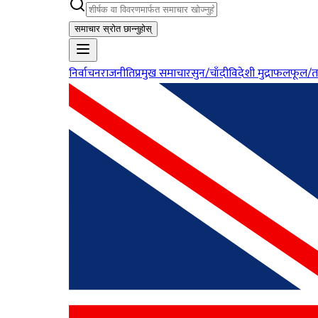
समाचार स्रोत छान्नुहोस्
निर्वाचन
राजनीति
प्रमुख समाचार
सुन/चाँदी
विदेशी मुद्रा
फलफूल/त