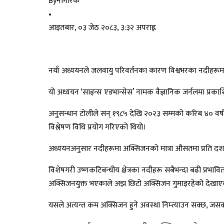
By
नागरिक
•
आइतबार, ०३ जेठ २०८३, ३:३२ अपराह्न
नयाँ अध्ययनले जलवायु परिवर्तनका कारण विश्वभरका नदीहरूमा
यो अध्ययन ‘साइन्स एडभान्सेस’ नामक वैज्ञानिक जर्नलमा प्रकाशि
अनुसन्धान टोलीले सन् १९८५ देखि २०२३ सम्मको करिब ४० वर्षक
विश्लेषण विधि प्रयोग गरिएको थियो।
अध्ययनअनुसार नदीहरूमा अक्सिजनको मात्रा औसतमा प्रति द
विशेषगरी उष्णकटिबन्धीय क्षेत्रका नदीहरू सबैभन्दा बढी प्रभा
अक्सिजनयुक्त भएकाले अझ छिटो अक्सिजन गुमाइरहेको देखा
यसले अत्यन्त कम अक्सिजन हुने अवस्था निम्त्याउन सक्छ, जसक