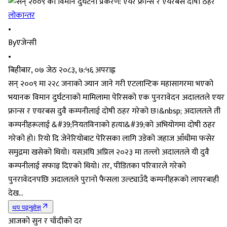
लोकान्तर
•
By
एजेन्सी
•
बिहीबार, ०७ जेठ २०८३, ७:५६ अपराह्न
सन् २००९ मा २२८ जनाको ज्यान जाने गरी एटलान्टिक महासागरमा भएको
भयानक विमान दुर्घटनाको मामिलामा पेरिसको एक पुनरावेदन अदालतले एयर
फ्रान्स र एयरबस दुवै कम्पनीलाई दोषी ठहर गरेको छ।&nbsp; अदालतले ती
कम्पनीहरूलाई &#39;नियतविनाको हत्या&#39;को अभियोगमा दोषी ठहर
गरेको हो। रियो दि जेनेरियोबाट पेरिसका लागि उडेको जहाज आँधीमा फसेर
समुद्रमा खसेको थियो। यसअघि अप्रिल २०२३ मा तल्लो अदालतले यी दुवै
कम्पनीलाई सफाइ दिएको थियो। तर, पीडितका परिवारले गरेको
पुनरावेदनपछि अदालतले पुरानो फैसला उल्ट्याउँदै कम्पनीहरूको लापरबाही
देख...
थप पढ्नुहोस्
आजको सुन र चाँदीको दर