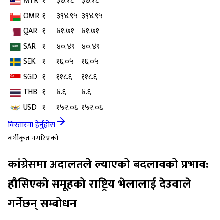
MYR
१
३७.१८
३७.१८
OMR
१
३९४.९५
३९४.९५
QAR
१
४१.७१
४१.७१
SAR
१
४०.४९
४०.४९
SEK
१
१६.०५
१६.०५
SGD
१
११८.६
११८.६
THB
१
४.६
४.६
USD
१
१५२.०६
१५२.०६
विस्तारमा हेर्नुहोस
वर्गीकृत नगरिएको
कांग्रेसमा अदालतले ल्याएको बदलावको प्रभाव:
हौसिएको समूहको राष्ट्रिय भेलालाई देउवाले
गर्नेछन् सम्बोधन