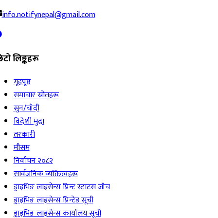
info.notifynepal@gmail.com
िटो लिङ्कहरू
गृहपृष्ठ
समाचार स्रोतहरू
सुन/चाँदी
विदेशी मुद्रा
तरकारी
मौसम
निर्वाचन २०८२
सार्वजनिक व्यक्तित्वहरू
ड्राइभिङ लाइसेन्स प्रिन्ट स्टाटस जाँच
ड्राइभिङ लाइसेन्स प्रिन्टेड सूची
ड्राइभिङ लाइसेन्स कार्यालय सूची