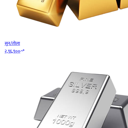
सुन/तोला
२,९६,९००