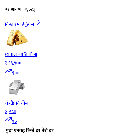
२२ श्रावण , २,०८३
विस्तारमा हेर्नुहोस
छापावाल
प्रति तोला
२,९६,९००
९००
चाँदी
प्रति तोला
४,५८०
१०
मुद्रा
एकाइ
किन्ने दर
बेच्ने दर