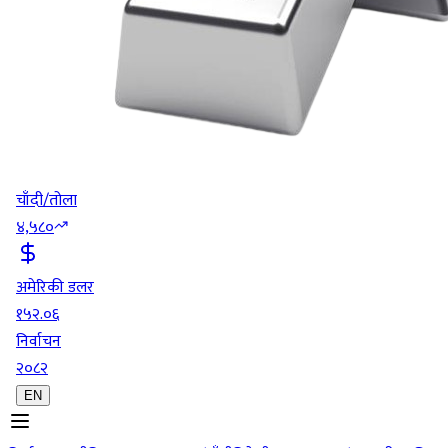
चाँदी/तोला
४,५८०
अमेरिकी डलर
१५२.०६
निर्वाचन
२०८२
EN