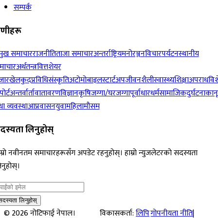
सम्पर्क
रेणीहरू
रमुख समाचार
राजनीति
ताजा समाचार
अन्तर्राष्ट्रिय
मनोरञ्जन
विचार
पर्यटन
स्थानीय
माचार
अर्थतन्त्र
वित्त
शेयर
जार
खेलकुद
प्रविधि
संस्कृति
अटोमोबाइल
स्टार्टअप
जीवनशैली
स्वास्थ्य
शिक्षा
अपराध
विश
पोर्ट
अन्तर्वार्ता
वातावरण
विज्ञान
कृषि
जग्गा/घरजग्गा
पूर्वाधार
धर्म
सामाजिक
दुर्घटना
कान
ा व्यवस्था
आप्रवासन
युवा
महिला
मौसम
दस्यता लिनुहोस्
म्रो नवीनतम समाचारहरूसँग अपडेट रहनुहोस्। हाम्रो न्युजलेटरको सदस्यता
नुहोस्।
सदस्यता लिनुहोस्
©
2026
नोटिफाई नेपाल।
विकासकर्ता:
लिपि
गोपनीयता नीति
|