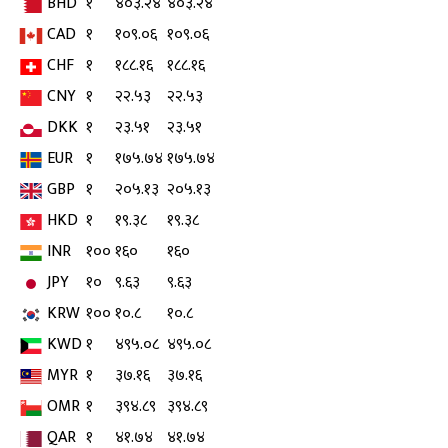
BHD
१
४०३.२४
४०३.२४
CAD
१
१०९.०६
१०९.०६
CHF
१
१८८.१६
१८८.१६
CNY
१
२२.५३
२२.५३
DKK
१
२३.५१
२३.५१
EUR
१
१७५.७४
१७५.७४
GBP
१
२०५.१३
२०५.१३
HKD
१
१९.३८
१९.३८
INR
१००
१६०
१६०
JPY
१०
९.६३
९.६३
KRW
१००
१०.८
१०.८
KWD
१
४९५.०८
४९५.०८
MYR
१
३७.१६
३७.१६
OMR
१
३९४.८९
३९४.८९
QAR
१
४१.७४
४१.७४