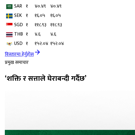
SAR
१
४०.४९
४०.४९
SEK
१
१६.०५
१६.०५
SGD
१
११८.९३
११८.९३
THB
१
४.६
४.६
USD
१
१५२.०४
१५२.०४
विस्तारमा हेर्नुहोस
प्रमुख समाचार
‘शक्ति र सत्ताले घेराबन्दी गर्दैछ’