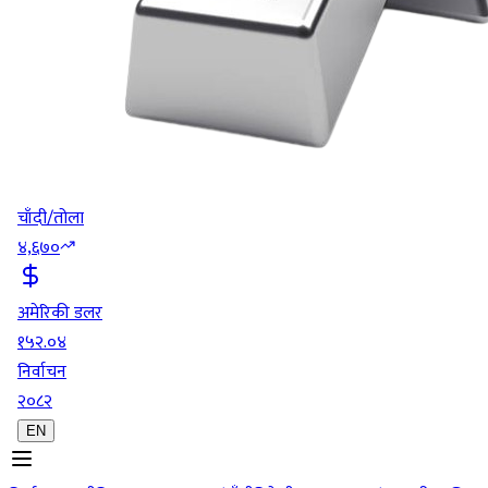
चाँदी/तोला
४,६७०
अमेरिकी डलर
१५२.०४
निर्वाचन
२०८२
EN