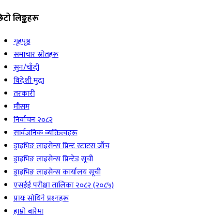
िटो लिङ्कहरू
गृहपृष्ठ
समाचार स्रोतहरू
सुन/चाँदी
विदेशी मुद्रा
तरकारी
मौसम
निर्वाचन २०८२
सार्वजनिक व्यक्तित्वहरू
ड्राइभिङ लाइसेन्स प्रिन्ट स्टाटस जाँच
ड्राइभिङ लाइसेन्स प्रिन्टेड सूची
ड्राइभिङ लाइसेन्स कार्यालय सूची
एसईई परीक्षा तालिका २०८२ (२०८५)
प्रायः सोधिने प्रश्‍नहरू
हाम्रो बारेमा