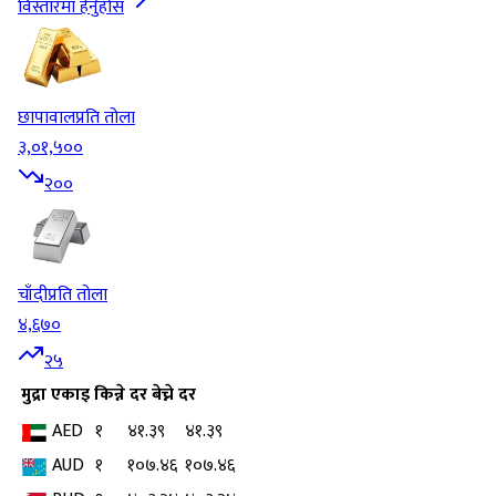
विस्तारमा हेर्नुहोस
छापावाल
प्रति तोला
३,०१,५००
२००
चाँदी
प्रति तोला
४,६७०
२५
मुद्रा
एकाइ
किन्ने दर
बेच्ने दर
AED
१
४१.३९
४१.३९
AUD
१
१०७.४६
१०७.४६