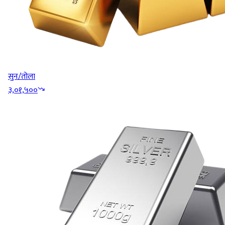
सुन/तोला
३,०१,५००