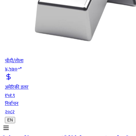
चाँदी/तोला
४,५७०
अमेरिकी डलर
१५१.९
निर्वाचन
२०८२
EN