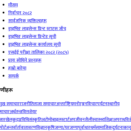
मौसम
निर्वाचन २०८२
सार्वजनिक व्यक्तित्वहरू
ड्राइभिङ लाइसेन्स प्रिन्ट स्टाटस जाँच
ड्राइभिङ लाइसेन्स प्रिन्टेड सूची
ड्राइभिङ लाइसेन्स कार्यालय सूची
एसईई परीक्षा तालिका २०८२ (२०८५)
प्रायः सोधिने प्रश्‍नहरू
हाम्रो बारेमा
सम्पर्क
रेणीहरू
रमुख समाचार
राजनीति
ताजा समाचार
अन्तर्राष्ट्रिय
मनोरञ्जन
विचार
पर्यटन
स्थानीय
माचार
अर्थतन्त्र
वित्त
शेयर
जार
खेलकुद
प्रविधि
संस्कृति
अटोमोबाइल
स्टार्टअप
जीवनशैली
स्वास्थ्य
शिक्षा
अपराध
विश
पोर्ट
अन्तर्वार्ता
वातावरण
विज्ञान
कृषि
जग्गा/घरजग्गा
पूर्वाधार
धर्म
सामाजिक
दुर्घटना
कान