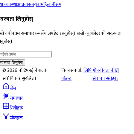
ा व्यवस्था
आप्रवासन
युवा
महिला
मौसम
दस्यता लिनुहोस्
म्रो नवीनतम समाचारहरूसँग अपडेट रहनुहोस्। हाम्रो न्युजलेटरको सदस्यता
नुहोस्।
सदस्यता लिनुहोस्
©
2026
नोटिफाई नेपाल।
विकासकर्ता:
लिपि
गोपनीयता नीति
|
सर्वाधिकार सुरक्षित।
पोइन्ट
सेवाका सर्तहरू
होम
समाचार
श्रेणीहरू
स्रोतहरू