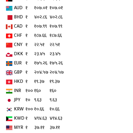
AUD
१
१०७.०१
१०७.०१
BHD
१
४०२.८६
४०२.८६
CAD
१
१०७.९९
१०७.९९
CHF
१
१८७.६६
१८७.६६
CNY
१
२२.५१
२२.५१
DKK
१
२३.४५
२३.४५
EUR
१
१७५.२६
१७५.२६
GBP
१
२०४.५७
२०४.५७
HKD
१
१९.३७
१९.३७
INR
१००
१६०
१६०
JPY
१०
९.६३
९.६३
KRW
१००
१०.६६
१०.६६
KWD
१
४९४.६३
४९४.६३
MYR
१
३७.११
३७.११