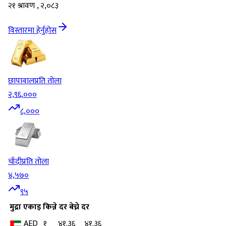
२१ श्रावण , २,०८३
विस्तारमा हेर्नुहोस
छापावाल
प्रति तोला
२,९६,०००
८,०००
चाँदी
प्रति तोला
४,५७०
९५
मुद्रा
एकाइ
किन्ने दर
बेच्ने दर
AED
१
४१.३६
४१.३६