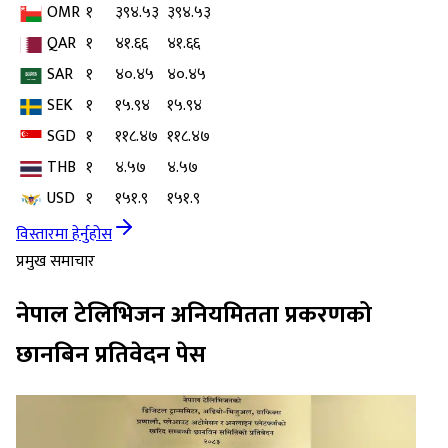
OMR
१
३९४.५३
३९४.५३
QAR
१
४१.६६
४१.६६
SAR
१
४०.४५
४०.४५
SEK
१
१५.९४
१५.९४
SGD
१
११८.४७
११८.४७
THB
१
४.५७
४.५७
USD
१
१५१.९
१५१.९
विस्तारमा हेर्नुहोस
प्रमुख समाचार
नेपाल टेलिभिजन अनियमितता प्रकरणको
छानबिन प्रतिवेदन पेस