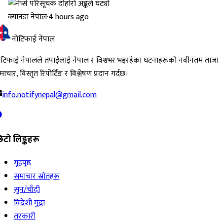
क्यानडा नेपाल
·
4 hours ago
नोटिफाई नेपाल
ोटिफाई नेपालले तपाईंलाई नेपाल र विश्वभर भइरहेका घटनाहरूको नवीनतम ताजा
ाचार, विस्तृत रिपोर्टिङ र विश्लेषण प्रदान गर्दछ।
info.notifynepal@gmail.com
िटो लिङ्कहरू
गृहपृष्ठ
समाचार स्रोतहरू
सुन/चाँदी
विदेशी मुद्रा
तरकारी