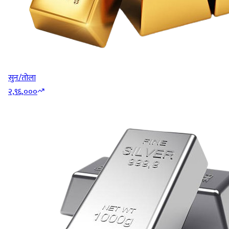
सुन/तोला
२,९६,०००