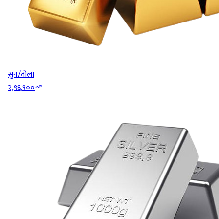
सुन/तोला
२,९६,९००