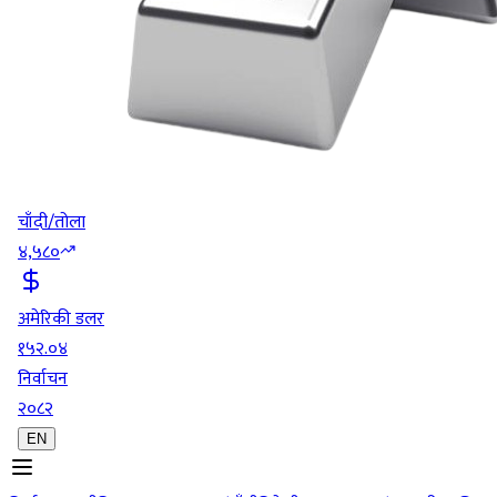
चाँदी/तोला
४,५८०
अमेरिकी डलर
१५२.०४
निर्वाचन
२०८२
EN