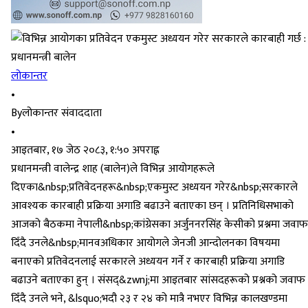
लोकान्तर
•
By
लोकान्तर संवाददाता
•
आइतबार, १७ जेठ २०८३, १:५० अपराह्न
प्रधानमन्त्री वालेन्द्र शाह (बालेन)ले विभिन्न आयोगहरूले
दिएका&nbsp;प्रतिवेदनहरू&nbsp;एकमुस्ट अध्ययन गरेर&nbsp;सरकारले
आवश्यक कारबाही प्रक्रिया अगाडि बढाउने बताएका छन् । प्रतिनिधिसभाको
आजको बैठकमा नेपाली&nbsp;कांग्रेसका अर्जुननरसिंह केसीको प्रश्नमा जवाफ
दिँदै उनले&nbsp;मानवअधिकार आयोगले जेनजी आन्दोलनका विषयमा
बनाएको प्रतिवेदनलाई सरकारले अध्ययन गर्ने र कारबाही प्रक्रिया अगाडि
बढाउने बताएका हुन् । संसद्&zwnj;मा आइतबार सांसदहरूको प्रश्नको जवाफ
दिँदै उनले भने, &lsquo;भदौ २३ र २४ को मात्रै नभएर विभिन्न कालखण्डमा