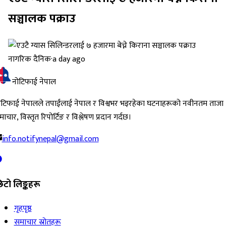
सञ्चालक पक्राउ
नागरिक दैनिक
·
a day ago
नोटिफाई नेपाल
ोटिफाई नेपालले तपाईंलाई नेपाल र विश्वभर भइरहेका घटनाहरूको नवीनतम ताजा
ाचार, विस्तृत रिपोर्टिङ र विश्लेषण प्रदान गर्दछ।
info.notifynepal@gmail.com
िटो लिङ्कहरू
गृहपृष्ठ
समाचार स्रोतहरू