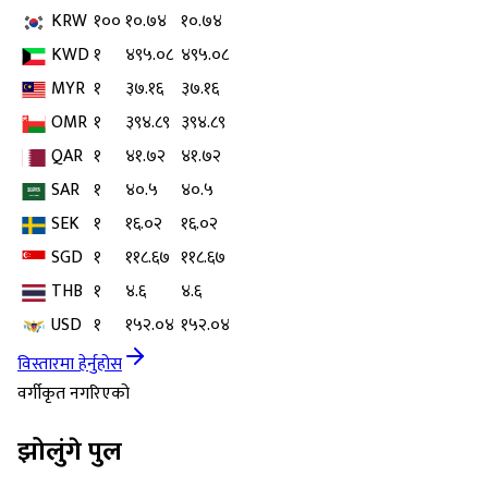
KRW
१००
१०.७४
१०.७४
KWD
१
४९५.०८
४९५.०८
MYR
१
३७.१६
३७.१६
OMR
१
३९४.८९
३९४.८९
QAR
१
४१.७२
४१.७२
SAR
१
४०.५
४०.५
SEK
१
१६.०२
१६.०२
SGD
१
११८.६७
११८.६७
THB
१
४.६
४.६
USD
१
१५२.०४
१५२.०४
विस्तारमा हेर्नुहोस
वर्गीकृत नगरिएको
झोलुंगे पुल