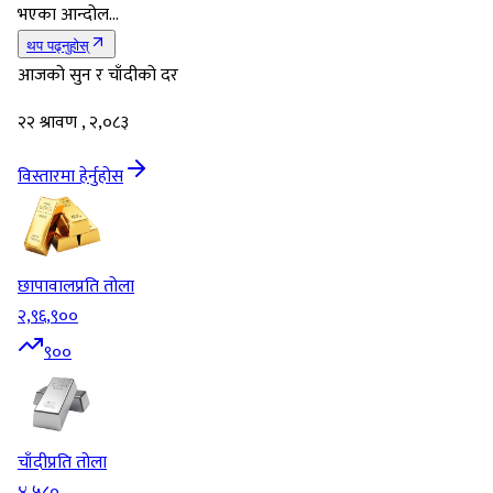
भएका आन्दोल...
थप पढ्नुहोस्
आजको सुन र चाँदीको दर
२२ श्रावण , २,०८३
विस्तारमा हेर्नुहोस
छापावाल
प्रति तोला
२,९६,९००
९००
चाँदी
प्रति तोला
४,५८०