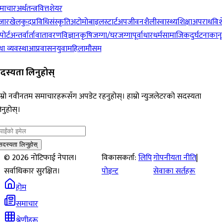
माचार
अर्थतन्त्र
वित्त
शेयर
जार
खेलकुद
प्रविधि
संस्कृति
अटोमोबाइल
स्टार्टअप
जीवनशैली
स्वास्थ्य
शिक्षा
अपराध
विश
पोर्ट
अन्तर्वार्ता
वातावरण
विज्ञान
कृषि
जग्गा/घरजग्गा
पूर्वाधार
धर्म
सामाजिक
दुर्घटना
कान
ा व्यवस्था
आप्रवासन
युवा
महिला
मौसम
दस्यता लिनुहोस्
म्रो नवीनतम समाचारहरूसँग अपडेट रहनुहोस्। हाम्रो न्युजलेटरको सदस्यता
नुहोस्।
सदस्यता लिनुहोस्
©
2026
नोटिफाई नेपाल।
विकासकर्ता:
लिपि
गोपनीयता नीति
|
सर्वाधिकार सुरक्षित।
पोइन्ट
सेवाका सर्तहरू
होम
समाचार
श्रेणीहरू