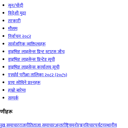
सुन/चाँदी
विदेशी मुद्रा
तरकारी
मौसम
निर्वाचन २०८२
सार्वजनिक व्यक्तित्वहरू
ड्राइभिङ लाइसेन्स प्रिन्ट स्टाटस जाँच
ड्राइभिङ लाइसेन्स प्रिन्टेड सूची
ड्राइभिङ लाइसेन्स कार्यालय सूची
एसईई परीक्षा तालिका २०८२ (२०८५)
प्रायः सोधिने प्रश्‍नहरू
हाम्रो बारेमा
सम्पर्क
रेणीहरू
रमुख समाचार
राजनीति
ताजा समाचार
अन्तर्राष्ट्रिय
मनोरञ्जन
विचार
पर्यटन
स्थानीय