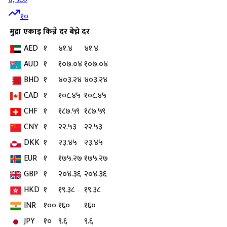
१०
मुद्रा
एकाइ
किन्ने दर
बेच्ने दर
AED
१
४१.४
४१.४
AUD
१
१०७.०४
१०७.०४
BHD
१
४०३.२४
४०३.२४
CAD
१
१०८.४५
१०८.४५
CHF
१
१८७.५९
१८७.५९
CNY
१
२२.५३
२२.५३
DKK
१
२३.४५
२३.४५
EUR
१
१७५.२७
१७५.२७
GBP
१
२०४.३६
२०४.३६
HKD
१
१९.३८
१९.३८
INR
१००
१६०
१६०
JPY
१०
९.६
९.६