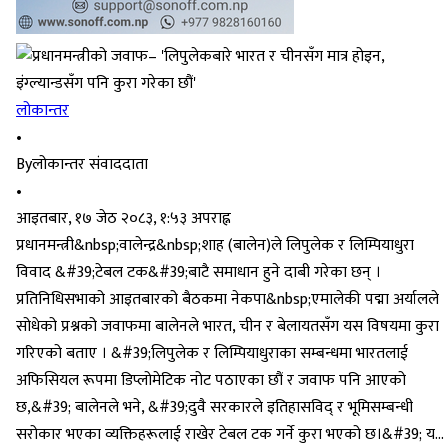
लोकान्तर
•
By
लोकान्तर संवाददाता
•
आइतबार, १७ जेठ २०८३, १:५३ अपराह्न
प्रधानमन्त्री&nbsp;वालेन्द्र&nbsp;शाह (बालेन)ले लिपुलेक र लिम्पियाधुरा
विवाद &#39;टेबल टक&#39;बाटै समाधान हुने दाबी गरेका छन् ।
प्रतिनिधिसभाको आइतबारको बैठकमा नेकपा&nbsp;एमालेकी पद्मा अर्यालले
सोधेको प्रश्नको जवाफमा बालेनले भारत, चीन र बेलायतसँग यस विषयमा कुरा
गरिएको बताए । &#39;लिपुलेक र लिम्पियाधुराका सम्बन्धमा भारतलाई
अफिसियल रूपमा डिप्लोमेटिक नोट पठाएका छौं र जवाफ पनि आएको
छ,&#39; बालेनले भने, &#39;दुवै सरकारले इतिहासविद् र भूमिसम्बन्धी
सरोकार भएका व्यक्तिहरूलाई राखेर टेबल टक गर्ने कुरा भएको छ।&#39; य...