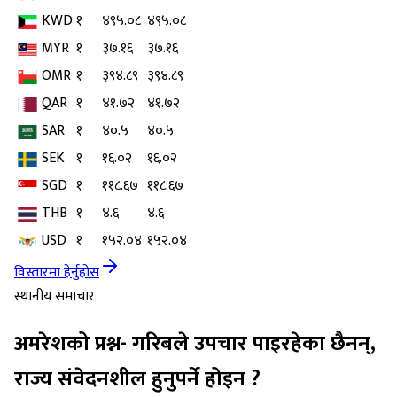
KWD
१
४९५.०८
४९५.०८
MYR
१
३७.१६
३७.१६
OMR
१
३९४.८९
३९४.८९
QAR
१
४१.७२
४१.७२
SAR
१
४०.५
४०.५
SEK
१
१६.०२
१६.०२
SGD
१
११८.६७
११८.६७
THB
१
४.६
४.६
USD
१
१५२.०४
१५२.०४
विस्तारमा हेर्नुहोस
स्थानीय समाचार
अमरेशको प्रश्न- गरिबले उपचार पाइरहेका छैनन्,
राज्य संवेदनशील हुनुपर्ने होइन ?