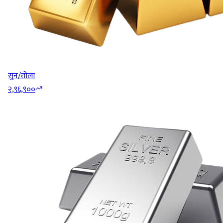
सुन/तोला
२,९६,९००