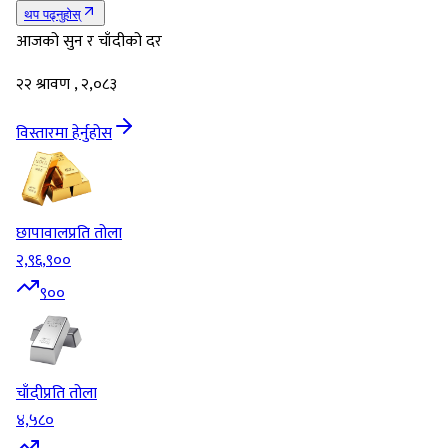
थप पढ्नुहोस्
आजको सुन र चाँदीको दर
२२ श्रावण , २,०८३
विस्तारमा हेर्नुहोस
छापावाल
प्रति तोला
२,९६,९००
९००
चाँदी
प्रति तोला
४,५८०