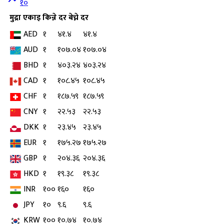
१०
मुद्रा
एकाइ
किन्ने दर
बेच्ने दर
AED
१
४१.४
४१.४
AUD
१
१०७.०४
१०७.०४
BHD
१
४०३.२४
४०३.२४
CAD
१
१०८.४५
१०८.४५
CHF
१
१८७.५९
१८७.५९
CNY
१
२२.५३
२२.५३
DKK
१
२३.४५
२३.४५
EUR
१
१७५.२७
१७५.२७
GBP
१
२०४.३६
२०४.३६
HKD
१
१९.३८
१९.३८
INR
१००
१६०
१६०
JPY
१०
९.६
९.६
KRW
१००
१०.७४
१०.७४