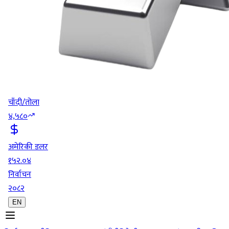
चाँदी/तोला
४,५८०
अमेरिकी डलर
१५२.०४
निर्वाचन
२०८२
EN