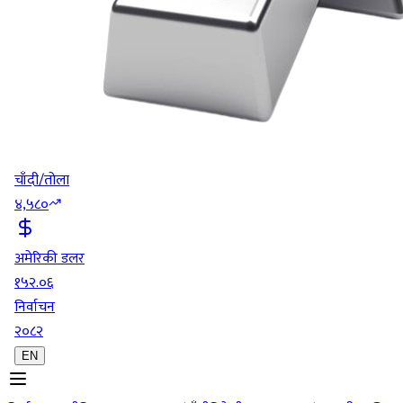
चाँदी/तोला
४,५८०
अमेरिकी डलर
१५२.०६
निर्वाचन
२०८२
EN