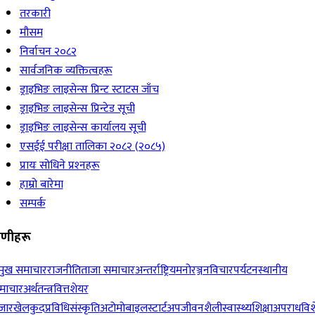
तरकारी
मौसम
निर्वाचन २०८२
सार्वजनिक व्यक्तित्वहरू
ड्राइभिङ लाइसेन्स प्रिन्ट स्टाटस जाँच
ड्राइभिङ लाइसेन्स प्रिन्टेड सूची
ड्राइभिङ लाइसेन्स कार्यालय सूची
एसईई परीक्षा तालिका २०८२ (२०८५)
प्रायः सोधिने प्रश्‍नहरू
हाम्रो बारेमा
सम्पर्क
रेणीहरू
रमुख समाचार
राजनीति
ताजा समाचार
अन्तर्राष्ट्रिय
मनोरञ्जन
विचार
पर्यटन
स्थानीय
माचार
अर्थतन्त्र
वित्त
शेयर
जार
खेलकुद
प्रविधि
संस्कृति
अटोमोबाइल
स्टार्टअप
जीवनशैली
स्वास्थ्य
शिक्षा
अपराध
विश