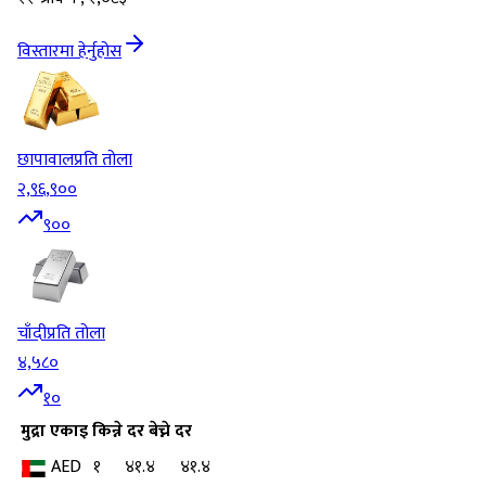
विस्तारमा हेर्नुहोस
छापावाल
प्रति तोला
२,९६,९००
९००
चाँदी
प्रति तोला
४,५८०
१०
मुद्रा
एकाइ
किन्ने दर
बेच्ने दर
AED
१
४१.४
४१.४