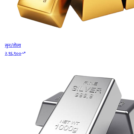
सुन/तोला
२,९६,९००