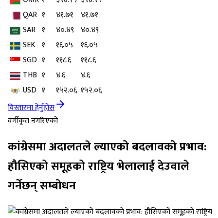
QAR
१
४१.७१
४१.७१
SAR
१
४०.४९
४०.४९
SEK
१
१६.०५
१६.०५
SGD
१
११८.६
११८.६
THB
१
४.६
४.६
USD
१
१५२.०६
१५२.०६
विस्तारमा हेर्नुहोस
वर्गीकृत नगरिएको
कांग्रेसमा अदालतले ल्याएको बदलावको प्रभाव:
हौसिएको समूहको राष्ट्रिय भेलालाई देउवाले
गर्नेछन् सम्बोधन