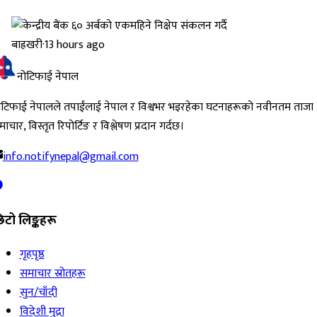
बाह्रखरी
·
13 hours ago
नोटिफाई नेपाल
ोटिफाई नेपालले तपाईंलाई नेपाल र विश्वभर भइरहेका घटनाहरूको नवीनतम ताजा
ाचार, विस्तृत रिपोर्टिङ र विश्लेषण प्रदान गर्दछ।
info.notifynepal@gmail.com
िटो लिङ्कहरू
गृहपृष्ठ
समाचार स्रोतहरू
सुन/चाँदी
विदेशी मुद्रा