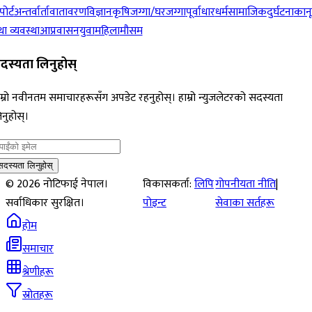
पोर्ट
अन्तर्वार्ता
वातावरण
विज्ञान
कृषि
जग्गा/घरजग्गा
पूर्वाधार
धर्म
सामाजिक
दुर्घटना
कान
ा व्यवस्था
आप्रवासन
युवा
महिला
मौसम
दस्यता लिनुहोस्
म्रो नवीनतम समाचारहरूसँग अपडेट रहनुहोस्। हाम्रो न्युजलेटरको सदस्यता
नुहोस्।
सदस्यता लिनुहोस्
©
2026
नोटिफाई नेपाल।
विकासकर्ता:
लिपि
गोपनीयता नीति
|
सर्वाधिकार सुरक्षित।
पोइन्ट
सेवाका सर्तहरू
होम
समाचार
श्रेणीहरू
स्रोतहरू