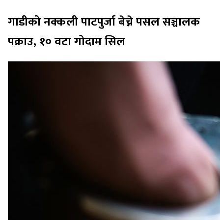
गाडीको नक्कली पाटपुर्जा बेच्ने पसल सञ्चालक
पक्राउ, १० वटा गोदाम सिल