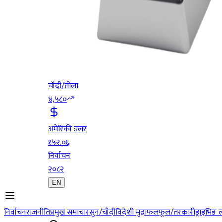
चाँदी/तोला
४,५८०
अमेरिकी डलर
१५२.०६
निर्वाचन
२०८२
EN
निर्वाचन
राजनीति
प्रमुख समाचार
सुन/चाँदी
विदेशी मुद्रा
फलफूल/तरकारी
ड्राइभिङ 