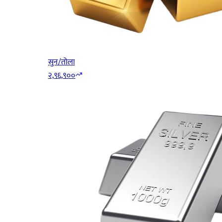
सुन/तोला
२,९६,९००