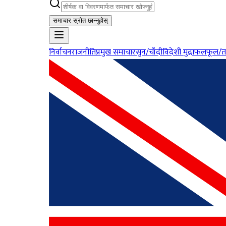
समाचार स्रोत छान्नुहोस्
निर्वाचन
राजनीति
प्रमुख समाचार
सुन/चाँदी
विदेशी मुद्रा
फलफूल/त