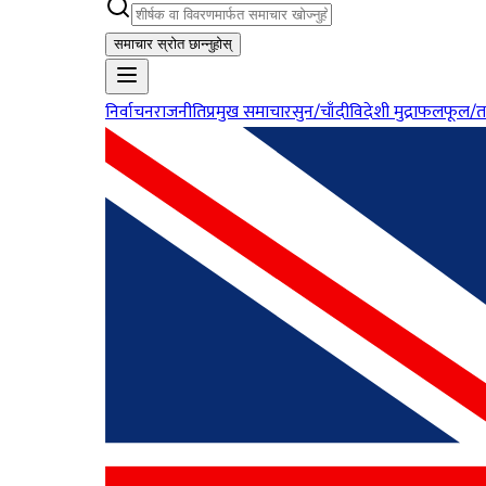
समाचार स्रोत छान्नुहोस्
निर्वाचन
राजनीति
प्रमुख समाचार
सुन/चाँदी
विदेशी मुद्रा
फलफूल/त