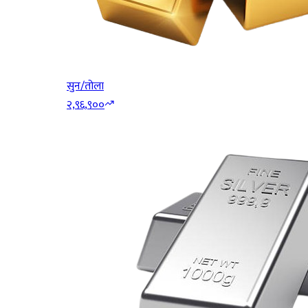
सुन/तोला
२,९६,९००