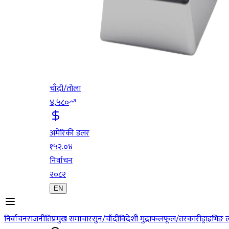
चाँदी/तोला
४,५८०
अमेरिकी डलर
१५२.०४
निर्वाचन
२०८२
EN
निर्वाचन
राजनीति
प्रमुख समाचार
सुन/चाँदी
विदेशी मुद्रा
फलफूल/तरकारी
ड्राइभिङ 