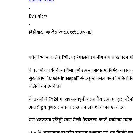
नागरिक दैनिक
•
By
नागरिक
•
बिहीबार, ०७ जेठ २०८३, ७:५६ अपराह्न
पर्फेट्टी भ्यान मेल्ले (पीभीएम) नेपालले स्थानीय रूपमा उत्पाद
केवल पाँच वर्षको अवधिमा पूर्ण रूपमा आयातमा निर्भर व्यवसाय
सुरुवातमा “Made in Nepal” सेन्टरफ्रुट बबल गमको पहिलो निर्य
बलियो बनाएको छ।
यो उपलब्धि FY24 मा सफलतापूर्वक स्थानीय उत्पादन सुरु गरेपछि
अन्तर्राष्ट्रिय गुणस्तर कायम राख्न सफल भएको जनाएको छ।
यस अवसरमा पर्फेट्टी भ्यान मेल्ले नेपालका कन्ट्री म्यानेजर मयंक 
"१००% आयातबाट स्थानीय उत्पादन स्थापना गर्दै अब निर्यात सुरु