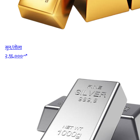
सुन/तोला
२,९६,०००