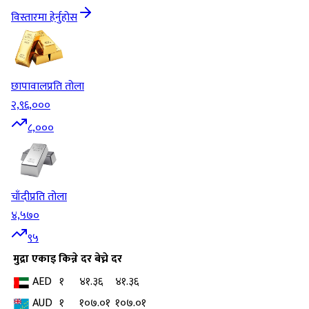
विस्तारमा हेर्नुहोस
छापावाल
प्रति तोला
२,९६,०००
८,०००
चाँदी
प्रति तोला
४,५७०
९५
मुद्रा
एकाइ
किन्ने दर
बेच्ने दर
AED
१
४१.३६
४१.३६
AUD
१
१०७.०१
१०७.०१