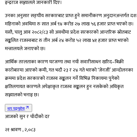
इन्द्रराज सञ्ज्यालले जानकारी दिए।
उनका अनुसार सङ्घीय सरकारबाट प्राप्त हुने समानीकरण अनुदानअन्तर्गत दश
महिनाको अवधिमा रु सात अर्ब ९४ करोड २७ लाख ५६ हजार प्राप्त भएको छ।
यस्तै, चालु आव २०८२/८३ सो अवधीमा प्रदेश सरकारको आन्तरिक स्रोतबाट
सङ्कलित राजस्वबाट रु तीन अर्ब २४ करोड ५२ लाख ४१ हजार प्राप्त भएको
मन्त्रालयले जनाएको छ।
आर्थिक तरलताका कारण घरजग्गा तथा नयाँ सवारीसाधन खरिद–बिक्री
कारोबारमा आएको कमी, गत भदौ २३ र २४ गते भएको ‘जेनजी’ आन्दोलनका
क्रममा प्रदेश सरकारको राजस्व सङ्कलन गर्ने विभिन्न निकायमा पुगेको
क्षतिलगायत कारणले अपेक्षाकृत राजस्व सङ्कलन हुन नसकेको अधिकृत
सञ्ज्यालको भनाइ छ।
थप पढ्नुहोस्
आजको सुन र चाँदीको दर
२१ श्रावण , २,०८३