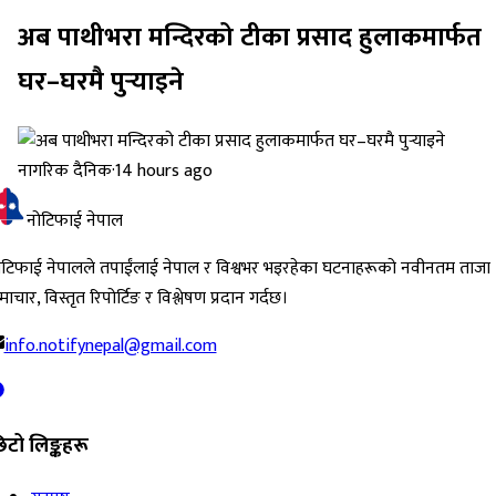
अब पाथीभरा मन्दिरको टीका प्रसाद हुलाकमार्फत
घर–घरमै पुर्‍याइने
नागरिक दैनिक
·
14 hours ago
नोटिफाई नेपाल
ोटिफाई नेपालले तपाईंलाई नेपाल र विश्वभर भइरहेका घटनाहरूको नवीनतम ताजा
ाचार, विस्तृत रिपोर्टिङ र विश्लेषण प्रदान गर्दछ।
info.notifynepal@gmail.com
िटो लिङ्कहरू