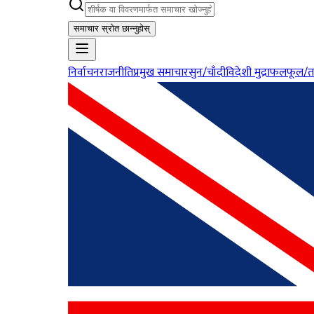
समाचार स्रोत छान्नुहोस्
निर्वाचन
राजनीति
प्रमुख समाचार
सुन/चाँदी
विदेशी मुद्रा
फलफूल/त