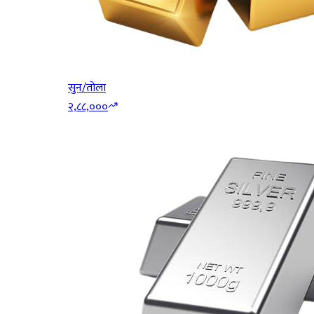
सुन/तोला
२,८८,०००