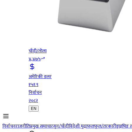
चाँदी/तोला
४,४७५
अमेरिकी डलर
१५१.९
निर्वाचन
२०८२
EN
निर्वाचन
राजनीति
प्रमुख समाचार
सुन/चाँदी
विदेशी मुद्रा
फलफूल/तरकारी
ड्राइभिङ 