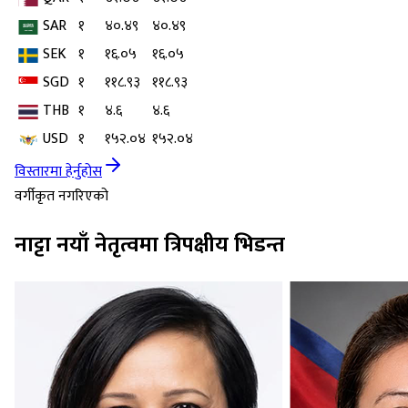
SAR
१
४०.४९
४०.४९
SEK
१
१६.०५
१६.०५
SGD
१
११८.९३
११८.९३
THB
१
४.६
४.६
USD
१
१५२.०४
१५२.०४
विस्तारमा हेर्नुहोस
वर्गीकृत नगरिएको
नाट्टा नयाँ नेतृत्वमा त्रिपक्षीय भिडन्त