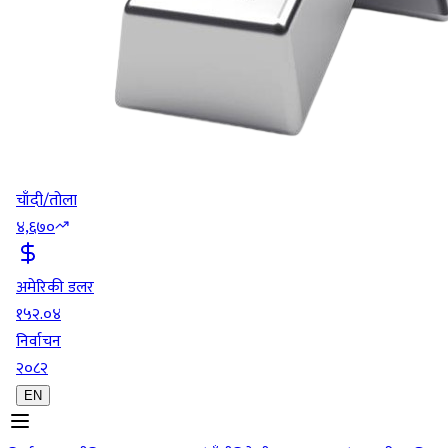
चाँदी/तोला
४,६७०
अमेरिकी डलर
१५२.०४
निर्वाचन
२०८२
EN