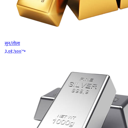
सुन/तोला
३,०१,५००