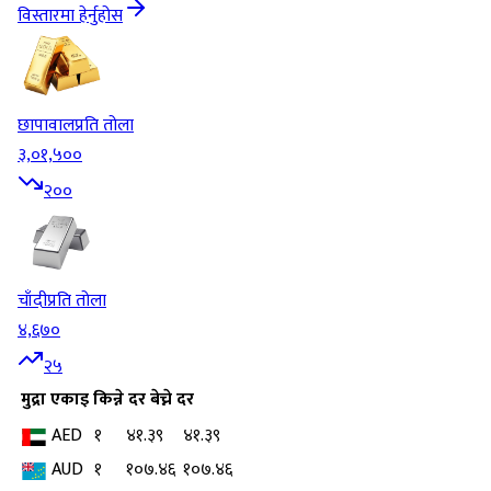
विस्तारमा हेर्नुहोस
छापावाल
प्रति तोला
३,०१,५००
२००
चाँदी
प्रति तोला
४,६७०
२५
मुद्रा
एकाइ
किन्ने दर
बेच्ने दर
AED
१
४१.३९
४१.३९
AUD
१
१०७.४६
१०७.४६