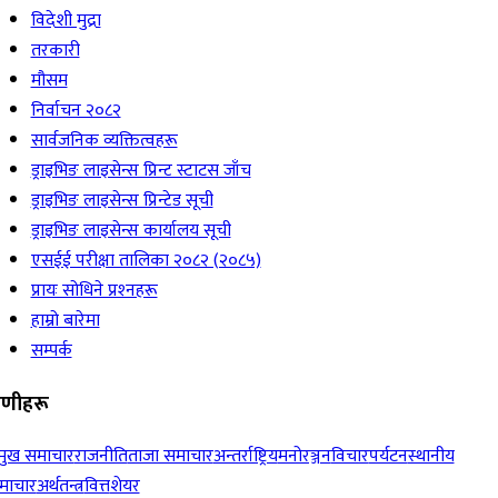
विदेशी मुद्रा
तरकारी
मौसम
निर्वाचन २०८२
सार्वजनिक व्यक्तित्वहरू
ड्राइभिङ लाइसेन्स प्रिन्ट स्टाटस जाँच
ड्राइभिङ लाइसेन्स प्रिन्टेड सूची
ड्राइभिङ लाइसेन्स कार्यालय सूची
एसईई परीक्षा तालिका २०८२ (२०८५)
प्रायः सोधिने प्रश्‍नहरू
हाम्रो बारेमा
सम्पर्क
रेणीहरू
रमुख समाचार
राजनीति
ताजा समाचार
अन्तर्राष्ट्रिय
मनोरञ्जन
विचार
पर्यटन
स्थानीय
माचार
अर्थतन्त्र
वित्त
शेयर