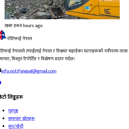
खबर हब
·
9 hours ago
नोटिफाई नेपाल
ोटिफाई नेपालले तपाईंलाई नेपाल र विश्वभर भइरहेका घटनाहरूको नवीनतम ताजा
ाचार, विस्तृत रिपोर्टिङ र विश्लेषण प्रदान गर्दछ।
info.notifynepal@gmail.com
िटो लिङ्कहरू
गृहपृष्ठ
समाचार स्रोतहरू
सुन/चाँदी