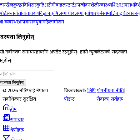
जार
खेलकुद
प्रविधि
संस्कृति
अटोमोबाइल
स्टार्टअप
जीवनशैली
स्वास्थ्य
शिक्षा
अपराध
विश
पोर्ट
अन्तर्वार्ता
वातावरण
विज्ञान
कृषि
जग्गा/घरजग्गा
पूर्वाधार
धर्म
सामाजिक
दुर्घटना
कान
ा व्यवस्था
आप्रवासन
युवा
महिला
मौसम
दस्यता लिनुहोस्
म्रो नवीनतम समाचारहरूसँग अपडेट रहनुहोस्। हाम्रो न्युजलेटरको सदस्यता
नुहोस्।
सदस्यता लिनुहोस्
©
2026
नोटिफाई नेपाल।
विकासकर्ता:
लिपि
गोपनीयता नीति
|
सर्वाधिकार सुरक्षित।
पोइन्ट
सेवाका सर्तहरू
होम
समाचार
श्रेणीहरू