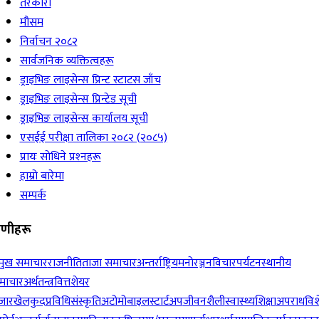
तरकारी
मौसम
निर्वाचन २०८२
सार्वजनिक व्यक्तित्वहरू
ड्राइभिङ लाइसेन्स प्रिन्ट स्टाटस जाँच
ड्राइभिङ लाइसेन्स प्रिन्टेड सूची
ड्राइभिङ लाइसेन्स कार्यालय सूची
एसईई परीक्षा तालिका २०८२ (२०८५)
प्रायः सोधिने प्रश्‍नहरू
हाम्रो बारेमा
सम्पर्क
रेणीहरू
रमुख समाचार
राजनीति
ताजा समाचार
अन्तर्राष्ट्रिय
मनोरञ्जन
विचार
पर्यटन
स्थानीय
माचार
अर्थतन्त्र
वित्त
शेयर
जार
खेलकुद
प्रविधि
संस्कृति
अटोमोबाइल
स्टार्टअप
जीवनशैली
स्वास्थ्य
शिक्षा
अपराध
विश