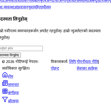
पोर्ट
अन्तर्वार्ता
वातावरण
विज्ञान
कृषि
जग्गा/घरजग्गा
पूर्वाधार
धर्म
सामाजिक
दुर्घटना
कान
ा व्यवस्था
आप्रवासन
युवा
महिला
मौसम
दस्यता लिनुहोस्
म्रो नवीनतम समाचारहरूसँग अपडेट रहनुहोस्। हाम्रो न्युजलेटरको सदस्यता
नुहोस्।
सदस्यता लिनुहोस्
©
2026
नोटिफाई नेपाल।
विकासकर्ता:
लिपि
गोपनीयता नीति
|
सर्वाधिकार सुरक्षित।
पोइन्ट
सेवाका सर्तहरू
होम
समाचार
श्रेणीहरू
स्रोतहरू