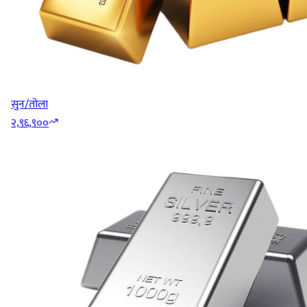
सुन/तोला
२,९६,९००