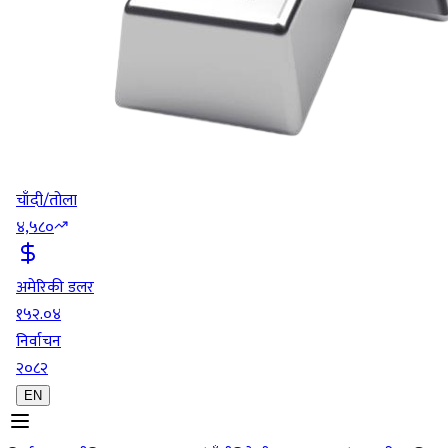
चाँदी/तोला
४,५८०
अमेरिकी डलर
१५२.०४
निर्वाचन
२०८२
EN