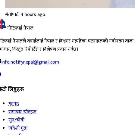
सेतोपाटी
·
4 hours ago
नोटिफाई नेपाल
ोटिफाई नेपालले तपाईंलाई नेपाल र विश्वभर भइरहेका घटनाहरूको नवीनतम ताजा
ाचार, विस्तृत रिपोर्टिङ र विश्लेषण प्रदान गर्दछ।
info.notifynepal@gmail.com
िटो लिङ्कहरू
गृहपृष्ठ
समाचार स्रोतहरू
सुन/चाँदी
विदेशी मुद्रा