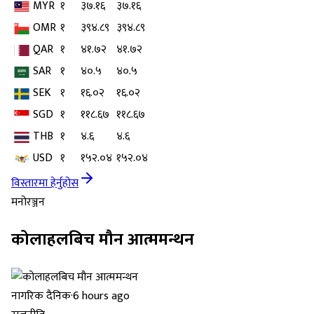
MYR
१
३७.१६
३७.१६
OMR
१
३९४.८९
३९४.८९
QAR
१
४१.७२
४१.७२
SAR
१
४०.५
४०.५
SEK
१
१६.०२
१६.०२
SGD
१
११८.६७
११८.६७
THB
१
४.६
४.६
USD
१
१५२.०४
१५२.०४
विस्तारमा हेर्नुहोस
मनोरञ्जन
कोलाहलबिच मौन आत्ममन्थन
नागरिक दैनिक
·
6 hours ago