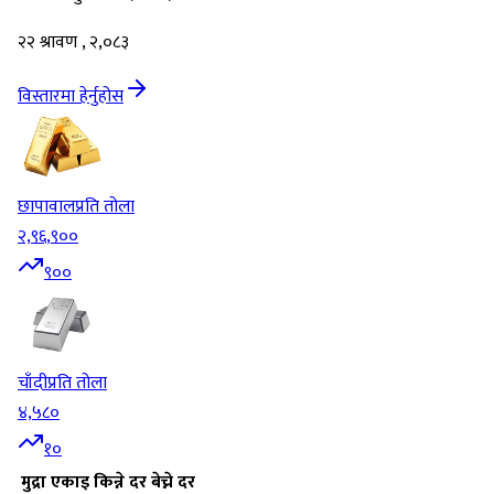
२२ श्रावण , २,०८३
विस्तारमा हेर्नुहोस
छापावाल
प्रति तोला
२,९६,९००
९००
चाँदी
प्रति तोला
४,५८०
१०
मुद्रा
एकाइ
किन्ने दर
बेच्ने दर