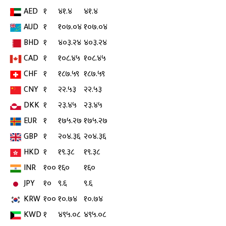
AED
१
४१.४
४१.४
AUD
१
१०७.०४
१०७.०४
BHD
१
४०३.२४
४०३.२४
CAD
१
१०८.४५
१०८.४५
CHF
१
१८७.५९
१८७.५९
CNY
१
२२.५३
२२.५३
DKK
१
२३.४५
२३.४५
EUR
१
१७५.२७
१७५.२७
GBP
१
२०४.३६
२०४.३६
HKD
१
१९.३८
१९.३८
INR
१००
१६०
१६०
JPY
१०
९.६
९.६
KRW
१००
१०.७४
१०.७४
KWD
१
४९५.०८
४९५.०८