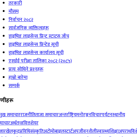
तरकारी
मौसम
निर्वाचन २०८२
सार्वजनिक व्यक्तित्वहरू
ड्राइभिङ लाइसेन्स प्रिन्ट स्टाटस जाँच
ड्राइभिङ लाइसेन्स प्रिन्टेड सूची
ड्राइभिङ लाइसेन्स कार्यालय सूची
एसईई परीक्षा तालिका २०८२ (२०८५)
प्रायः सोधिने प्रश्‍नहरू
हाम्रो बारेमा
सम्पर्क
रेणीहरू
रमुख समाचार
राजनीति
ताजा समाचार
अन्तर्राष्ट्रिय
मनोरञ्जन
विचार
पर्यटन
स्थानीय
माचार
अर्थतन्त्र
वित्त
शेयर
जार
खेलकुद
प्रविधि
संस्कृति
अटोमोबाइल
स्टार्टअप
जीवनशैली
स्वास्थ्य
शिक्षा
अपराध
विश