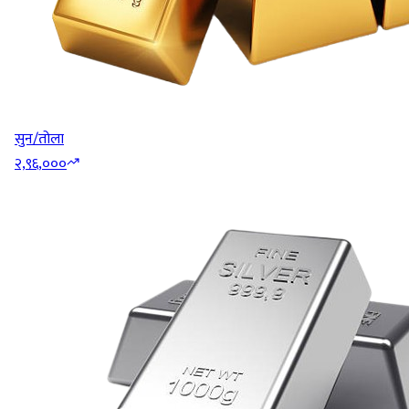
सुन/तोला
२,९६,०००