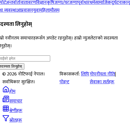
पोर्ट
अन्तर्वार्ता
वातावरण
विज्ञान
कृषि
जग्गा/घरजग्गा
पूर्वाधार
धर्म
सामाजिक
दुर्घटना
कान
ा व्यवस्था
आप्रवासन
युवा
महिला
मौसम
दस्यता लिनुहोस्
म्रो नवीनतम समाचारहरूसँग अपडेट रहनुहोस्। हाम्रो न्युजलेटरको सदस्यता
नुहोस्।
सदस्यता लिनुहोस्
©
2026
नोटिफाई नेपाल।
विकासकर्ता:
लिपि
गोपनीयता नीति
|
सर्वाधिकार सुरक्षित।
पोइन्ट
सेवाका सर्तहरू
होम
समाचार
श्रेणीहरू
स्रोतहरू