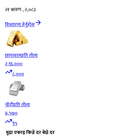
२१ श्रावण , २,०८३
विस्तारमा हेर्नुहोस
छापावाल
प्रति तोला
२,९६,०००
८,०००
चाँदी
प्रति तोला
४,५७०
९५
मुद्रा
एकाइ
किन्ने दर
बेच्ने दर