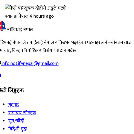
क्यानडा नेपाल
·
4 hours ago
नोटिफाई नेपाल
ोटिफाई नेपालले तपाईंलाई नेपाल र विश्वभर भइरहेका घटनाहरूको नवीनतम ताजा
ाचार, विस्तृत रिपोर्टिङ र विश्लेषण प्रदान गर्दछ।
info.notifynepal@gmail.com
िटो लिङ्कहरू
गृहपृष्ठ
समाचार स्रोतहरू
सुन/चाँदी
विदेशी मुद्रा