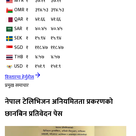
MYR
१
३७.११
३७.११
OMR
१
३९४.५३
३९४.५३
QAR
१
४१.६६
४१.६६
SAR
१
४०.४५
४०.४५
SEK
१
१५.९४
१५.९४
SGD
१
११८.४७
११८.४७
THB
१
४.५७
४.५७
USD
१
१५१.९
१५१.९
विस्तारमा हेर्नुहोस
प्रमुख समाचार
नेपाल टेलिभिजन अनियमितता प्रकरणको
छानबिन प्रतिवेदन पेस