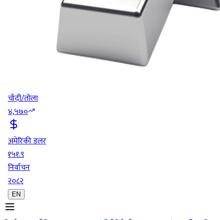
चाँदी/तोला
४,५७०
अमेरिकी डलर
१५१.९
निर्वाचन
२०८२
EN