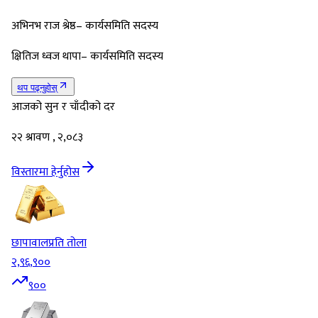
अभिनभ राज श्रेष्ठ– कार्यसमिति सदस्य
क्षितिज ध्वज थापा– कार्यसमिति सदस्य
थप पढ्नुहोस्
आजको सुन र चाँदीको दर
२२ श्रावण , २,०८३
विस्तारमा हेर्नुहोस
छापावाल
प्रति तोला
२,९६,९००
९००