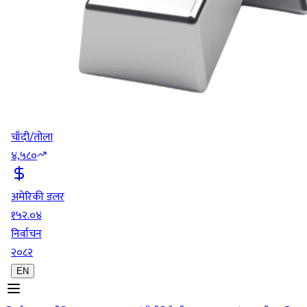
चाँदी/तोला
४,५८०
अमेरिकी डलर
१५२.०४
निर्वाचन
२०८२
EN