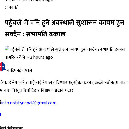
राजनीति
पहुँचले जे पनि हुने अवस्थाले सुशासन कायम हुन
सक्दैन : सभापति ढकाल
नागरिक दैनिक
·
2 hours ago
नोटिफाई नेपाल
ोटिफाई नेपालले तपाईंलाई नेपाल र विश्वभर भइरहेका घटनाहरूको नवीनतम ताजा
ाचार, विस्तृत रिपोर्टिङ र विश्लेषण प्रदान गर्दछ।
info.notifynepal@gmail.com
िटो लिङ्कहरू