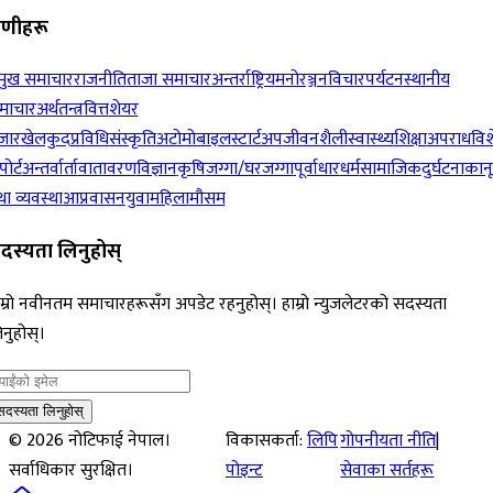
रेणीहरू
रमुख समाचार
राजनीति
ताजा समाचार
अन्तर्राष्ट्रिय
मनोरञ्जन
विचार
पर्यटन
स्थानीय
माचार
अर्थतन्त्र
वित्त
शेयर
जार
खेलकुद
प्रविधि
संस्कृति
अटोमोबाइल
स्टार्टअप
जीवनशैली
स्वास्थ्य
शिक्षा
अपराध
विश
पोर्ट
अन्तर्वार्ता
वातावरण
विज्ञान
कृषि
जग्गा/घरजग्गा
पूर्वाधार
धर्म
सामाजिक
दुर्घटना
कान
ा व्यवस्था
आप्रवासन
युवा
महिला
मौसम
दस्यता लिनुहोस्
म्रो नवीनतम समाचारहरूसँग अपडेट रहनुहोस्। हाम्रो न्युजलेटरको सदस्यता
नुहोस्।
सदस्यता लिनुहोस्
©
2026
नोटिफाई नेपाल।
विकासकर्ता:
लिपि
गोपनीयता नीति
|
सर्वाधिकार सुरक्षित।
पोइन्ट
सेवाका सर्तहरू