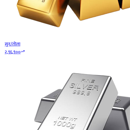
सुन/तोला
२,९६,९००