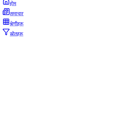
होम
समाचार
श्रेणीहरू
स्रोतहरू