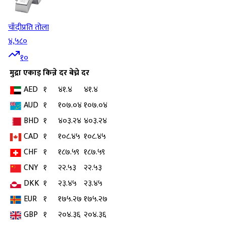
चाँदी
प्रति तोला
४,५८०
१०
मुद्रा
एकाइ
किन्ने दर
बेच्ने दर
AED
१
४१.४
४१.४
AUD
१
१०७.०४
१०७.०४
BHD
१
४०३.२४
४०३.२४
CAD
१
१०८.४५
१०८.४५
CHF
१
१८७.५९
१८७.५९
CNY
१
२२.५३
२२.५३
DKK
१
२३.४५
२३.४५
EUR
१
१७५.२७
१७५.२७
GBP
१
२०४.३६
२०४.३६