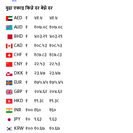
मुद्रा
एकाइ
किन्ने दर
बेच्ने दर
AED
१
४१.४
४१.४
AUD
१
१०७.०८
१०७.०८
BHD
१
४०३.२९
४०३.२९
CAD
१
१०८.५३
१०८.५३
CHF
१
१८७.८३
१८७.८३
CNY
१
२२.५३
२२.५३
DKK
१
२३.४७
२३.४७
EUR
१
१७५.४५
१७५.४५
GBP
१
२०४.६२
२०४.६२
HKD
१
१९.३८
१९.३८
INR
१००
१६०
१६०
JPY
१०
९.६३
९.६३
KRW
१००
१०.६७
१०.६७