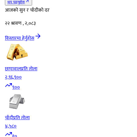
थप पढ्नुहोस्
आजको सुन र चाँदीको दर
२२ श्रावण , २,०८३
विस्तारमा हेर्नुहोस
छापावाल
प्रति तोला
२,९६,९००
९००
चाँदी
प्रति तोला
४,५८०
१०