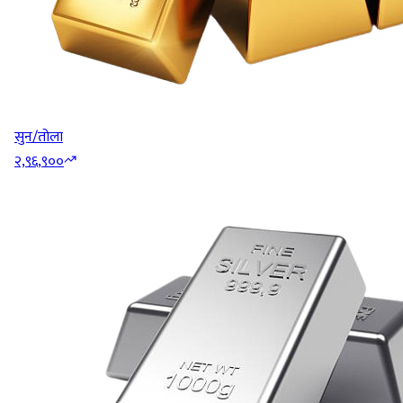
सुन/तोला
२,९६,९००