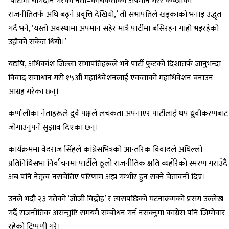
‘पार्टीमा योगदान गरेका नेता–कार्यकर्ताको अपमान गरेर कब्जाको
राजनीतितर्फ अघि बढ्ने प्रवृत्ति देखियो,’ ती सभापतिले खड्काको भनाइ उद्धृत
गर्दै भने, ‘यस्तो अवस्थामा अपमान सहेर मात्रै पार्टीमा बसिरहन गाह्रो भइरहेको
उहाँको संकेत थियो।’
यद्यपि, अधिकांश जिल्ला सभापतिहरूले भने पार्टी फुटको दिशातर्फ जानुभन्दा
विवाद समाधान गरी १५औँ महाधिवेशनलाई एकताको महाधिवेशन बनाउन
आग्रह गरेका छन्।
कर्णालीका नेताहरूले दुवै पक्षले लचकता अपनाएर पार्टीलाई थप ध्रुवीकरणबाट
जोगाउनुपर्ने सुझाव दिएका छन्।
कार्यक्रममा वेदराज सिंहले कांग्रेसभित्रको आन्तरिक विवादले अघिल्लो
प्रतिनिधिसभा निर्वाचनमा पार्टीले ठूलो राजनीतिक क्षति व्यहोरेको स्मरण गराउँदै
अब पनि नेतृत्व नसचेतिए परिणाम अझ गम्भीर हुन सक्ने चेतावनी दिए।
उनले भदौ २३ गतेको ‘जोजी विद्रोह’ र त्यसपछिको घटनाक्रमको प्रसंग उल्लेख
गर्दै राजनीतिक असन्तुष्टि समयमै सम्बोधन गर्न नसक्नुमा कांग्रेस पनि जिम्मेवार
रहेको टिप्पणी गरे।