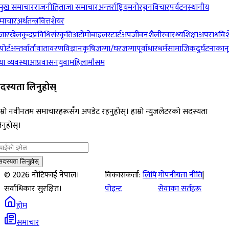
रमुख समाचार
राजनीति
ताजा समाचार
अन्तर्राष्ट्रिय
मनोरञ्जन
विचार
पर्यटन
स्थानीय
माचार
अर्थतन्त्र
वित्त
शेयर
जार
खेलकुद
प्रविधि
संस्कृति
अटोमोबाइल
स्टार्टअप
जीवनशैली
स्वास्थ्य
शिक्षा
अपराध
विश
पोर्ट
अन्तर्वार्ता
वातावरण
विज्ञान
कृषि
जग्गा/घरजग्गा
पूर्वाधार
धर्म
सामाजिक
दुर्घटना
कान
ा व्यवस्था
आप्रवासन
युवा
महिला
मौसम
दस्यता लिनुहोस्
म्रो नवीनतम समाचारहरूसँग अपडेट रहनुहोस्। हाम्रो न्युजलेटरको सदस्यता
नुहोस्।
सदस्यता लिनुहोस्
©
2026
नोटिफाई नेपाल।
विकासकर्ता:
लिपि
गोपनीयता नीति
|
सर्वाधिकार सुरक्षित।
पोइन्ट
सेवाका सर्तहरू
होम
समाचार