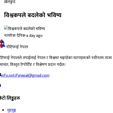
खेलकुद
विश्वकपले बदलेको भविष्य
नागरिक दैनिक
·
a day ago
नोटिफाई नेपाल
ोटिफाई नेपालले तपाईंलाई नेपाल र विश्वभर भइरहेका घटनाहरूको नवीनतम ताजा
ाचार, विस्तृत रिपोर्टिङ र विश्लेषण प्रदान गर्दछ।
info.notifynepal@gmail.com
िटो लिङ्कहरू
गृहपृष्ठ