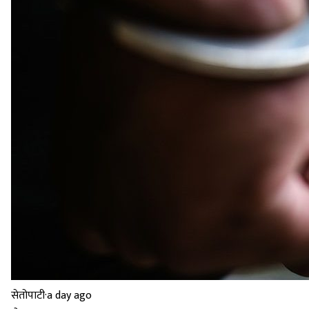
सेतोपाटी
·
a day ago