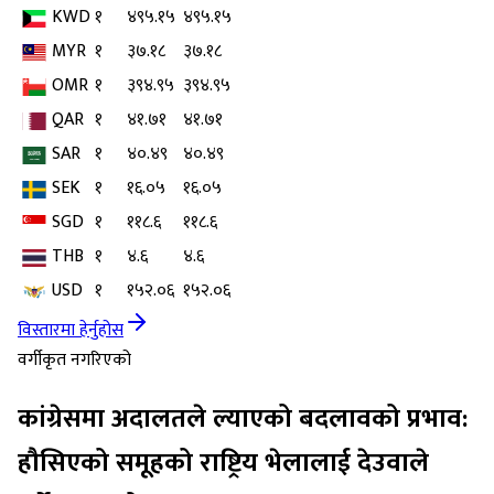
KWD
१
४९५.१५
४९५.१५
MYR
१
३७.१८
३७.१८
OMR
१
३९४.९५
३९४.९५
QAR
१
४१.७१
४१.७१
SAR
१
४०.४९
४०.४९
SEK
१
१६.०५
१६.०५
SGD
१
११८.६
११८.६
THB
१
४.६
४.६
USD
१
१५२.०६
१५२.०६
विस्तारमा हेर्नुहोस
वर्गीकृत नगरिएको
कांग्रेसमा अदालतले ल्याएको बदलावको प्रभाव:
हौसिएको समूहको राष्ट्रिय भेलालाई देउवाले