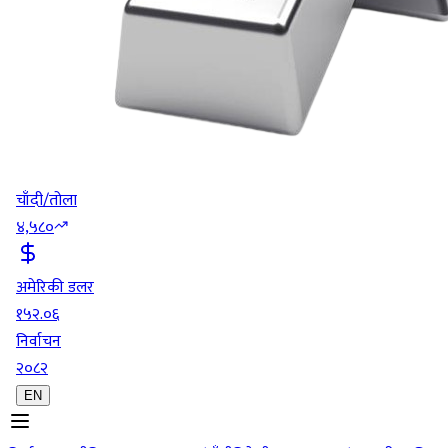
चाँदी/तोला
४,५८०
अमेरिकी डलर
१५२.०६
निर्वाचन
२०८२
EN