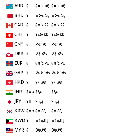
AUD
१
१०७.०१
१०७.०१
BHD
१
४०२.८६
४०२.८६
CAD
१
१०७.९९
१०७.९९
CHF
१
१८७.६६
१८७.६६
CNY
१
२२.५१
२२.५१
DKK
१
२३.४५
२३.४५
EUR
१
१७५.२६
१७५.२६
GBP
१
२०४.५७
२०४.५७
HKD
१
१९.३७
१९.३७
INR
१००
१६०
१६०
JPY
१०
९.६३
९.६३
KRW
१००
१०.६६
१०.६६
KWD
१
४९४.६३
४९४.६३
MYR
१
३७.११
३७.११