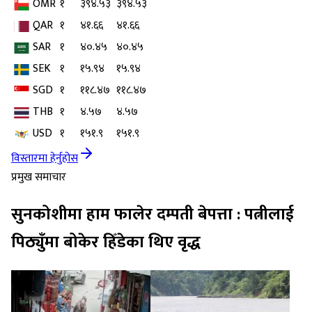
OMR
१
३९४.५३
३९४.५३
QAR
१
४१.६६
४१.६६
SAR
१
४०.४५
४०.४५
SEK
१
१५.९४
१५.९४
SGD
१
११८.४७
११८.४७
THB
१
४.५७
४.५७
USD
१
१५१.९
१५१.९
विस्तारमा हेर्नुहोस
प्रमुख समाचार
सुनकोशीमा हाम फालेर दम्पती बेपत्ता : पत्नीलाई
पिठ्युँमा बोकेर हिँडेका थिए वृद्ध