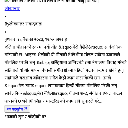
लोकान्तर
•
By
लोकान्तर संवाददाता
•
बुधबार, १६ बैशाख २०८३, १२:५९ अपराह्न
एलिना चौहानको स्वरमा नयाँ गीत &lsquo;मेरो बैंशैले&rsquo; सार्वजनिक
गरिएको छ। आइटम शैलीको यो गीतको भिडिओमा मोडल सब्रिना ढकालले
मोडलिङ गरेकी छन्।&nbsp; अस्ट्रियामा जन्मिएकी तथा नेपालमा विवाह गरेकी
सब्रिनाले यो गीतमार्फत नेपाली संगीत क्षेत्रमा पहिलो पटक कदम राखेकी हुन्।
सब्रिनाले यसअघि बलिउडमा समेत केही काम गरिसकेकी छन्। उनले
&lsquo;मेरा नाम&rsquo; लगायतका हिन्दी गीतमा मोडलिङ गरेकी छन्।
सार्वजनिक &lsquo;मेरो बैंशैले&rsquo; गीतमा शब्द, संगीत र एरेन्ज बादल
थापाको छ भने मिक्सिङ र मास्टरिङको काम रवि सुनारले गरे...
थप पढ्नुहोस्
आजको सुन र चाँदीको दर