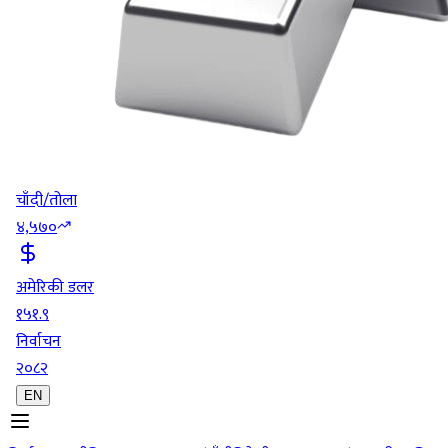
चाँदी/तोला
४,५७०
अमेरिकी डलर
१५१.९
निर्वाचन
२०८२
EN