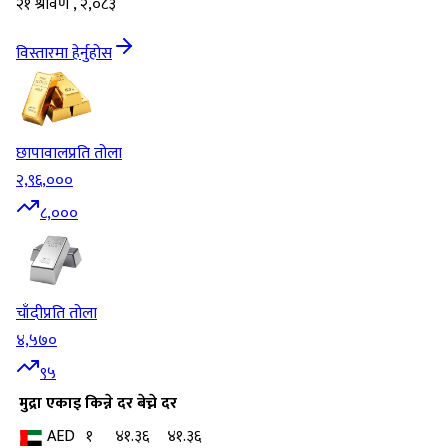
२१ श्रावण , २,०८३
विस्तारमा हेर्नुहोस
छापावाल
प्रति तोला
२,९६,०००
८,०००
चाँदी
प्रति तोला
४,५७०
९५
मुद्रा
एकाइ
किन्ने दर
बेच्ने दर
AED
१
४१.३६
४१.३६