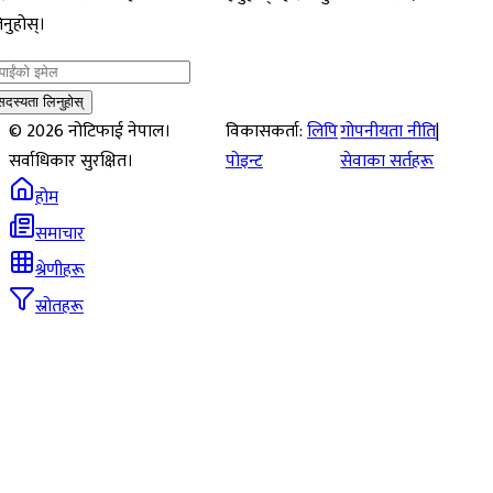
नुहोस्।
सदस्यता लिनुहोस्
©
2026
नोटिफाई नेपाल।
विकासकर्ता:
लिपि
गोपनीयता नीति
|
सर्वाधिकार सुरक्षित।
पोइन्ट
सेवाका सर्तहरू
होम
समाचार
श्रेणीहरू
स्रोतहरू