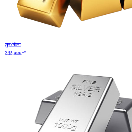
सुन/तोला
२,९६,०००