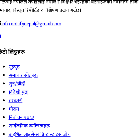
ोटिफाई नेपालले तपाईंलाई नेपाल र विश्वभर भइरहेका घटनाहरूको नवीनतम ताजा
ाचार, विस्तृत रिपोर्टिङ र विश्लेषण प्रदान गर्दछ।
info.notifynepal@gmail.com
िटो लिङ्कहरू
गृहपृष्ठ
समाचार स्रोतहरू
सुन/चाँदी
विदेशी मुद्रा
तरकारी
मौसम
निर्वाचन २०८२
सार्वजनिक व्यक्तित्वहरू
ड्राइभिङ लाइसेन्स प्रिन्ट स्टाटस जाँच