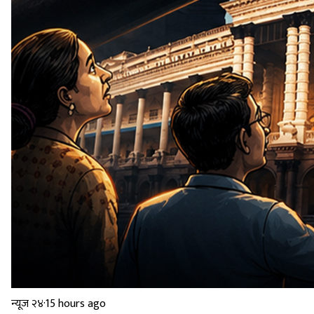
न्यूज २४
·
15 hours ago