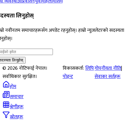
ा व्यवस्था
आप्रवासन
युवा
महिला
मौसम
दस्यता लिनुहोस्
म्रो नवीनतम समाचारहरूसँग अपडेट रहनुहोस्। हाम्रो न्युजलेटरको सदस्यता
नुहोस्।
सदस्यता लिनुहोस्
©
2026
नोटिफाई नेपाल।
विकासकर्ता:
लिपि
गोपनीयता नीति
|
सर्वाधिकार सुरक्षित।
पोइन्ट
सेवाका सर्तहरू
होम
समाचार
श्रेणीहरू
स्रोतहरू