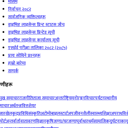
मौसम
निर्वाचन २०८२
सार्वजनिक व्यक्तित्वहरू
ड्राइभिङ लाइसेन्स प्रिन्ट स्टाटस जाँच
ड्राइभिङ लाइसेन्स प्रिन्टेड सूची
ड्राइभिङ लाइसेन्स कार्यालय सूची
एसईई परीक्षा तालिका २०८२ (२०८५)
प्रायः सोधिने प्रश्‍नहरू
हाम्रो बारेमा
सम्पर्क
रेणीहरू
रमुख समाचार
राजनीति
ताजा समाचार
अन्तर्राष्ट्रिय
मनोरञ्जन
विचार
पर्यटन
स्थानीय
माचार
अर्थतन्त्र
वित्त
शेयर
जार
खेलकुद
प्रविधि
संस्कृति
अटोमोबाइल
स्टार्टअप
जीवनशैली
स्वास्थ्य
शिक्षा
अपराध
विश
पोर्ट
अन्तर्वार्ता
वातावरण
विज्ञान
कृषि
जग्गा/घरजग्गा
पूर्वाधार
धर्म
सामाजिक
दुर्घटना
कान