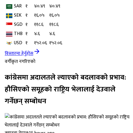
SAR
१
४०.४९
४०.४९
SEK
१
१६.०५
१६.०५
SGD
१
११८.६
११८.६
THB
१
४.६
४.६
USD
१
१५२.०६
१५२.०६
विस्तारमा हेर्नुहोस
वर्गीकृत नगरिएको
कांग्रेसमा अदालतले ल्याएको बदलावको प्रभाव:
हौसिएको समूहको राष्ट्रिय भेलालाई देउवाले
गर्नेछन् सम्बोधन