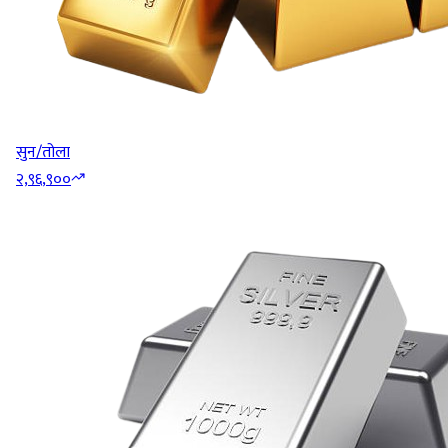
सुन/तोला
२,९६,९००