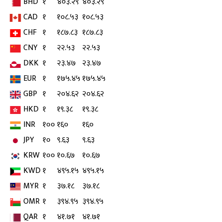
BHD
१
४०३.२९
४०३.२९
CAD
१
१०८.५३
१०८.५३
CHF
१
१८७.८३
१८७.८३
CNY
१
२२.५३
२२.५३
DKK
१
२३.४७
२३.४७
EUR
१
१७५.४५
१७५.४५
GBP
१
२०४.६२
२०४.६२
HKD
१
१९.३८
१९.३८
INR
१००
१६०
१६०
JPY
१०
९.६३
९.६३
KRW
१००
१०.६७
१०.६७
KWD
१
४९५.१५
४९५.१५
MYR
१
३७.१८
३७.१८
OMR
१
३९४.९५
३९४.९५
QAR
१
४१.७१
४१.७१