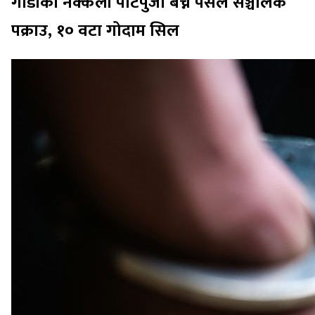
गाडीको नक्कली पाटपुर्जा बेच्ने पसल सञ्चालक
पक्राउ, १० वटा गोदाम सिल