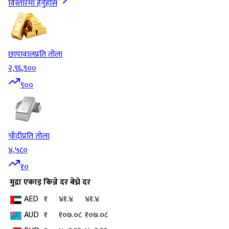
विस्तारमा हेर्नुहोस
छापावाल
प्रति तोला
२,९६,९००
९००
चाँदी
प्रति तोला
४,५८०
१०
मुद्रा
एकाइ
किन्ने दर
बेच्ने दर
AED
१
४१.४
४१.४
AUD
१
१०७.०८
१०७.०८