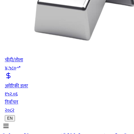
चाँदी/तोला
४,५८०
अमेरिकी डलर
१५२.०६
निर्वाचन
२०८२
EN