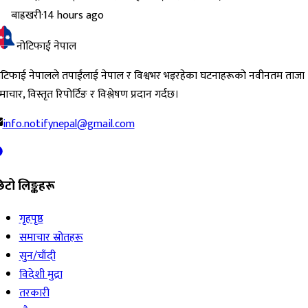
बाह्रखरी
·
14 hours ago
नोटिफाई नेपाल
ोटिफाई नेपालले तपाईंलाई नेपाल र विश्वभर भइरहेका घटनाहरूको नवीनतम ताजा
ाचार, विस्तृत रिपोर्टिङ र विश्लेषण प्रदान गर्दछ।
info.notifynepal@gmail.com
िटो लिङ्कहरू
गृहपृष्ठ
समाचार स्रोतहरू
सुन/चाँदी
विदेशी मुद्रा
तरकारी