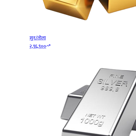
सुन/तोला
२,९६,९००