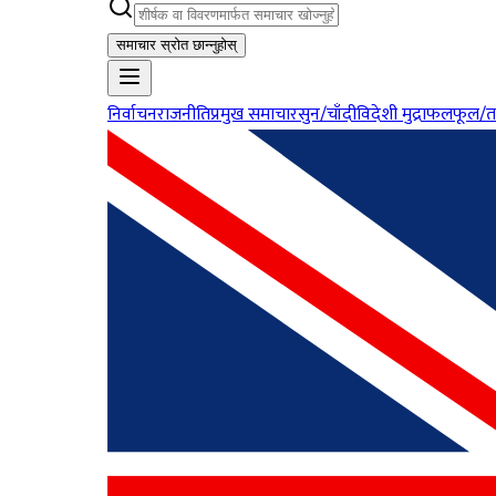
समाचार स्रोत छान्नुहोस्
निर्वाचन
राजनीति
प्रमुख समाचार
सुन/चाँदी
विदेशी मुद्रा
फलफूल/त