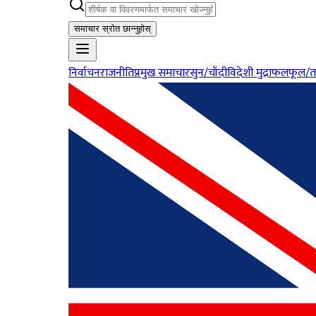
समाचार स्रोत छान्नुहोस्
निर्वाचन
राजनीति
प्रमुख समाचार
सुन/चाँदी
विदेशी मुद्रा
फलफूल/त