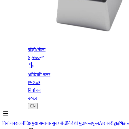
चाँदी/तोला
४,५७०
अमेरिकी डलर
१५२.०६
निर्वाचन
२०८२
EN
निर्वाचन
राजनीति
प्रमुख समाचार
सुन/चाँदी
विदेशी मुद्रा
फलफूल/तरकारी
ड्राइभिङ 