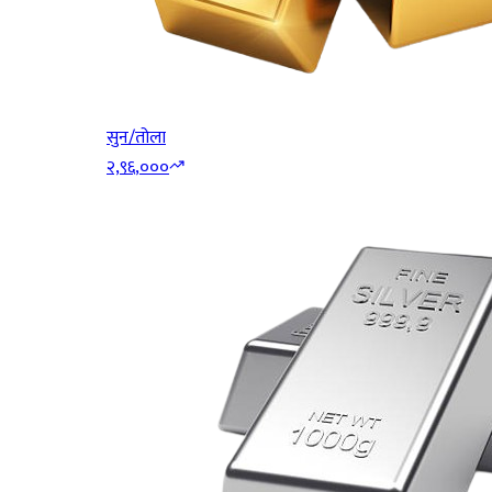
सुन/तोला
२,९६,०००