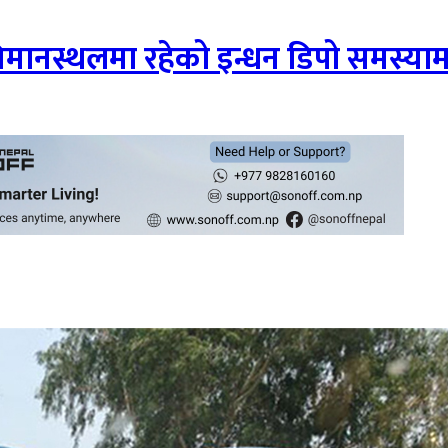
विमानस्थलमा रहेको इन्धन डिपो समस्याम