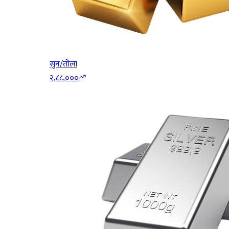
सुन/तोला
२,८८,०००