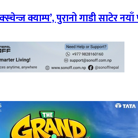
क्स्चेन्ज क्याम्प’, पुरानो गाडी साटेर नयाँ