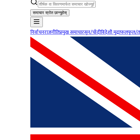
समाचार स्रोत छान्नुहोस्
निर्वाचन
राजनीति
प्रमुख समाचार
सुन/चाँदी
विदेशी मुद्रा
फलफूल/त