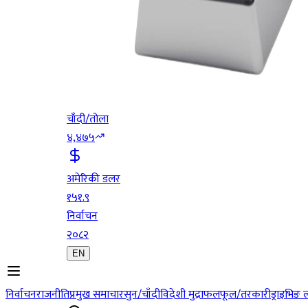
चाँदी/तोला
४,४७५
अमेरिकी डलर
१५१.९
निर्वाचन
२०८२
EN
निर्वाचन
राजनीति
प्रमुख समाचार
सुन/चाँदी
विदेशी मुद्रा
फलफूल/तरकारी
ड्राइभिङ 