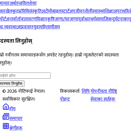
माचार
अर्थतन्त्र
वित्त
शेयर
जार
खेलकुद
प्रविधि
संस्कृति
अटोमोबाइल
स्टार्टअप
जीवनशैली
स्वास्थ्य
शिक्षा
अपराध
विश
पोर्ट
अन्तर्वार्ता
वातावरण
विज्ञान
कृषि
जग्गा/घरजग्गा
पूर्वाधार
धर्म
सामाजिक
दुर्घटना
कान
ा व्यवस्था
आप्रवासन
युवा
महिला
मौसम
दस्यता लिनुहोस्
म्रो नवीनतम समाचारहरूसँग अपडेट रहनुहोस्। हाम्रो न्युजलेटरको सदस्यता
नुहोस्।
सदस्यता लिनुहोस्
©
2026
नोटिफाई नेपाल।
विकासकर्ता:
लिपि
गोपनीयता नीति
|
सर्वाधिकार सुरक्षित।
पोइन्ट
सेवाका सर्तहरू
होम
समाचार
श्रेणीहरू