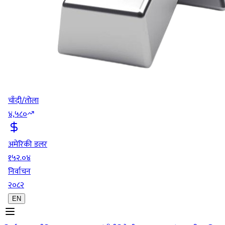
चाँदी/तोला
४,५८०
अमेरिकी डलर
१५२.०४
निर्वाचन
२०८२
EN