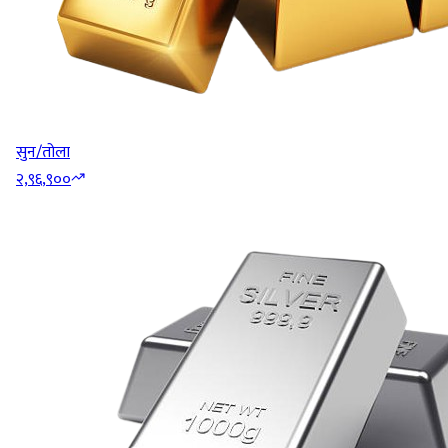
सुन/तोला
२,९६,९००