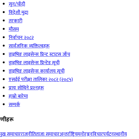
सुन/चाँदी
विदेशी मुद्रा
तरकारी
मौसम
निर्वाचन २०८२
सार्वजनिक व्यक्तित्वहरू
ड्राइभिङ लाइसेन्स प्रिन्ट स्टाटस जाँच
ड्राइभिङ लाइसेन्स प्रिन्टेड सूची
ड्राइभिङ लाइसेन्स कार्यालय सूची
एसईई परीक्षा तालिका २०८२ (२०८५)
प्रायः सोधिने प्रश्‍नहरू
हाम्रो बारेमा
सम्पर्क
रेणीहरू
रमुख समाचार
राजनीति
ताजा समाचार
अन्तर्राष्ट्रिय
मनोरञ्जन
विचार
पर्यटन
स्थानीय