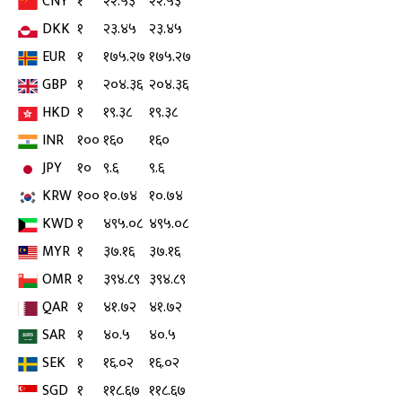
CNY
१
२२.५३
२२.५३
DKK
१
२३.४५
२३.४५
EUR
१
१७५.२७
१७५.२७
GBP
१
२०४.३६
२०४.३६
HKD
१
१९.३८
१९.३८
INR
१००
१६०
१६०
JPY
१०
९.६
९.६
KRW
१००
१०.७४
१०.७४
KWD
१
४९५.०८
४९५.०८
MYR
१
३७.१६
३७.१६
OMR
१
३९४.८९
३९४.८९
QAR
१
४१.७२
४१.७२
SAR
१
४०.५
४०.५
SEK
१
१६.०२
१६.०२
SGD
१
११८.६७
११८.६७