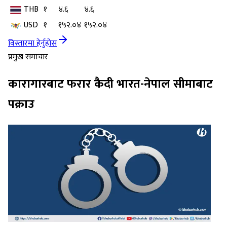
THB
१
४.६
४.६
USD
१
१५२.०४
१५२.०४
विस्तारमा हेर्नुहोस
प्रमुख समाचार
कारागारबाट फरार कैदी भारत-नेपाल सीमाबाट
पक्राउ