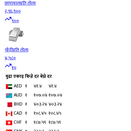
छापावाल
प्रति तोला
२,९६,९००
९००
चाँदी
प्रति तोला
४,५८०
१०
मुद्रा
एकाइ
किन्ने दर
बेच्ने दर
AED
१
४१.४
४१.४
AUD
१
१०७.०४
१०७.०४
BHD
१
४०३.२४
४०३.२४
CAD
१
१०८.४५
१०८.४५
CHF
१
१८७.५९
१८७.५९