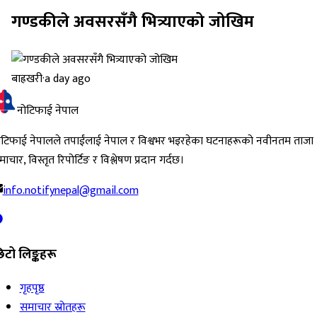
गण्डकीले अवसरसँगै भित्र्याएको जोखिम
बाह्रखरी
·
a day ago
नोटिफाई नेपाल
ोटिफाई नेपालले तपाईंलाई नेपाल र विश्वभर भइरहेका घटनाहरूको नवीनतम ताजा
ाचार, विस्तृत रिपोर्टिङ र विश्लेषण प्रदान गर्दछ।
info.notifynepal@gmail.com
िटो लिङ्कहरू
गृहपृष्ठ
समाचार स्रोतहरू