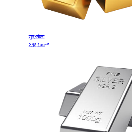
सुन/तोला
२,९६,९००