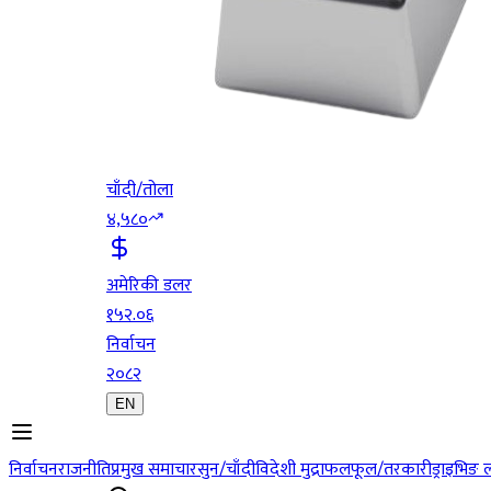
चाँदी/तोला
४,५८०
अमेरिकी डलर
१५२.०६
निर्वाचन
२०८२
EN
निर्वाचन
राजनीति
प्रमुख समाचार
सुन/चाँदी
विदेशी मुद्रा
फलफूल/तरकारी
ड्राइभिङ 