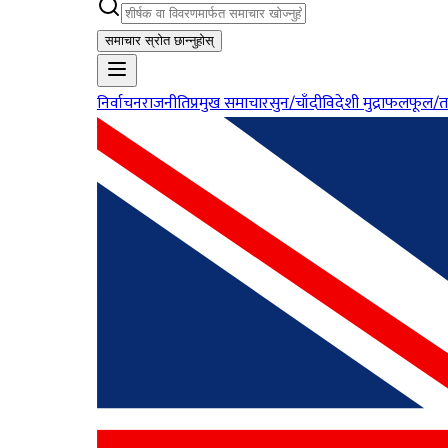
समाचार स्रोत छान्नुहोस्
निर्वाचन
राजनीति
प्रमुख समाचार
सुन/चाँदी
विदेशी मुद्रा
फलफूल/त