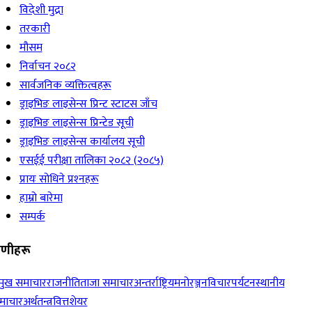
विदेशी मुद्रा
तरकारी
मौसम
निर्वाचन २०८२
सार्वजनिक व्यक्तित्वहरू
ड्राइभिङ लाइसेन्स प्रिन्ट स्टाटस जाँच
ड्राइभिङ लाइसेन्स प्रिन्टेड सूची
ड्राइभिङ लाइसेन्स कार्यालय सूची
एसईई परीक्षा तालिका २०८२ (२०८५)
प्रायः सोधिने प्रश्‍नहरू
हाम्रो बारेमा
सम्पर्क
रेणीहरू
रमुख समाचार
राजनीति
ताजा समाचार
अन्तर्राष्ट्रिय
मनोरञ्जन
विचार
पर्यटन
स्थानीय
माचार
अर्थतन्त्र
वित्त
शेयर