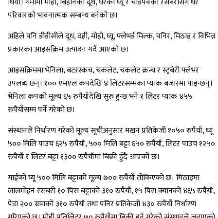
थियो। गर्मीमा मोही, बिहानको दूध, घरको घ्यू र चाडपर्वको रसबरीसँग धेरै
परिवारको भावनात्मक सम्बन्ध बनेको छ।
अहिले पनि डीडीसीले दूध, दही, मोही, घ्यू, फ्लेभर्ड मिल्क, पनिर, मिठाइ र विभिन्न
प्रकारका आइसक्रिम उत्पादन गर्दै आएको छ।
आइसक्रिममा भेनिला, बटरस्कच, चकलेट, चकलेट क्रन्च र स्ट्रबेरी फ्लेभर
उपलब्ध छन्। १०० एमएल कपदेखि ४ लिटरसम्मका प्याक बजारमा पाइन्छन्।
भेनिला कपको मूल्य ६५ रुपैयाँदेखि सुरु हुन्छ भने १ लिटर प्याक ४५५
रुपैयाँसम्म पर्ने गरेको छ।
संस्थानले निर्धारण गरेको मूल्य सूचीअनुसार मखन प्रतिकेजी १०५० रुपैयाँ, घ्यू
५०० मिलि पाउच ६२५ रुपैयाँ, ५०० मिलि बट्टा ६५० रुपैयाँ, लिटर पाउच १२५०
रुपैयाँ र लिटर बट्टा १३०० रुपैयाँमा बिक्री हुँदै आएको छ।
गाईको घ्यू ५०० मिलि बट्टाको मूल्य ७०० रुपैयाँ तोकिएको छ। मिठाइमा
लालमोहन रसबरी १० पिस बट्टाको ३१० रुपैयाँ, १५ पिस क्यानको ४६५ रुपैयाँ,
पेडा २०० ग्रामको ३१० रुपैयाँ तथा पनिर प्रतिकेजी ४३० रुपैयाँ निर्धारण
गरिएको छ। मोही प्रतिलिटर ७० रुपैयाँमा बिक्री हुने गरेको संस्थानले जनाएको