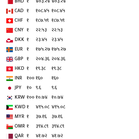
BHD
१
४०३.२४
४०३.२४
CAD
१
१०८.४५
१०८.४५
CHF
१
१८७.५९
१८७.५९
CNY
१
२२.५३
२२.५३
DKK
१
२३.४५
२३.४५
EUR
१
१७५.२७
१७५.२७
GBP
१
२०४.३६
२०४.३६
HKD
१
१९.३८
१९.३८
INR
१००
१६०
१६०
JPY
१०
९.६
९.६
KRW
१००
१०.७४
१०.७४
KWD
१
४९५.०८
४९५.०८
MYR
१
३७.१६
३७.१६
OMR
१
३९४.८९
३९४.८९
QAR
१
४१.७२
४१.७२