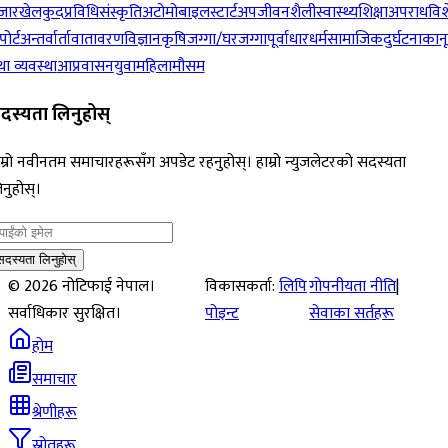
जार
खेलकुद
प्रविधि
संस्कृति
अटोमोबाइल
स्टार्टअप
जीवनशैली
स्वास्थ्य
शिक्षा
अपराध
विश
पोर्ट
अन्तर्वार्ता
वातावरण
विज्ञान
कृषि
जग्गा/घरजग्गा
पूर्वाधार
धर्म
सामाजिक
दुर्घटना
कान
ा व्यवस्था
आप्रवासन
युवा
महिला
मौसम
दस्यता लिनुहोस्
म्रो नवीनतम समाचारहरूसँग अपडेट रहनुहोस्। हाम्रो न्युजलेटरको सदस्यता
नुहोस्।
सदस्यता लिनुहोस्
©
2026
नोटिफाई नेपाल।
विकासकर्ता:
लिपि
गोपनीयता नीति
|
सर्वाधिकार सुरक्षित।
पोइन्ट
सेवाका सर्तहरू
होम
समाचार
श्रेणीहरू
स्रोतहरू