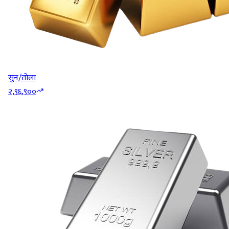
सुन/तोला
२,९६,९००