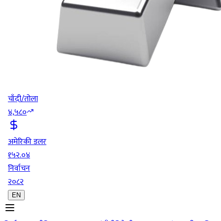
चाँदी/तोला
४,५८०
अमेरिकी डलर
१५२.०४
निर्वाचन
२०८२
EN