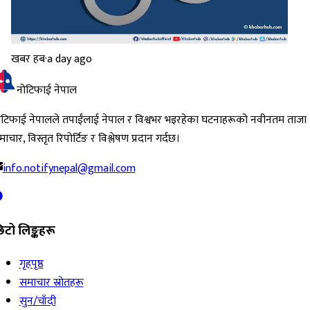
खबर हब
·
a day ago
नोटिफाई नेपाल
ोटिफाई नेपालले तपाईंलाई नेपाल र विश्वभर भइरहेका घटनाहरूको नवीनतम ताजा
ाचार, विस्तृत रिपोर्टिङ र विश्लेषण प्रदान गर्दछ।
info.notifynepal@gmail.com
िटो लिङ्कहरू
गृहपृष्ठ
समाचार स्रोतहरू
सुन/चाँदी