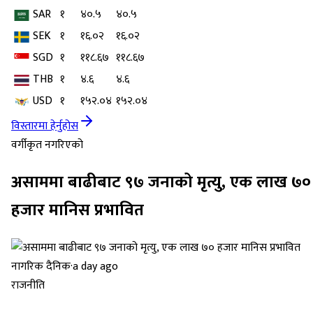
SAR
१
४०.५
४०.५
SEK
१
१६.०२
१६.०२
SGD
१
११८.६७
११८.६७
THB
१
४.६
४.६
USD
१
१५२.०४
१५२.०४
विस्तारमा हेर्नुहोस
वर्गीकृत नगरिएको
असाममा बाढीबाट ९७ जनाको मृत्यु, एक लाख ७०
हजार मानिस प्रभावित
नागरिक दैनिक
·
a day ago
राजनीति