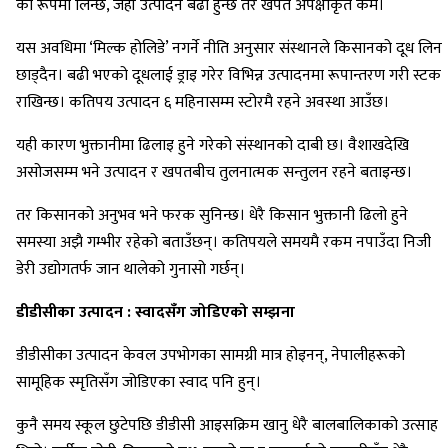
का रूपमा लिन्छ, जहाँ उत्पादन बढी हुन्छ तर खपत अपेक्षाकृत कम।
यस अवधिमा ‘मिल्क होलिडे’ नगर्ने नीति अनुसार संस्थानले किसानको दूध लिन
छाड्दैन। बढी भएको दूधलाई ड्राइ गरेर विभिन्न उत्पादनमा रूपान्तरण गरी स्टक
राखिन्छ। कतिपय उत्पादन ६ महिनासम्म स्टोरमै रहने अवस्था आउँछ।
यही कारण भुक्तानीमा ढिलाइ हुने गरेको संस्थानको दाबी छ। वैशाखदेखि
असोजसम्म भने उत्पादन र खपतबीच तुलनात्मक सन्तुलन रहने बताइन्छ।
तर किसानको अनुभव भने फरक सुनिन्छ। धेरै किसान भुक्तानी ढिलो हुने
समस्या अझै गम्भीर रहेको बताउँछन्। कतिपयले समयमै रकम नपाउँदा निजी
डेरी उद्योगतर्फ जान थालेको गुनासो गर्छन्।
डीडीसीका उत्पादन : स्वादसँग जोडिएको सम्झना
डीडीसीका उत्पादन केवल उपभोगका सामग्री मात्र होइनन्, नेपालीहरूको
सामूहिक स्मृतिसँग जोडिएका स्वाद पनि हुन्।
कुनै समय स्कूल छुटेपछि डीडीसी आइसक्रिम खानु धेरै बालबालिकाको उत्साह