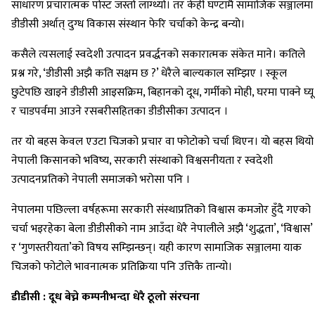
साधारण प्रचारात्मक पोस्ट जस्तो लाग्थ्यो। तर केही घण्टामै सामाजिक सञ्जालमा
डीडीसी अर्थात् दुग्ध विकास संस्थान फेरि चर्चाको केन्द्र बन्यो।
कसैले त्यसलाई स्वदेशी उत्पादन प्रवर्द्धनको सकारात्मक संकेत माने। कतिले
प्रश्न गरे, ‘डीडीसी अझै कति सक्षम छ ?’ धेरैले बाल्यकाल सम्झिए । स्कूल
छुटेपछि खाइने डीडीसी आइसक्रिम, बिहानको दूध, गर्मीको मोही, घरमा पाक्ने घ्यू
र चाडपर्वमा आउने रसबरीसहितका डीडीसीका उत्पादन ।
तर यो बहस केवल एउटा चिजको प्रचार वा फोटोको चर्चा थिएन। यो बहस थियो
नेपाली किसानको भविष्य, सरकारी संस्थाको विश्वसनीयता र स्वदेशी
उत्पादनप्रतिको नेपाली समाजको भरोसा पनि ।
नेपालमा पछिल्ला वर्षहरूमा सरकारी संस्थाप्रतिको विश्वास कमजोर हुँदै गएको
चर्चा भइरहेका बेला डीडीसीको नाम आउँदा धेरै नेपालीले अझै ‘शुद्धता’, ‘विश्वास’
र ‘गुणस्तरीयता’को विषय सम्झिन्छन्। यही कारण सामाजिक सञ्जालमा याक
चिजको फोटोले भावनात्मक प्रतिक्रिया पनि उत्तिकै तान्यो।
डीडीसी : दूध बेच्ने कम्पनीभन्दा धेरै ठूलो संरचना