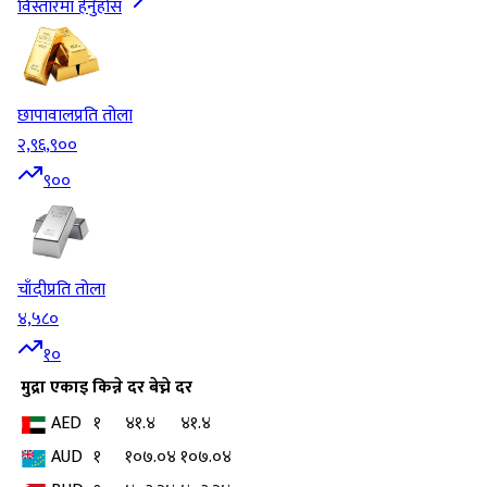
विस्तारमा हेर्नुहोस
छापावाल
प्रति तोला
२,९६,९००
९००
चाँदी
प्रति तोला
४,५८०
१०
मुद्रा
एकाइ
किन्ने दर
बेच्ने दर
AED
१
४१.४
४१.४
AUD
१
१०७.०४
१०७.०४