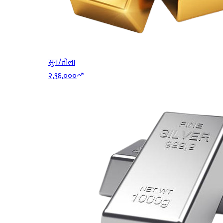
सुन/तोला
२,९६,०००