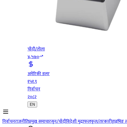
चाँदी/तोला
४,५७०
अमेरिकी डलर
१५१.९
निर्वाचन
२०८२
EN
निर्वाचन
राजनीति
प्रमुख समाचार
सुन/चाँदी
विदेशी मुद्रा
फलफूल/तरकारी
ड्राइभिङ 