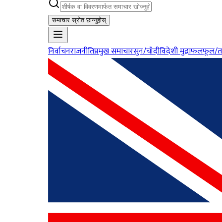
समाचार स्रोत छान्नुहोस्
निर्वाचन
राजनीति
प्रमुख समाचार
सुन/चाँदी
विदेशी मुद्रा
फलफूल/त