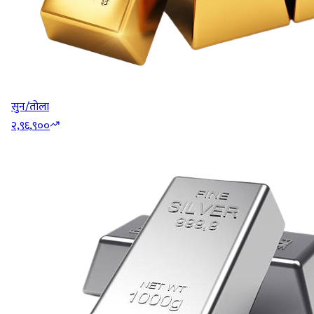
सुन/तोला
२,९६,९००