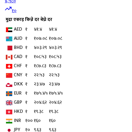
४,५८०
१०
मुद्रा
एकाइ
किन्ने दर
बेच्ने दर
AED
१
४१.४
४१.४
AUD
१
१०७.०८
१०७.०८
BHD
१
४०३.२९
४०३.२९
CAD
१
१०८.५३
१०८.५३
CHF
१
१८७.८३
१८७.८३
CNY
१
२२.५३
२२.५३
DKK
१
२३.४७
२३.४७
EUR
१
१७५.४५
१७५.४५
GBP
१
२०४.६२
२०४.६२
HKD
१
१९.३८
१९.३८
INR
१००
१६०
१६०
JPY
१०
९.६३
९.६३