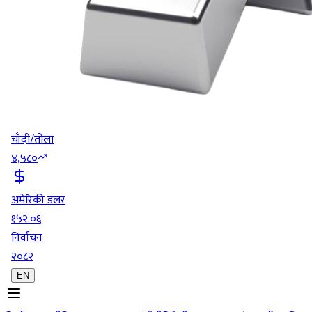
चाँदी/तोला
४,५८०
अमेरिकी डलर
१५२.०६
निर्वाचन
२०८२
EN