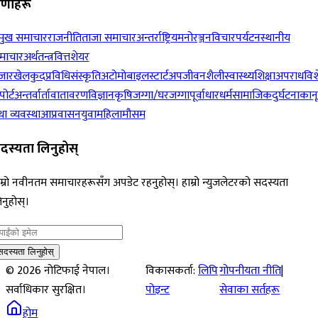
रेणीहरू
रमुख समाचार
राजनीति
ताजा समाचार
अन्तर्राष्ट्रिय
मनोरञ्जन
विचार
पर्यटन
स्थानीय
माचार
अर्थतन्त्र
वित्त
शेयर
जार
खेलकुद
प्रविधि
संस्कृति
अटोमोबाइल
स्टार्टअप
जीवनशैली
स्वास्थ्य
शिक्षा
अपराध
विश
पोर्ट
अन्तर्वार्ता
वातावरण
विज्ञान
कृषि
जग्गा/घरजग्गा
पूर्वाधार
धर्म
सामाजिक
दुर्घटना
कान
ा व्यवस्था
आप्रवासन
युवा
महिला
मौसम
दस्यता लिनुहोस्
म्रो नवीनतम समाचारहरूसँग अपडेट रहनुहोस्। हाम्रो न्युजलेटरको सदस्यता
नुहोस्।
सदस्यता लिनुहोस्
©
2026
नोटिफाई नेपाल।
विकासकर्ता:
लिपि
गोपनीयता नीति
|
सर्वाधिकार सुरक्षित।
पोइन्ट
सेवाका सर्तहरू
होम