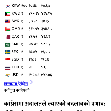
KRW
१००
१०.६७
१०.६७
KWD
१
४९५.१५
४९५.१५
MYR
१
३७.१८
३७.१८
OMR
१
३९४.९५
३९४.९५
QAR
१
४१.७१
४१.७१
SAR
१
४०.४९
४०.४९
SEK
१
१६.०५
१६.०५
SGD
१
११८.६
११८.६
THB
१
४.६
४.६
USD
१
१५२.०६
१५२.०६
विस्तारमा हेर्नुहोस
वर्गीकृत नगरिएको
कांग्रेसमा अदालतले ल्याएको बदलावको प्रभाव: