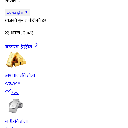
निर्देशक…
थप पढ्नुहोस्
आजको सुन र चाँदीको दर
२२ श्रावण , २,०८३
विस्तारमा हेर्नुहोस
छापावाल
प्रति तोला
२,९६,९००
९००
चाँदी
प्रति तोला