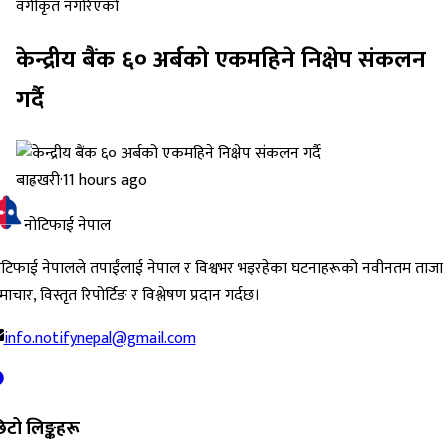
वर्गीकृत नगरिएको
केन्द्रीय बैंक ६० अर्बको एकमहिने निक्षेप संकलन
गर्दै
बाह्रखरी
·
11 hours ago
नोटिफाई नेपाल
ोटिफाई नेपालले तपाईंलाई नेपाल र विश्वभर भइरहेका घटनाहरूको नवीनतम ताजा
ाचार, विस्तृत रिपोर्टिङ र विश्लेषण प्रदान गर्दछ।
info.notifynepal@gmail.com
िटो लिङ्कहरू