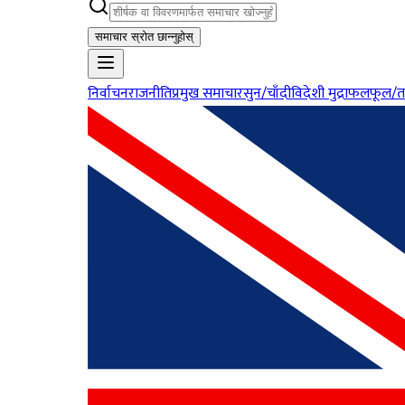
समाचार स्रोत छान्नुहोस्
निर्वाचन
राजनीति
प्रमुख समाचार
सुन/चाँदी
विदेशी मुद्रा
फलफूल/त