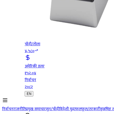
चाँदी/तोला
४,५८०
अमेरिकी डलर
१५२.०४
निर्वाचन
२०८२
EN
निर्वाचन
राजनीति
प्रमुख समाचार
सुन/चाँदी
विदेशी मुद्रा
फलफूल/तरकारी
ड्राइभिङ 