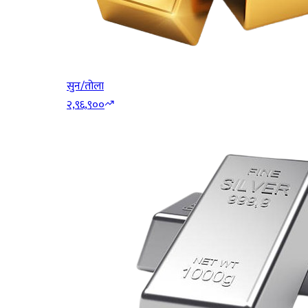
सुन/तोला
२,९६,९००