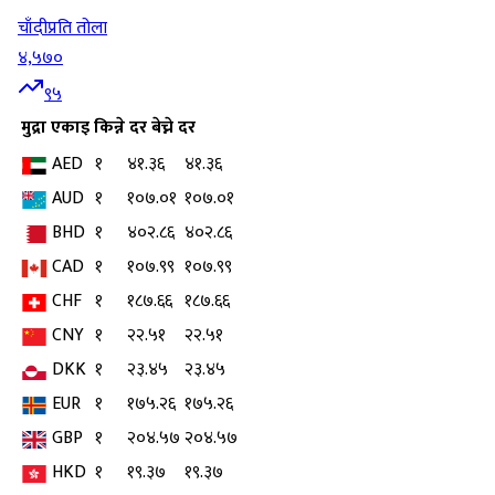
चाँदी
प्रति तोला
४,५७०
९५
मुद्रा
एकाइ
किन्ने दर
बेच्ने दर
AED
१
४१.३६
४१.३६
AUD
१
१०७.०१
१०७.०१
BHD
१
४०२.८६
४०२.८६
CAD
१
१०७.९९
१०७.९९
CHF
१
१८७.६६
१८७.६६
CNY
१
२२.५१
२२.५१
DKK
१
२३.४५
२३.४५
EUR
१
१७५.२६
१७५.२६
GBP
१
२०४.५७
२०४.५७
HKD
१
१९.३७
१९.३७