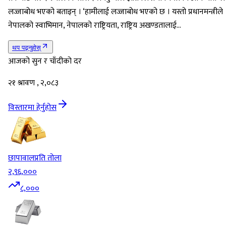
लज्जाबोध भएको बताइन् । ‘हामीलाई लज्जाबोध भएको छ । यस्तो प्रधानमन्त्रीले
नेपालको स्वाभिमान, नेपालको राष्ट्रियता, राष्ट्रिय अखण्डतालाई…
थप पढ्नुहोस्
आजको सुन र चाँदीको दर
२१ श्रावण , २,०८३
विस्तारमा हेर्नुहोस
छापावाल
प्रति तोला
२,९६,०००
८,०००