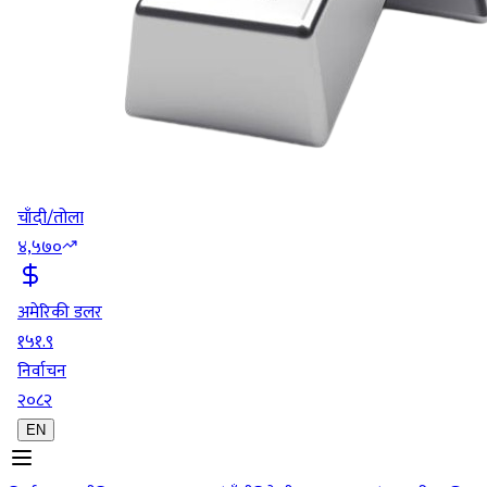
चाँदी/तोला
४,५७०
अमेरिकी डलर
१५१.९
निर्वाचन
२०८२
EN