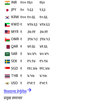
INR
१००
१६०
१६०
JPY
१०
९.६३
९.६३
KRW
१००
१०.६६
१०.६६
KWD
१
४९४.६३
४९४.६३
MYR
१
३७.११
३७.११
OMR
१
३९४.५३
३९४.५३
QAR
१
४१.६६
४१.६६
SAR
१
४०.४५
४०.४५
SEK
१
१५.९४
१५.९४
SGD
१
११८.४७
११८.४७
THB
१
४.५७
४.५७
USD
१
१५१.९
१५१.९
विस्तारमा हेर्नुहोस
प्रमुख समाचार