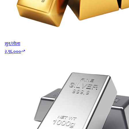
सुन/तोला
२,९६,०००