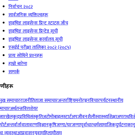
निर्वाचन २०८२
सार्वजनिक व्यक्तित्वहरू
ड्राइभिङ लाइसेन्स प्रिन्ट स्टाटस जाँच
ड्राइभिङ लाइसेन्स प्रिन्टेड सूची
ड्राइभिङ लाइसेन्स कार्यालय सूची
एसईई परीक्षा तालिका २०८२ (२०८५)
प्रायः सोधिने प्रश्‍नहरू
हाम्रो बारेमा
सम्पर्क
रेणीहरू
रमुख समाचार
राजनीति
ताजा समाचार
अन्तर्राष्ट्रिय
मनोरञ्जन
विचार
पर्यटन
स्थानीय
माचार
अर्थतन्त्र
वित्त
शेयर
जार
खेलकुद
प्रविधि
संस्कृति
अटोमोबाइल
स्टार्टअप
जीवनशैली
स्वास्थ्य
शिक्षा
अपराध
विश
पोर्ट
अन्तर्वार्ता
वातावरण
विज्ञान
कृषि
जग्गा/घरजग्गा
पूर्वाधार
धर्म
सामाजिक
दुर्घटना
कान
ा व्यवस्था
आप्रवासन
युवा
महिला
मौसम