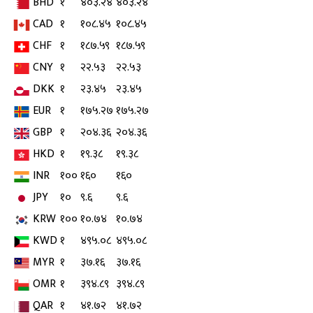
BHD
१
४०३.२४
४०३.२४
CAD
१
१०८.४५
१०८.४५
CHF
१
१८७.५९
१८७.५९
CNY
१
२२.५३
२२.५३
DKK
१
२३.४५
२३.४५
EUR
१
१७५.२७
१७५.२७
GBP
१
२०४.३६
२०४.३६
HKD
१
१९.३८
१९.३८
INR
१००
१६०
१६०
JPY
१०
९.६
९.६
KRW
१००
१०.७४
१०.७४
KWD
१
४९५.०८
४९५.०८
MYR
१
३७.१६
३७.१६
OMR
१
३९४.८९
३९४.८९
QAR
१
४१.७२
४१.७२