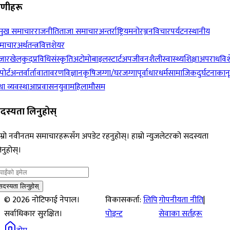
रेणीहरू
रमुख समाचार
राजनीति
ताजा समाचार
अन्तर्राष्ट्रिय
मनोरञ्जन
विचार
पर्यटन
स्थानीय
माचार
अर्थतन्त्र
वित्त
शेयर
जार
खेलकुद
प्रविधि
संस्कृति
अटोमोबाइल
स्टार्टअप
जीवनशैली
स्वास्थ्य
शिक्षा
अपराध
विश
पोर्ट
अन्तर्वार्ता
वातावरण
विज्ञान
कृषि
जग्गा/घरजग्गा
पूर्वाधार
धर्म
सामाजिक
दुर्घटना
कान
ा व्यवस्था
आप्रवासन
युवा
महिला
मौसम
दस्यता लिनुहोस्
म्रो नवीनतम समाचारहरूसँग अपडेट रहनुहोस्। हाम्रो न्युजलेटरको सदस्यता
नुहोस्।
सदस्यता लिनुहोस्
©
2026
नोटिफाई नेपाल।
विकासकर्ता:
लिपि
गोपनीयता नीति
|
सर्वाधिकार सुरक्षित।
पोइन्ट
सेवाका सर्तहरू