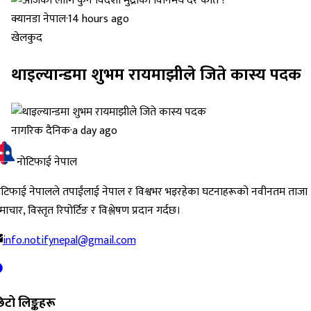
क्यानडा नेपाल
·
14 hours ago
खेलकुद
थाइल्यान्डमा शुभम रायमाझीले जिते कास्य पदक
नागरिक दैनिक
·
a day ago
नोटिफाई नेपाल
ोटिफाई नेपालले तपाईंलाई नेपाल र विश्वभर भइरहेका घटनाहरूको नवीनतम ताजा
ाचार, विस्तृत रिपोर्टिङ र विश्लेषण प्रदान गर्दछ।
info.notifynepal@gmail.com
िटो लिङ्कहरू