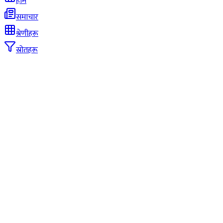
होम
समाचार
श्रेणीहरू
स्रोतहरू