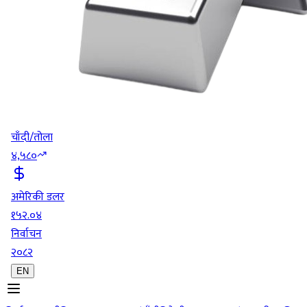
चाँदी/तोला
४,५८०
अमेरिकी डलर
१५२.०४
निर्वाचन
२०८२
EN