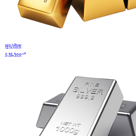
सुन/तोला
२,९६,९००