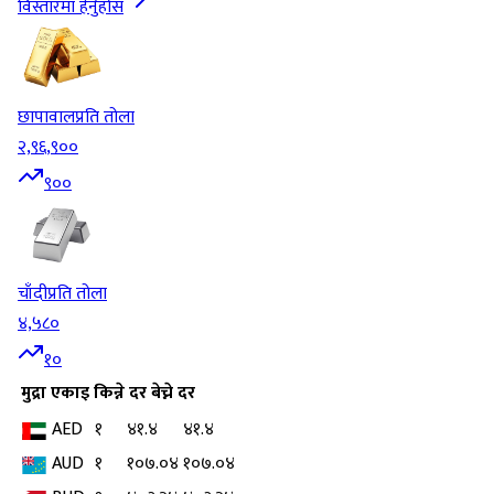
विस्तारमा हेर्नुहोस
छापावाल
प्रति तोला
२,९६,९००
९००
चाँदी
प्रति तोला
४,५८०
१०
मुद्रा
एकाइ
किन्ने दर
बेच्ने दर
AED
१
४१.४
४१.४
AUD
१
१०७.०४
१०७.०४