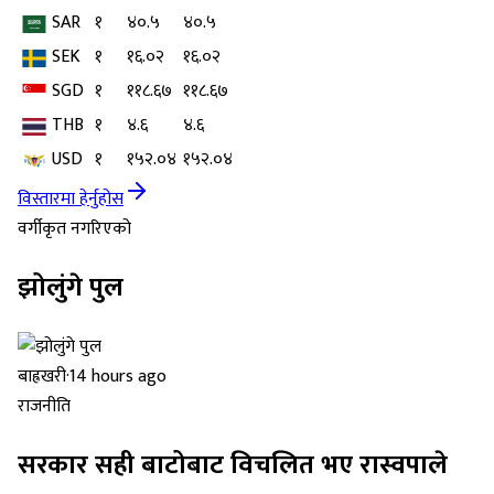
SAR
१
४०.५
४०.५
SEK
१
१६.०२
१६.०२
SGD
१
११८.६७
११८.६७
THB
१
४.६
४.६
USD
१
१५२.०४
१५२.०४
विस्तारमा हेर्नुहोस
वर्गीकृत नगरिएको
झोलुंगे पुल
बाह्रखरी
·
14 hours ago
राजनीति
सरकार सही बाटोबाट विचलित भए रास्वपाले