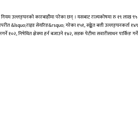
नियम उल्लङ्घनको कारबाहीमा परेका छन् । यसबाट राज्यकोषमा रु १९ लाख ९५ 
िपरीत &lsquo;राइड सेयरिङ&rsquo; गरेका १५१, सङ्केत बत्ती उल्लङ्घनकर्ता १४
े १०२, निषेधित क्षेत्रमा हर्न बजाउने १४२, सडक पेटीमा सवारीसाधन पार्किङ गर्