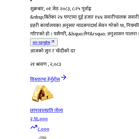
•
शुक्रबार, ०१ जेठ २०८३, ८:२५ पूर्वाह्न
&nbsp;बितेका २४ घण्टामा दुई हजार १४४ सवारीचालक सवारी 
प्रहरी कार्यालयका अनुसार मादकपदार्थ सेवन गरेको ९१, नियमव
गरिएको हो । यसैगरी, &lsquo;लेन&rsquo; अनुशासन पालना नगर्न
थप पढ्नुहोस्
आजको सुन र चाँदीको दर
२१ श्रावण , २,०८३
विस्तारमा हेर्नुहोस
छापावाल
प्रति तोला
२,९६,०००
८,०००