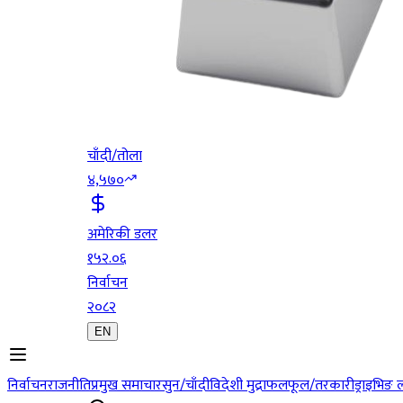
चाँदी/तोला
४,५७०
अमेरिकी डलर
१५२.०६
निर्वाचन
२०८२
EN
निर्वाचन
राजनीति
प्रमुख समाचार
सुन/चाँदी
विदेशी मुद्रा
फलफूल/तरकारी
ड्राइभिङ 