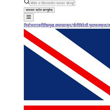
समाचार स्रोत छान्नुहोस्
निर्वाचन
राजनीति
प्रमुख समाचार
सुन/चाँदी
विदेशी मुद्रा
फलफूल/त