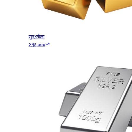
सुन/तोला
२,९६,०००