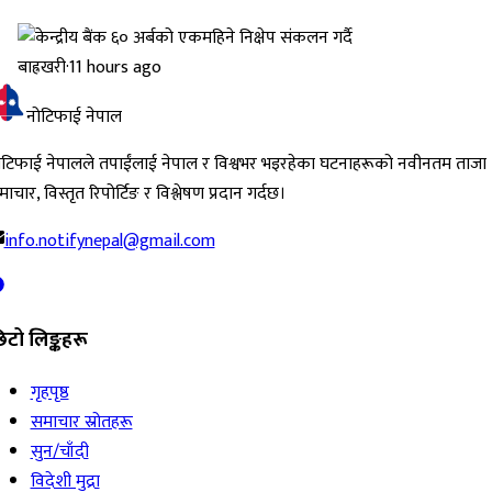
बाह्रखरी
·
11 hours ago
नोटिफाई नेपाल
ोटिफाई नेपालले तपाईंलाई नेपाल र विश्वभर भइरहेका घटनाहरूको नवीनतम ताजा
ाचार, विस्तृत रिपोर्टिङ र विश्लेषण प्रदान गर्दछ।
info.notifynepal@gmail.com
िटो लिङ्कहरू
गृहपृष्ठ
समाचार स्रोतहरू
सुन/चाँदी
विदेशी मुद्रा