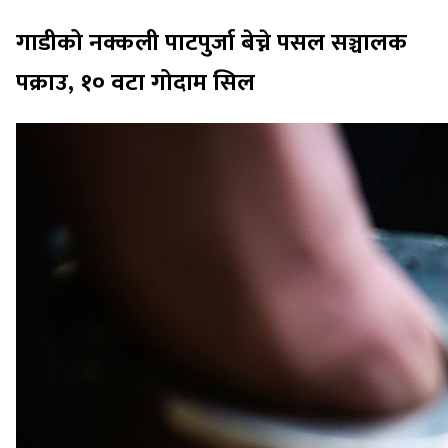
गाडीको नक्कली पाटपुर्जा बेच्ने पसल सञ्चालक
पक्राउ, १० वटा गोदाम सिल