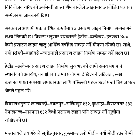
विनियोजन गरिएको अर्थमन्त्री डा स्वर्णिम वाग्लेले आइतबार आयोजित पत्रकार
सम्मेलनमा जानकारी दिए।
सरकारले आगामी एक वर्षभित्र कम्तीमा १० प्रसारण लाइन निर्माण सम्पन्न गर्ने
लक्ष्य लिएको छ। विवरणअनुसार सरकारले हेटौँडा–ढल्केवर–इनरुवा ४००
केभी प्रसारण लाइन चालु आर्थिक वर्षभित्र सम्पन्न गर्ने घोषणा गरेको छ। साथै,
नयाँ खिम्ती–बाह्रबिसे–काठमाडौं प्रसारण लाइन निर्माण सम्पन्न गर्ने लक्ष्य छ।
हेटौँडा–ढल्केबर प्रसारण लाइन निर्माण सुरु भएको लामो समय भए पनि
स्थानीयको अवरोध, वन क्षेत्रको जग्गा प्रयोगमा देखिएको जटिलता, रूख
कटानलगायत समस्या समाधानका लागि पछिल्लो पटक ऊर्जामन्त्री बिराज भक्त
श्रेष्ठले पहल गरे।
विवरणअनुसार लालबन्दी–नवलपुर–सलिमपुर १३२, कुशाहा–विराटनगर १३२,
नेपालगन्ज–नानपारा १३२ केभी प्रसारण लाइन पनि सम्पन्न गर्ने सूचीमा
राखिएको छ।
मन्त्रालयले तय गरेको सूचीअनुसार, कुश्मा–तल्लो मोदी– नयाँ मोदी १३२ केभी