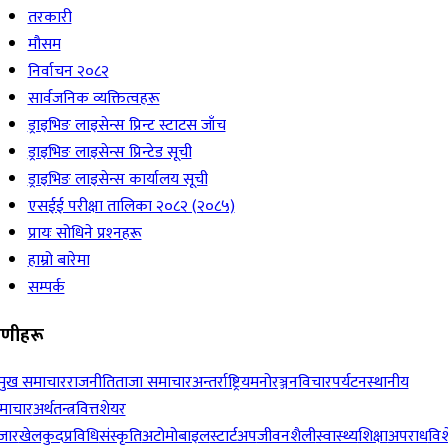
तरकारी
मौसम
निर्वाचन २०८२
सार्वजनिक व्यक्तित्वहरू
ड्राइभिङ लाइसेन्स प्रिन्ट स्टाटस जाँच
ड्राइभिङ लाइसेन्स प्रिन्टेड सूची
ड्राइभिङ लाइसेन्स कार्यालय सूची
एसईई परीक्षा तालिका २०८२ (२०८५)
प्रायः सोधिने प्रश्‍नहरू
हाम्रो बारेमा
सम्पर्क
रेणीहरू
रमुख समाचार
राजनीति
ताजा समाचार
अन्तर्राष्ट्रिय
मनोरञ्जन
विचार
पर्यटन
स्थानीय
माचार
अर्थतन्त्र
वित्त
शेयर
जार
खेलकुद
प्रविधि
संस्कृति
अटोमोबाइल
स्टार्टअप
जीवनशैली
स्वास्थ्य
शिक्षा
अपराध
विश