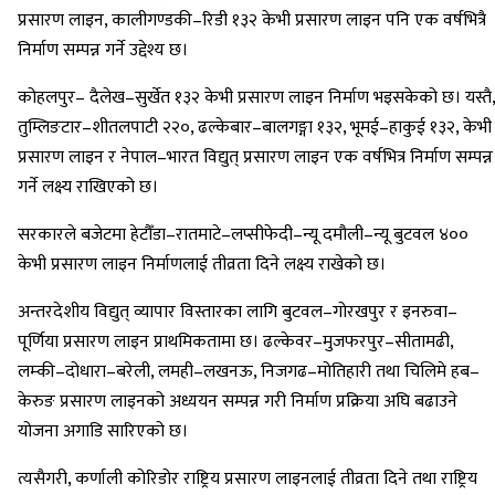
प्रसारण लाइन, कालीगण्डकी–रिडी १३२ केभी प्रसारण लाइन पनि एक वर्षभित्रै
निर्माण सम्पन्न गर्ने उद्देश्य छ।
कोहलपुर– दैलेख–सुर्खेत १३२ केभी प्रसारण लाइन निर्माण भइसकेको छ। यस्तै,
तुम्लिङटार–शीतलपाटी २२०, ढल्केबार–बालगङ्गा १३२, भूमई–हाकुई १३२, केभी
प्रसारण लाइन र नेपाल–भारत विद्युत् प्रसारण लाइन एक वर्षभित्र निर्माण सम्पन्न
गर्ने लक्ष्य राखिएको छ।
सरकारले बजेटमा हेटौँडा–रातमाटे–लप्सीफेदी–न्यू दमौली–न्यू बुटवल ४००
केभी प्रसारण लाइन निर्माणलाई तीव्रता दिने लक्ष्य राखेको छ।
अन्तरदेशीय विद्युत् व्यापार विस्तारका लागि बुटवल–गोरखपुर र इनरुवा–
पूर्णिया प्रसारण लाइन प्राथमिकतामा छ। ढल्केवर–मुजफरपुर–सीतामढी,
लम्की–दोधारा–बरेली, लमही–लखनऊ, निजगढ–मोतिहारी तथा चिलिमे हब–
केरुङ प्रसारण लाइनको अध्ययन सम्पन्न गरी निर्माण प्रक्रिया अघि बढाउने
योजना अगाडि सारिएको छ।
त्यसैगरी, कर्णाली कोरिडोर राष्ट्रिय प्रसारण लाइनलाई तीव्रता दिने तथा राष्ट्रिय