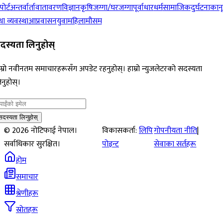
पोर्ट
अन्तर्वार्ता
वातावरण
विज्ञान
कृषि
जग्गा/घरजग्गा
पूर्वाधार
धर्म
सामाजिक
दुर्घटना
कान
ा व्यवस्था
आप्रवासन
युवा
महिला
मौसम
दस्यता लिनुहोस्
म्रो नवीनतम समाचारहरूसँग अपडेट रहनुहोस्। हाम्रो न्युजलेटरको सदस्यता
नुहोस्।
सदस्यता लिनुहोस्
©
2026
नोटिफाई नेपाल।
विकासकर्ता:
लिपि
गोपनीयता नीति
|
सर्वाधिकार सुरक्षित।
पोइन्ट
सेवाका सर्तहरू
होम
समाचार
श्रेणीहरू
स्रोतहरू