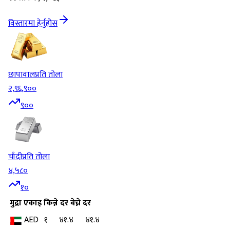
विस्तारमा हेर्नुहोस
छापावाल
प्रति तोला
२,९६,९००
९००
चाँदी
प्रति तोला
४,५८०
१०
मुद्रा
एकाइ
किन्ने दर
बेच्ने दर
AED
१
४१.४
४१.४