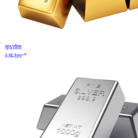
सुन/तोला
२,९६,९००