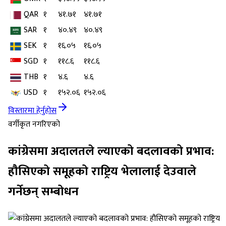
QAR
१
४१.७१
४१.७१
SAR
१
४०.४९
४०.४९
SEK
१
१६.०५
१६.०५
SGD
१
११८.६
११८.६
THB
१
४.६
४.६
USD
१
१५२.०६
१५२.०६
विस्तारमा हेर्नुहोस
वर्गीकृत नगरिएको
कांग्रेसमा अदालतले ल्याएको बदलावको प्रभाव:
हौसिएको समूहको राष्ट्रिय भेलालाई देउवाले
गर्नेछन् सम्बोधन