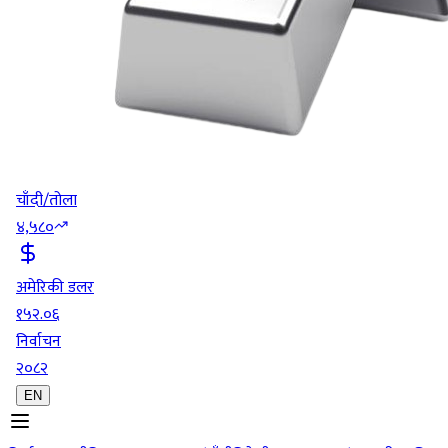
चाँदी/तोला
४,५८०
अमेरिकी डलर
१५२.०६
निर्वाचन
२०८२
EN