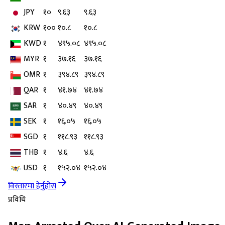
JPY
१०
९.६३
९.६३
KRW
१००
१०.८
१०.८
KWD
१
४९५.०८
४९५.०८
MYR
१
३७.१६
३७.१६
OMR
१
३९४.८९
३९४.८९
QAR
१
४१.७४
४१.७४
SAR
१
४०.४९
४०.४९
SEK
१
१६.०५
१६.०५
SGD
१
११८.९३
११८.९३
THB
१
४.६
४.६
USD
१
१५२.०४
१५२.०४
विस्तारमा हेर्नुहोस
प्रविधि