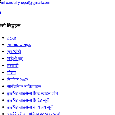
info.notifynepal@gmail.com
िटो लिङ्कहरू
गृहपृष्ठ
समाचार स्रोतहरू
सुन/चाँदी
विदेशी मुद्रा
तरकारी
मौसम
निर्वाचन २०८२
सार्वजनिक व्यक्तित्वहरू
ड्राइभिङ लाइसेन्स प्रिन्ट स्टाटस जाँच
ड्राइभिङ लाइसेन्स प्रिन्टेड सूची
ड्राइभिङ लाइसेन्स कार्यालय सूची
एसईई परीक्षा तालिका २०८२ (२०८५)