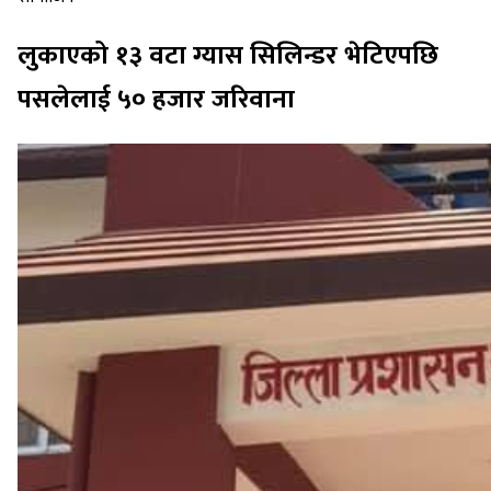
लुकाएको १३ वटा ग्यास सिलिन्डर भेटिएपछि
पसलेलाई ५० हजार जरिवाना