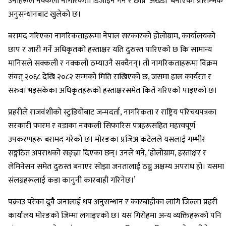
उनीहरूले नक्कली नागरिकता डिजाइन गर्ने र छाप्ने ‘अखडा’ बनाएको प्रारम्भिक
अनुसन्धानबाट खुलेको छ।
बरामद गरिएका नागरिकताहरूमा नेपाल सरकारको होलोग्राम, कार्यालयको
छाप र जारी गर्ने अधिकृतको हस्ताक्षर यति दुरुस्त पारिएको छ कि सामान्य
मानिसले सक्कली र नक्कली ठम्याउनै सक्दैनन्। ती नागरिकताहरूमा विक्रम
संवत् २०६८ देखि २०८२ सम्मको मिति राखिएको छ, जसमा हाल कार्यरत र
सरुवा भइसकेका अधिकृतहरूको हस्ताक्षरसमेत किर्ते गरिएको पाइएको छ।
प्रहरीले राजवंशीको स्टुडियोबाट जन्मदर्ता, नागरिकता र राष्ट्रिय परिचयपत्रका
सरकारी फारम र वडाका नक्कली सिफारिस पत्रहरूसहित महत्त्वपूर्ण
उपकरणहरू बरामद गरेको छ। मोरङका प्रजिअ कटेलले यसलाई गम्भीर
सङ्गठित अपराधको सङ्ज्ञा दिएका छन्। उनले भने, ‘होलोग्राम, हस्ताक्षर र
लेमिनेसन समेत दुरुस्त बनाएर सोझा जनतालाई ठग्नु अक्षम्य अपराध हो। यसमा
संलग्नहरूलाई कडा कानुनी कारबाही गरिनेछ।’
पक्राउ परेका दुवै जनालाई थप अनुसन्धान र कारबाहीका लागि जिल्ला प्रहरी
कार्यालय मोरङको जिम्मा लगाइएको छ। यस गिरोहमा अन्य व्यक्तिहरूको पनि