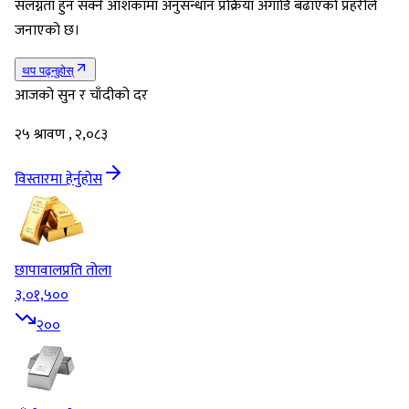
संलग्नता हुन सक्ने आशंकामा अनुसन्धान प्रक्रिया अगाडि बढाएको प्रहरीले
जनाएको छ।
थप पढ्नुहोस्
आजको सुन र चाँदीको दर
२५ श्रावण , २,०८३
विस्तारमा हेर्नुहोस
छापावाल
प्रति तोला
३,०१,५००
२००