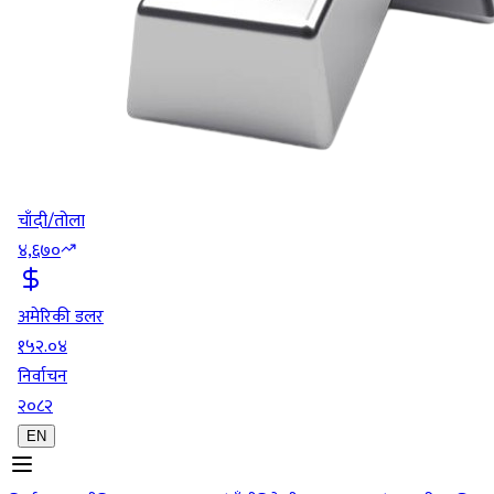
चाँदी/तोला
४,६७०
अमेरिकी डलर
१५२.०४
निर्वाचन
२०८२
EN