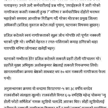
पत्याइनन्। उनले उल्टै कर्मचारीलाई प्रश्न गरिन्, ‘तपाईंहरूले नै जारी गरेको
नागरिकता कसरी नक्कली हुन्छ ?’ मनिषा र कर्मचारीबिच दोहोरो भनाभन
भइरहेको समयमा आन्तरिक निरीक्षण गर्दै गरेका मोरङका प्रमुख जिल्ला
अधिकारी (प्रजिअ) युवराज कटेल त्यहाँ पुग्छन्, घटनाका विषयमा बुझ्छन्।
प्रजिअ कटेलले स्वयं नागरिकताको सूक्ष्म जाँच गरेपछि त्यो पूर्णतः नक्कली
भएको पुष्टि गरे। वर्षौँको मेहनत र रगत-पसिनाको कमाइ ठगिएको थाहा
पाएपछि मनिषा छाँगाबाट खसेझैँ भइन्।
घटनाको गम्भीरता हेरेर प्रजिअ कटेलले तत्कालै प्रहरी टोली परिचालन गरे।
प्रहरीले मुख्य अभियुक्त अशोककुमार श्रेष्ठलाई तत्कालै नियन्त्रणमा लियो।
खानतलासीका क्रममा श्रेष्ठको साथबाट थप १० थान नक्कली नागरिकता फेला
पर्‍यो।
अनुसन्धानका क्रममा यो धन्दामा विराटनगर-५ का ३८ वर्षीय धनदेव
राजवंशीको संलग्नता खुल्यो। राजवंशीले विगत ६-७ वर्षदेखि महेन्द्र चोकमा ‘न्यु
डोली फोटो सर्भिसेज’ नामक स्टुडियो चलाउँदै आएका थिए। सोही स्टुडियोलाई