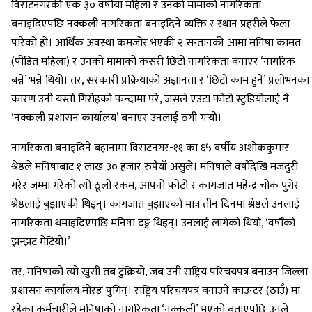
विराटनगरकी एक ३० वर्षीया महिला र उनको मामाको नागरिकता
बनाइदिएपछि नक्कली नागरिकता बनाइदिने व्यक्ति र स्थान प्रहरीले फेला
पारेको हो। आर्थिक अवस्था कमजोर भएकी २ सन्तानकी आमा मनिषा कामत
(पीडित महिला) र उनको मामाको कसरी छिटो नागरिकता बनाएर ‘नागरिक
बन्ने’ भन्ने थियो। तर, सरकारी प्रक्रियाको अज्ञानता र ‘छिटो काम हुने’ प्रलोभनका
कारण उनी यस्तो गिरोहको फन्दामा परे, जसले एउटा फोटो स्टुडियोलाई नै
‘नक्कली प्रशासन कार्यालय’ बनाएर उनलाई ठगी गर्‍यो।
नागरिकता बनाइदिने बहानामा विराटनगर-११ का ६५ वर्षीय अशोककुमार
श्रेष्ठले मनिषाबाट १ लाख ३० हजार रुपैयाँ असुले। मनिषाले वर्षौंदेखि मजदुरी
गरेर जम्मा गरेको त्यो ठूलो रकम, आफ्नो फोटो र कागजात महेन्द्र चोक पुगेर
श्रेष्ठलाई बुझाएकी थिइन्। कागजात बुझाएको मात्र तीन दिनमा श्रेष्ठले उनलाई
नागरिकता थमाइदिएपछि मनिषा दङ्ग थिइन्। उनलाई लागेको थियो, ‘वर्षौँको
झन्झट मेटियो।’
तर, मनिषाको त्यो खुसी तब टुक्रियो, जब उनी राष्ट्रिय परिचयपत्र बनाउन जिल्ला
प्रशासन कार्यालय मोरङ पुगिन्। राष्ट्रिय परिचयपत्र बनाउने काउन्टर (ठाउँ) मा
रहेका कर्मचारीले मनिषाको नागरिकता ‘नक्कली’ भएको बताएपछि उनले