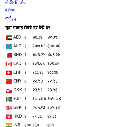
चाँदी
प्रति तोला
४,६७०
२५
मुद्रा
एकाइ
किन्ने दर
बेच्ने दर
AED
१
४१.३९
४१.३९
AUD
१
१०७.४६
१०७.४६
BHD
१
४०३.२४
४०३.२४
CAD
१
१०९.०६
१०९.०६
CHF
१
१८८.१६
१८८.१६
CNY
१
२२.५३
२२.५३
DKK
१
२३.५१
२३.५१
EUR
१
१७५.७४
१७५.७४
GBP
१
२०५.१३
२०५.१३
HKD
१
१९.३८
१९.३८
INR
१००
१६०
१६०