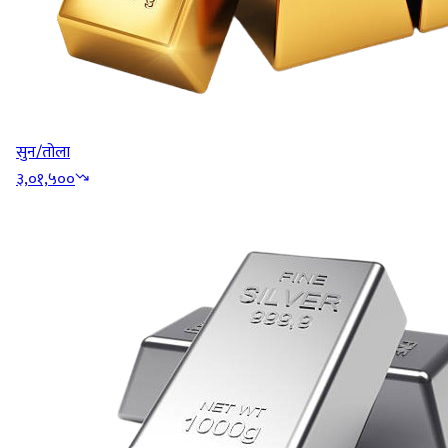
सुन/तोला
३,०१,५००