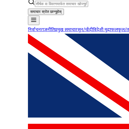
समाचार स्रोत छान्नुहोस्
निर्वाचन
राजनीति
प्रमुख समाचार
सुन/चाँदी
विदेशी मुद्रा
फलफूल/त