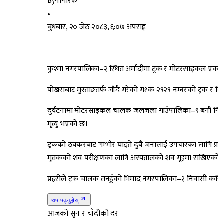
By
नागरिक
•
बुधबार, २० जेठ २०८३, ६:०७ अपराह्न
कुश्मा नगरपालिका–२ स्थित अर्मादीमा ट्रक र मोटरसाइकल ए
पोखराबाट मुस्ताङतर्फ जाँदै गरेको ग१क २९२९ नम्बरको ट्
दुर्घटनामा मोटरसाइकल चालक जलजला गाउँपालिका–९ बनौ निवास
मृत्यु भएको छ।
ट्रकको ठक्करबाट गम्भीर घाइते दुवै जनालाई उपचारका लागि प्र
मृतकको शव परीक्षणका लागि अस्पतालको शव गृहमा राखिएको जिल
प्रहरीले ट्रक चालक तनहुँको भिमाद नगरपालिका–२ निवासी करि
थप पढ्नुहोस्
आजको सुन र चाँदीको दर