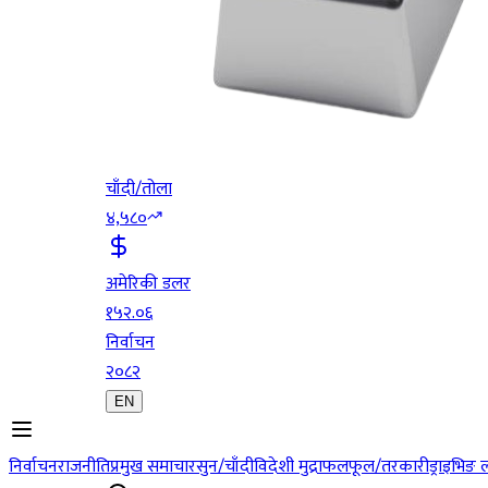
चाँदी/तोला
४,५८०
अमेरिकी डलर
१५२.०६
निर्वाचन
२०८२
EN
निर्वाचन
राजनीति
प्रमुख समाचार
सुन/चाँदी
विदेशी मुद्रा
फलफूल/तरकारी
ड्राइभिङ 