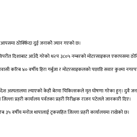
कआपसमा ठोक्किँदा दुई जनाकोे ज्यान गएको छ।
रक र विपरीत दिशाबाट आउँदै गरेको ध२प ३८०५ नम्बरको मोटरसाइकल एकापसमा ठ
ी करिब ४० वर्षीय हिरा गर्बुजा र मोटरसाइकलको पछाडि सवार कुश्मा नगरपालि
देश अस्पतालमा ल्याएको केही बेरमा चिकित्सकले मृत घोषणा गरेका हुन्। दुवै जन
्ला प्रहरी कार्यालय पर्वतका प्रहरी निरीक्षक राजन पटेलले जानकारी दिए।
ब ३५ वर्षीय मनोज थापालाई ट्रकसहित जिल्ला प्रहरी कार्यालयमा राखेको छ।