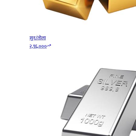
सुन/तोला
२,९६,०००