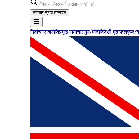
समाचार स्रोत छान्नुहोस्
निर्वाचन
राजनीति
प्रमुख समाचार
सुन/चाँदी
विदेशी मुद्रा
फलफूल/त