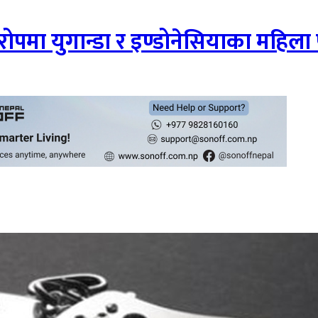
ोपमा युगान्डा र इण्डोनेसियाका महिला 