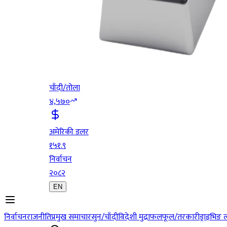
चाँदी/तोला
४,५७०
अमेरिकी डलर
१५१.९
निर्वाचन
२०८२
EN
निर्वाचन
राजनीति
प्रमुख समाचार
सुन/चाँदी
विदेशी मुद्रा
फलफूल/तरकारी
ड्राइभिङ 