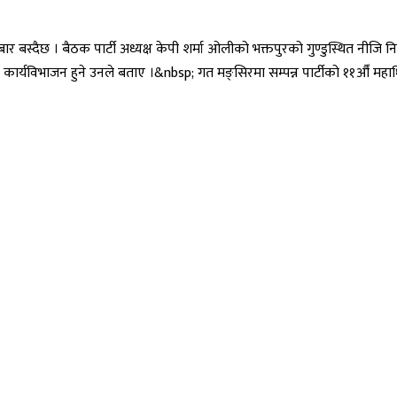
रबार बस्दैछ । बैठक पार्टी अध्यक्ष केपी शर्मा ओलीको भक्तपुरको गुण्डुस्थित नीजि 
ार्यविभाजन हुने उनले बताए ।&nbsp; गत मङ्सिरमा सम्पन्न पार्टीको ११औँ महाधि