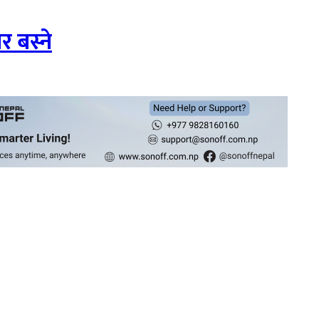
 बस्ने