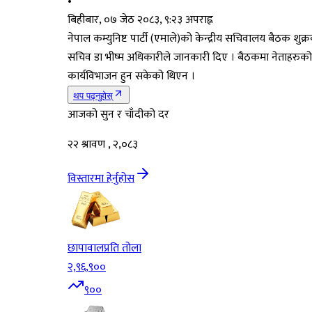
•
बिहीबार, ०७ जेठ २०८३, ९:२३ अपराह्न
नेपाल कम्युनिष्ट पार्टी (एमाले)को केन्द्रीय सचिवालय बैठक शुक्
सचिव डा भीष्म अधिकारीले जानकारी दिए । बैठकमा नेताहरुको क
कार्यविभाजन हुन सकेको थिएन ।
थप पढ्नुहोस्
आजको सुन र चाँदीको दर
२२ श्रावण , २,०८३
विस्तारमा हेर्नुहोस
छापावाल
प्रति तोला
२,९६,९००
९००