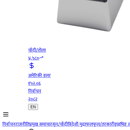
चाँदी/तोला
४,५८०
अमेरिकी डलर
१५२.०६
निर्वाचन
२०८२
EN
निर्वाचन
राजनीति
प्रमुख समाचार
सुन/चाँदी
विदेशी मुद्रा
फलफूल/तरकारी
ड्राइभिङ 