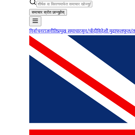
समाचार स्रोत छान्नुहोस्
निर्वाचन
राजनीति
प्रमुख समाचार
सुन/चाँदी
विदेशी मुद्रा
फलफूल/त