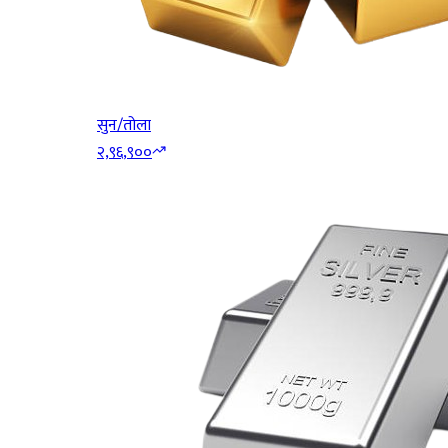
सुन/तोला
२,९६,९००