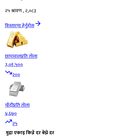
२५ श्रावण , २,०८३
विस्तारमा हेर्नुहोस
छापावाल
प्रति तोला
३,०१,५००
२००
चाँदी
प्रति तोला
४,६७०
२५
मुद्रा
एकाइ
किन्ने दर
बेच्ने दर