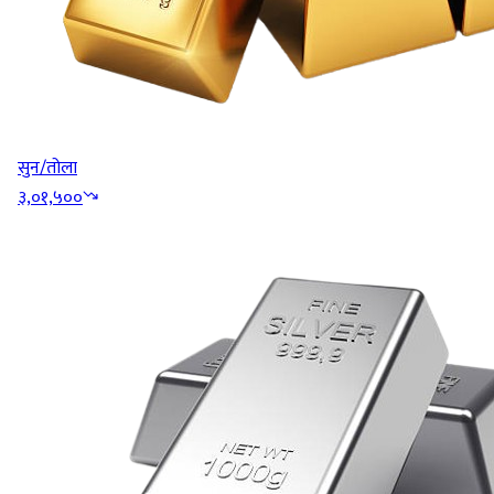
सुन/तोला
३,०१,५००