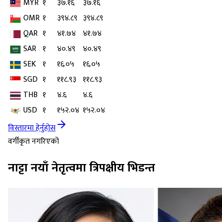
MYR
१
३७.१६
३७.१६
OMR
१
३९४.८९
३९४.८९
QAR
१
४१.७४
४१.७४
SAR
१
४०.४९
४०.४९
SEK
१
१६.०५
१६.०५
SGD
१
११८.९३
११८.९३
THB
१
४.६
४.६
USD
१
१५२.०४
१५२.०४
विस्तारमा हेर्नुहोस
वर्गीकृत नगरिएको
नाट्टा नयाँ नेतृत्वमा त्रिपक्षीय भिडन्त