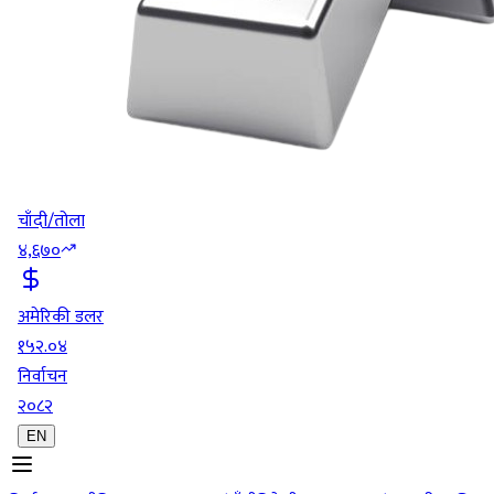
चाँदी/तोला
४,६७०
अमेरिकी डलर
१५२.०४
निर्वाचन
२०८२
EN