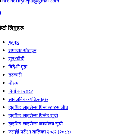
info.notifynepal@gmail.com
िटो लिङ्कहरू
गृहपृष्ठ
समाचार स्रोतहरू
सुन/चाँदी
विदेशी मुद्रा
तरकारी
मौसम
निर्वाचन २०८२
सार्वजनिक व्यक्तित्वहरू
ड्राइभिङ लाइसेन्स प्रिन्ट स्टाटस जाँच
ड्राइभिङ लाइसेन्स प्रिन्टेड सूची
ड्राइभिङ लाइसेन्स कार्यालय सूची
एसईई परीक्षा तालिका २०८२ (२०८५)