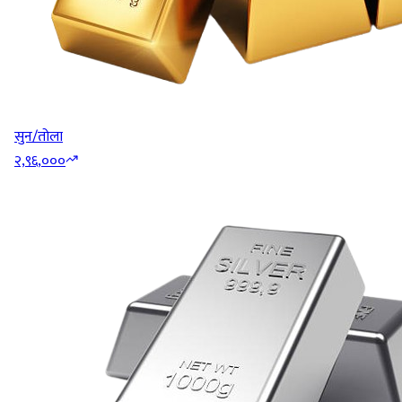
सुन/तोला
२,९६,०००