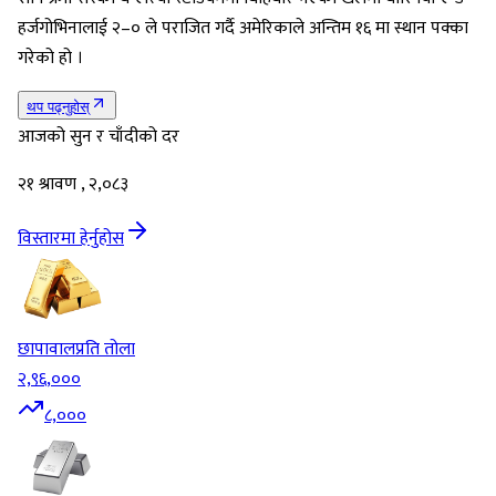
हर्जगोभिनालाई २–० ले पराजित गर्दै अमेरिकाले अन्तिम १६ मा स्थान पक्का
गरेको हो ।
थप पढ्नुहोस्
आजको सुन र चाँदीको दर
२१ श्रावण , २,०८३
विस्तारमा हेर्नुहोस
छापावाल
प्रति तोला
२,९६,०००
८,०००