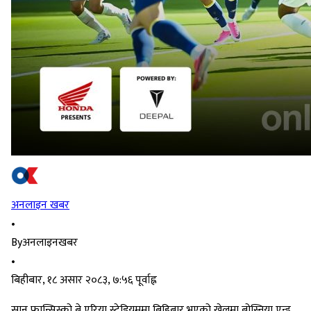
अनलाइन खबर
•
By
अनलाइनखबर
•
बिहीबार, १८ असार २०८३, ७:५६ पूर्वाह्न
सान फ्रान्सिस्को बे एरिया स्टेडियममा बिहिबार भएको खेलमा बोस्निया एन्ड