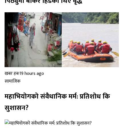
पिठ्युँमा बोकेर हिँडेका थिए वृद्ध
खबर हब
·
19 hours ago
सामाजिक
महाभियोगको संवैधानिक मर्म: प्रतिशोध कि
सुशासन?