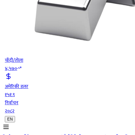
चाँदी/तोला
४,५७०
अमेरिकी डलर
१५१.९
निर्वाचन
२०८२
EN