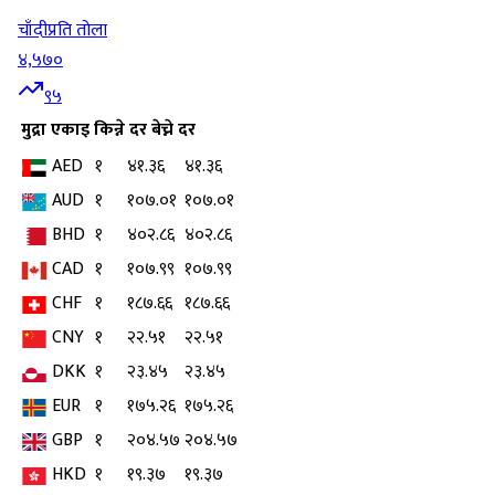
चाँदी
प्रति तोला
४,५७०
९५
मुद्रा
एकाइ
किन्ने दर
बेच्ने दर
AED
१
४१.३६
४१.३६
AUD
१
१०७.०१
१०७.०१
BHD
१
४०२.८६
४०२.८६
CAD
१
१०७.९९
१०७.९९
CHF
१
१८७.६६
१८७.६६
CNY
१
२२.५१
२२.५१
DKK
१
२३.४५
२३.४५
EUR
१
१७५.२६
१७५.२६
GBP
१
२०४.५७
२०४.५७
HKD
१
१९.३७
१९.३७