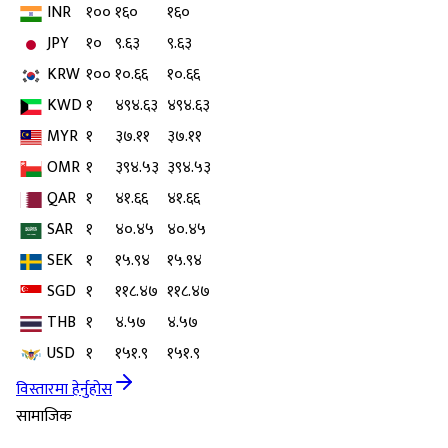
INR
१००
१६०
१६०
JPY
१०
९.६३
९.६३
KRW
१००
१०.६६
१०.६६
KWD
१
४९४.६३
४९४.६३
MYR
१
३७.११
३७.११
OMR
१
३९४.५३
३९४.५३
QAR
१
४१.६६
४१.६६
SAR
१
४०.४५
४०.४५
SEK
१
१५.९४
१५.९४
SGD
१
११८.४७
११८.४७
THB
१
४.५७
४.५७
USD
१
१५१.९
१५१.९
विस्तारमा हेर्नुहोस
सामाजिक