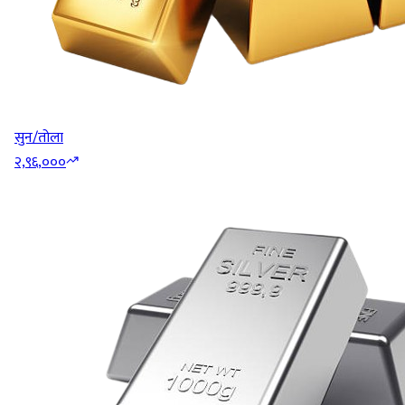
सुन/तोला
२,९६,०००