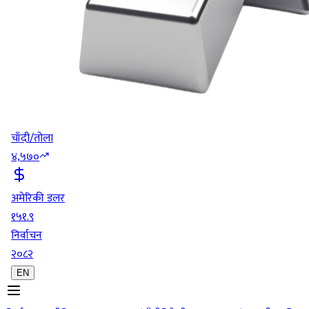
चाँदी/तोला
४,५७०
अमेरिकी डलर
१५१.९
निर्वाचन
२०८२
EN