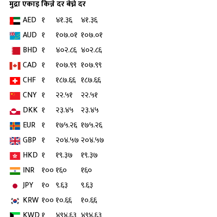
मुद्रा
एकाइ
किन्ने दर
बेच्ने दर
AED
१
४१.३६
४१.३६
AUD
१
१०७.०१
१०७.०१
BHD
१
४०२.८६
४०२.८६
CAD
१
१०७.९९
१०७.९९
CHF
१
१८७.६६
१८७.६६
CNY
१
२२.५१
२२.५१
DKK
१
२३.४५
२३.४५
EUR
१
१७५.२६
१७५.२६
GBP
१
२०४.५७
२०४.५७
HKD
१
१९.३७
१९.३७
INR
१००
१६०
१६०
JPY
१०
९.६३
९.६३
KRW
१००
१०.६६
१०.६६
KWD
१
४९४.६३
४९४.६३