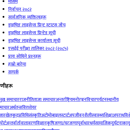
मौसम
निर्वाचन २०८२
सार्वजनिक व्यक्तित्वहरू
ड्राइभिङ लाइसेन्स प्रिन्ट स्टाटस जाँच
ड्राइभिङ लाइसेन्स प्रिन्टेड सूची
ड्राइभिङ लाइसेन्स कार्यालय सूची
एसईई परीक्षा तालिका २०८२ (२०८५)
प्रायः सोधिने प्रश्‍नहरू
हाम्रो बारेमा
सम्पर्क
रेणीहरू
रमुख समाचार
राजनीति
ताजा समाचार
अन्तर्राष्ट्रिय
मनोरञ्जन
विचार
पर्यटन
स्थानीय
माचार
अर्थतन्त्र
वित्त
शेयर
जार
खेलकुद
प्रविधि
संस्कृति
अटोमोबाइल
स्टार्टअप
जीवनशैली
स्वास्थ्य
शिक्षा
अपराध
विश
पोर्ट
अन्तर्वार्ता
वातावरण
विज्ञान
कृषि
जग्गा/घरजग्गा
पूर्वाधार
धर्म
सामाजिक
दुर्घटना
कान