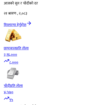
आजको सुन र चाँदीको दर
२१ श्रावण , २,०८३
विस्तारमा हेर्नुहोस
छापावाल
प्रति तोला
२,९६,०००
८,०००
चाँदी
प्रति तोला
४,५७०
९५