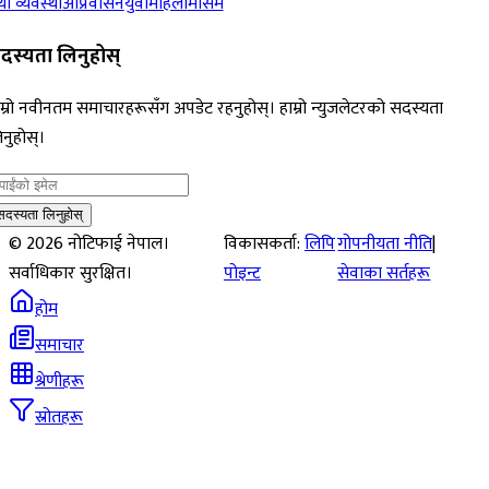
ा व्यवस्था
आप्रवासन
युवा
महिला
मौसम
दस्यता लिनुहोस्
म्रो नवीनतम समाचारहरूसँग अपडेट रहनुहोस्। हाम्रो न्युजलेटरको सदस्यता
नुहोस्।
सदस्यता लिनुहोस्
©
2026
नोटिफाई नेपाल।
विकासकर्ता:
लिपि
गोपनीयता नीति
|
सर्वाधिकार सुरक्षित।
पोइन्ट
सेवाका सर्तहरू
होम
समाचार
श्रेणीहरू
स्रोतहरू