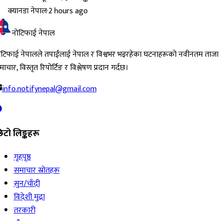
क्यानडा नेपाल
·
2 hours ago
नोटिफाई नेपाल
ोटिफाई नेपालले तपाईंलाई नेपाल र विश्वभर भइरहेका घटनाहरूको नवीनतम ताजा
ाचार, विस्तृत रिपोर्टिङ र विश्लेषण प्रदान गर्दछ।
info.notifynepal@gmail.com
िटो लिङ्कहरू
गृहपृष्ठ
समाचार स्रोतहरू
सुन/चाँदी
विदेशी मुद्रा
तरकारी