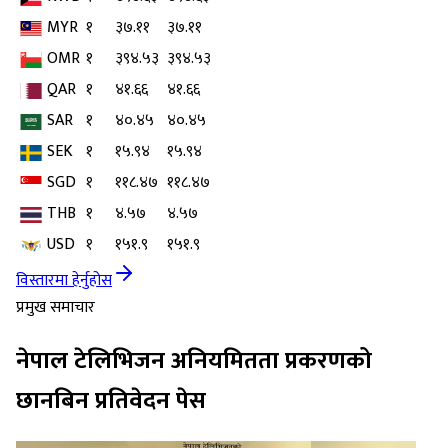
MYR
१
३७.११
३७.११
OMR
१
३९४.५३
३९४.५३
QAR
१
४१.६६
४१.६६
SAR
१
४०.४५
४०.४५
SEK
१
१५.९४
१५.९४
SGD
१
११८.४७
११८.४७
THB
१
४.५७
४.५७
USD
१
१५१.९
१५१.९
विस्तारमा हेर्नुहोस
प्रमुख समाचार
नेपाल टेलिभिजन अनियमितता प्रकरणको
छानबिन प्रतिवेदन पेस